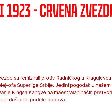
 1923 - Crvena zvezda
ezde su remizirali protiv Radničkog u Kragujevcu 
plej-ofa Superlige Srbije. Jedini pogodak u našem 
avanje Kingsa Kangve na maestralan način pretvorio
 te je došlo do podele bodova.