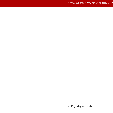
SEZONSKE 2026/27
STADIONSKA TURA
MUZ
VESTI
TAKMIČENJA
REZULTATI
Pogledaj sve vesti