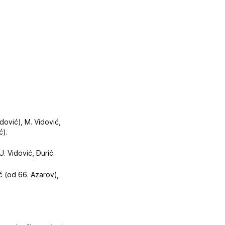
idović), M. Vidović,
ć).
. Vidović, Đurić.
ić (od 66. Azarov),