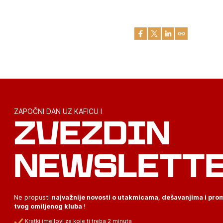
ZAPOČNI DAN UZ KAFICU I
ZVEZDIN
NEWSLETT
Ne propusti
najvažnije novosti o utakmicama, dešavanjima i pr
tvog omiljenog kluba
!
Kratki imejlovi za koje ti treba 2 minuta