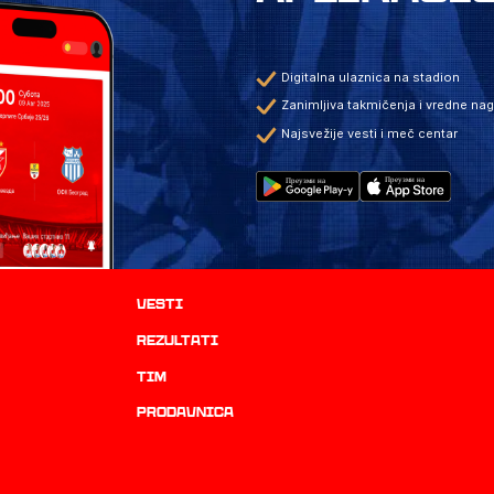
Digitalna ulaznica na stadion
Zanimljiva takmičenja i vredne na
Najsvežije vesti i meč centar
Vesti
rezultati
TIM
prodavnica