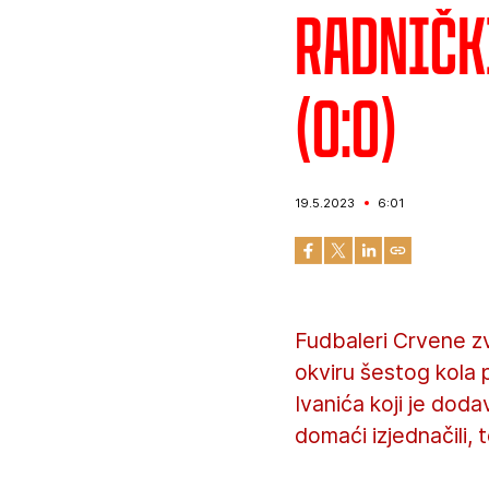
Radnički
(0:0)
19.5.2023
6:01
Fudbaleri Crvene zv
okviru šestog kola 
Ivanića koji je dod
domaći izjednačili,