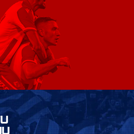
VU
JU