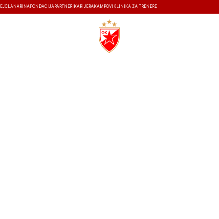
EJ
ČLANARINA
FONDACIJA
PARTNERI
KARIJERA
KAMPOVI
KLINIKA ZA TRENERE
ISTORIJA