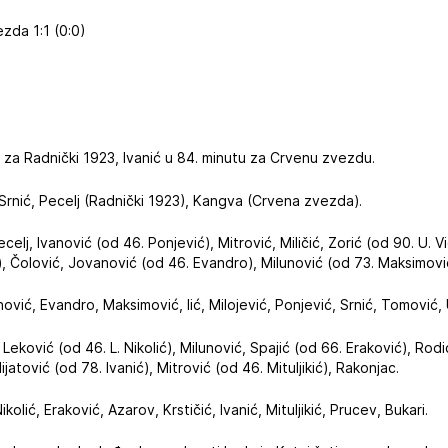
zda 1:1 (0:0)
u za Radnički 1923, Ivanić u 84. minutu za Crvenu zvezdu.
Srnić, Pecelj (Radnički 1923), Kangva (Crvena zvezda).
celj, Ivanović (od 46. Ponjević), Mitrović, Miličić, Zorić (od 90. U. V
ć), Čolović, Jovanović (od 46. Evandro), Milunović (od 73. Maksimovi
ović, Evandro, Maksimović, lić, Milojević, Ponjević, Srnić, Tomović, U
, Leković (od 46. L. Nikolić), Milunović, Spajić (od 66. Eraković), Rod
ijatović (od 78. Ivanić), Mitrović (od 46. Mituljikić), Rakonjac.
ikolić, Eraković, Azarov, Krstičić, Ivanić, Mituljikić, Prucev, Bukari.