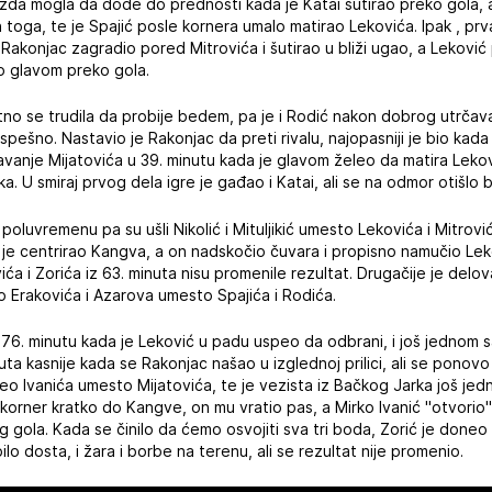
da mogla da dođe do prednosti kada je Katai šutirao preko gola, a 
 toga, te je Spajić posle kornera umalo matirao Lekovića. Ipak , prva
 Rakonjac zagradio pored Mitrovića i šutirao u bliži ugao, a Leković
o glavom preko gola.
tno se trudila da probije bedem, pa je i Rodić nakon dobrog utrčava
pešno. Nastavio je Rakonjac da preti rivalu, najopasniji je bio kada
gravanje Mijatovića u 39. minutu kada je glavom želeo da matira Leko
a. U smiraj prvog dela igre je gađao i Katai, ali se na odmor otišlo 
poluvremenu pa su ušli Nikolić i Mituljikić umesto Lekovića i Mitrovi
 je centrirao Kangva, a on nadskočio čuvara i propisno namučio Lek
ića i Zorića iz 63. minuta nisu promenile rezultat. Drugačije je del
ao Erakovića i Azarova umesto Spajića i Rodića.
u 76. minutu kada je Leković u padu uspeo da odbrani, i još jednom s
inuta kasnije kada se Rakonjac našao u izglednoj prilici, ali se ponovo 
eo Ivanića umesto Mijatovića, te je vezista iz Bačkog Jarka još jed
 korner kratko do Kangve, on mu vratio pas, a Mirko Ivanić "otvorio"
 gola. Kada se činilo da ćemo osvojiti sva tri boda, Zorić je done
ilo dosta, i žara i borbe na terenu, ali se rezultat nije promenio.