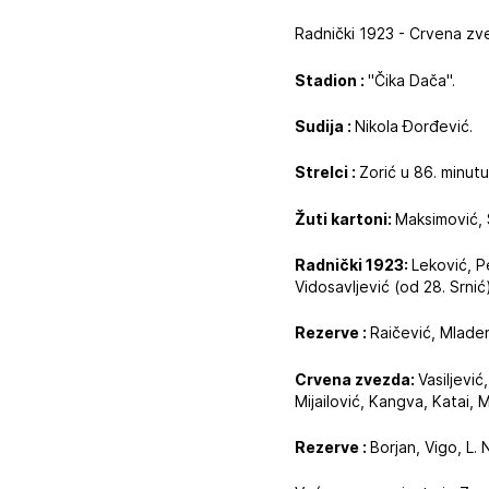
Radnički 1923 - Crvena zve
Stadion :
"Čika Dača".
Sudija :
Nikola Đorđević.
Strelci :
Zorić u 86. minut
Žuti kartoni:
Maksimović, 
Radnički 1923:
Leković, Pe
Vidosavljević (od 28. Srni
Rezerve :
Raičević, Mladen
Crvena zvezda:
Vasiljević
Mijailović, Kangva, Katai, M
Rezerve :
Borjan, Vigo, L. N