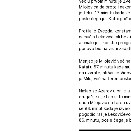
Već u prvom minutu je Zvez
Milojevića da prete i nakon
je tek u 17. minutu kada se
posle čega je i Katai gađa
Pretila je Zvezda, konstan
namučio Lekovića, ali bezus
a umalo je iskoristio proi
ponovo bio na visini zadatk
Menjao je Milojević već na 
Katai u 57. minutu kada mu
da uzvrate, ali šanse Vidov
je Milojević na teren posl
Našao se Azarov u prilici 
drugačije nije bilo ni tri m
onda Milojević na teren uv
se 84. minut kada je izveo
pogodio rašlje Lekovićevog
86. minutu, posle čega je b