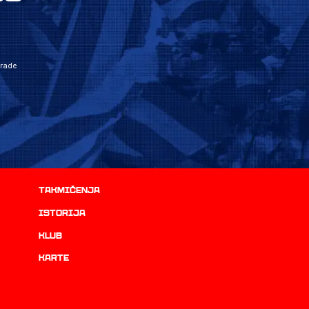
grade
Takmičenja
istorija
Klub
Karte