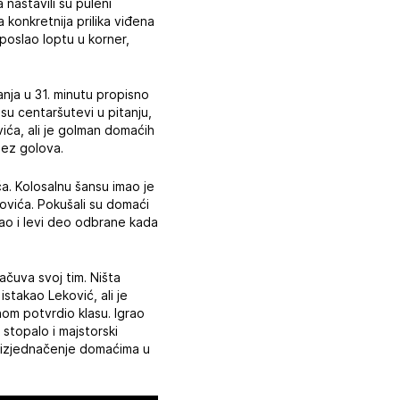
nastavili su puleni
 konkretnija prilika viđena
 poslao loptu u korner,
nja u 31. minutu propisno
 su centaršutevi u pitanju,
vića, ali je golman domaćih
bez golova.
ća. Kolosalnu šansu imao je
ovića. Pokušali su domaći
ovao i levi deo odbrane kada
ačuva svoj tim. Ništa
istakao Leković, ali je
nom potvrdio klasu. Igrao
 stopalo i majstorski
o izjednačenje domaćima u