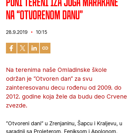
Puni tereni iza juga Marakane
na “Otvorenom danu”
28.9.2019
10:15
Na terenima naše Omladinske škole
održan je “Otvoren dan“ za svu
zainteresovanu decu rođenu od 2009. do
2012. godine koja žele da budu deo Crvene
zvezde.
“Otvoreni dani“ u Zrenjaninu, Šapcu i Kraljevu, u
saradnji sa Proleterom, Feniksom i Apolonom,