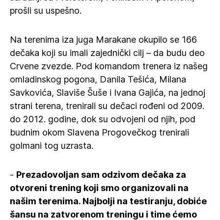
prošli su uspešno.
Na terenima iza juga Marakane okupilo se 166
dečaka koji su imali zajednički cilj – da budu deo
Crvene zvezde. Pod komandom trenera iz našeg
omladinskog pogona, Danila Tešića, Milana
Savkovića, Slaviše Šuše i Ivana Gajića, na jednoj
strani terena, trenirali su dečaci rođeni od 2009.
do 2012. godine, dok su odvojeni od njih, pod
budnim okom Slavena Progovečkog trenirali
golmani tog uzrasta.
-
Prezadovoljan sam odzivom dečaka za
otvoreni trening koji smo organizovali na
našim terenima. Najbolji na testiranju, dobiće
šansu na zatvorenom treningu i time ćemo