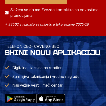
Slažem se da me Zvezda kontaktira sa novostima i
promocijama
⭐ 38502 zvezdaša se prijavilo u toku sezone 2025/26
TELEFON CEO- CRVENO-BEO
SKINI NOVU APLIKACIJU
Digitalna ulaznica na stadion
Zanimljiva takmičenja i vredne nagrade
Najsvežije vesti i meč centar