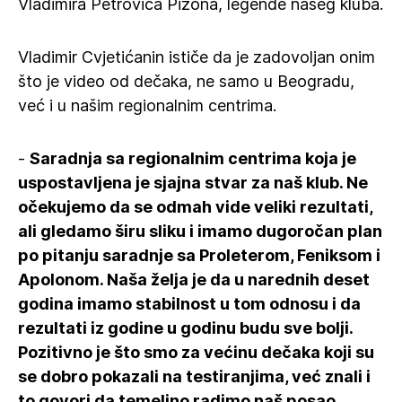
Vladimira Petrovića Pižona, legende našeg kluba.
Vladimir Cvjetićanin ističe da je zadovoljan onim
što je video od dečaka, ne samo u Beogradu,
već i u našim regionalnim centrima.
-
Saradnja sa regionalnim centrima koja je
uspostavljena je sjajna stvar za naš klub. Ne
očekujemo da se odmah vide veliki rezultati,
ali gledamo širu sliku i imamo dugoročan plan
po pitanju saradnje sa Proleterom, Feniksom i
Apolonom. Naša želja je da u narednih deset
godina imamo stabilnost u tom odnosu i da
rezultati iz godine u godinu budu sve bolji.
Pozitivno je što smo za većinu dečaka koji su
se dobro pokazali na testiranjima, već znali i
to govori da temeljno radimo naš posao.