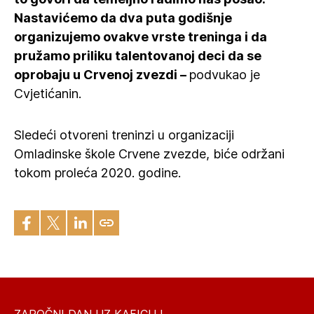
Nastavićemo da dva puta godišnje
organizujemo ovakve vrste treninga i da
pružamo priliku talentovanoj deci da se
oprobaju u Crvenoj zvezdi –
podvukao je
Cvjetićanin.
Sledeći otvoreni treninzi u organizaciji
Omladinske škole Crvene zvezde, biće održani
tokom proleća 2020. godine.