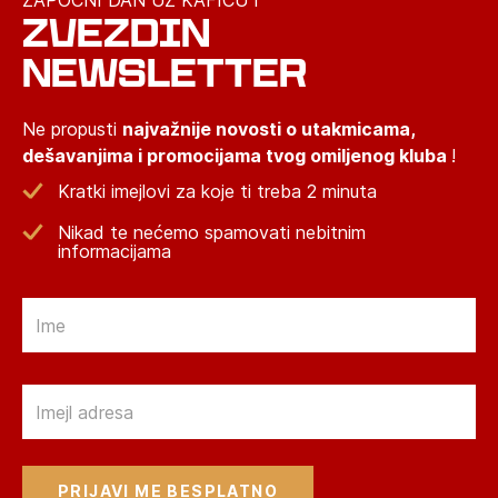
ZAPOČNI DAN UZ KAFICU I
ZVEZDIN
NEWSLETTER
Ne propusti
najvažnije novosti o utakmicama,
dešavanjima i promocijama tvog omiljenog kluba
!
Kratki imejlovi za koje ti treba 2 minuta
Nikad te nećemo spamovati nebitnim
informacijama
Email
Email