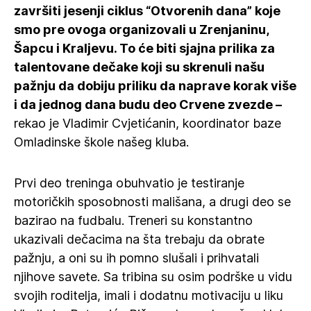
završiti jesenji ciklus “Otvorenih dana” koje
smo pre ovoga organizovali u Zrenjaninu,
Šapcu i Kraljevu. To će biti sjajna prilika za
talentovane dečake koji su skrenuli našu
pažnju da dobiju priliku da naprave korak više
i da jednog dana budu deo Crvene zvezde –
rekao je Vladimir Cvjetićanin, koordinator baze
Omladinske škole našeg kluba.
Prvi deo treninga obuhvatio je testiranje
motoričkih sposobnosti mališana, a drugi deo se
bazirao na fudbalu. Treneri su konstantno
ukazivali dečacima na šta trebaju da obrate
pažnju, a oni su ih pomno slušali i prihvatali
njihove savete. Sa tribina su osim podrške u vidu
svojih roditelja, imali i dodatnu motivaciju u liku