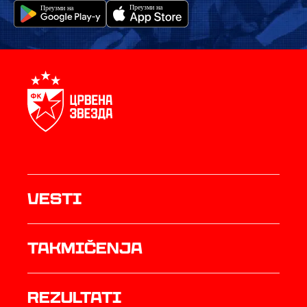
Vesti
Takmičenja
rezultati