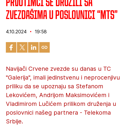
Prvotimci se družili sa
zvezdašima u poslovnici “mts”
4.10.2024
19:58
Navijači Crvene zvezde su danas u TC
"Galerija", imali jedinstvenu i neprocenjivu
priliku da se upoznaju sa Stefanom
Lekovićem, Andrijom Maksimovićem i
Vladimirom Lučićem prilikom druženja u
poslovnici našeg partnera - Telekoma
Srbije.