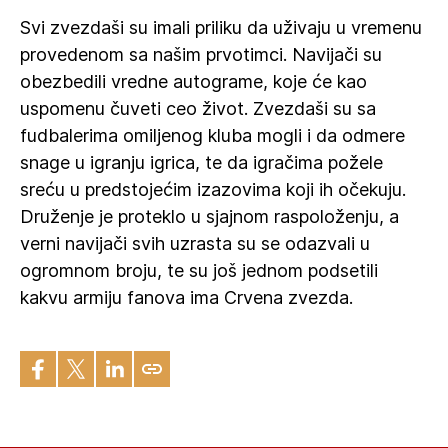
Svi zvezdaši su imali priliku da uživaju u vremenu
provedenom sa našim prvotimci. Navijači su
obezbedili vredne autograme, koje će kao
uspomenu čuveti ceo život. Zvezdaši su sa
fudbalerima omiljenog kluba mogli i da odmere
snage u igranju igrica, te da igračima požele
sreću u predstojećim izazovima koji ih očekuju.
Druženje je proteklo u sjajnom raspoloženju, a
verni navijači svih uzrasta su se odazvali u
ogromnom broju, te su još jednom podsetili
kakvu armiju fanova ima Crvena zvezda.