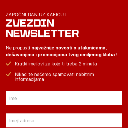
ZAPOČNI DAN UZ KAFICU I
ZVEZDIN
NEWSLETTER
Ne propusti
najvažnije novosti o utakmicama,
dešavanjima i promocijama tvog omiljenog kluba
!
Kratki imejlovi za koje ti treba 2 minuta
Nikad te nećemo spamovati nebitnim
informacijama
Email
Email