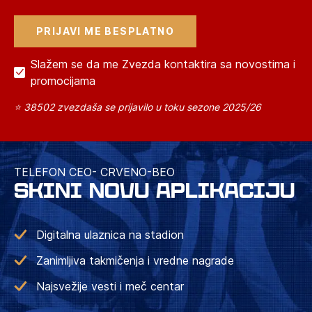
Slažem se da me Zvezda kontaktira sa novostima i
promocijama
⭐ 38502 zvezdaša se prijavilo u toku sezone 2025/26
TELEFON CEO- CRVENO-BEO
SKINI NOVU APLIKACIJU
Digitalna ulaznica na stadion
Zanimljiva takmičenja i vredne nagrade
Najsvežije vesti i meč centar