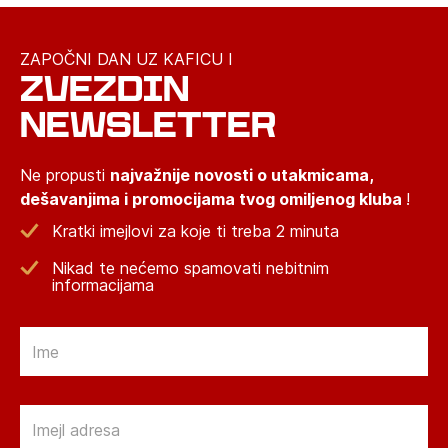
ZAPOČNI DAN UZ KAFICU I
ZVEZDIN
NEWSLETTER
Ne propusti
najvažnije novosti o utakmicama,
dešavanjima i promocijama tvog omiljenog kluba
!
Kratki imejlovi za koje ti treba 2 minuta
Nikad te nećemo spamovati nebitnim
informacijama
Email
Email