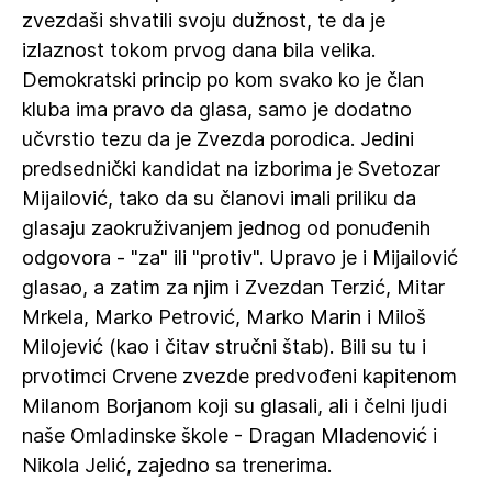
zvezdaši shvatili svoju dužnost, te da je
izlaznost tokom prvog dana bila velika.
Demokratski princip po kom svako ko je član
kluba ima pravo da glasa, samo je dodatno
učvrstio tezu da je Zvezda porodica. Jedini
predsednički kandidat na izborima je Svetozar
Mijailović, tako da su članovi imali priliku da
glasaju zaokruživanjem jednog od ponuđenih
odgovora - "za" ili "protiv". Upravo je i Mijailović
glasao, a zatim za njim i Zvezdan Terzić, Mitar
Mrkela, Marko Petrović, Marko Marin i Miloš
Milojević (kao i čitav stručni štab). Bili su tu i
prvotimci Crvene zvezde predvođeni kapitenom
Milanom Borjanom koji su glasali, ali i čelni ljudi
naše Omladinske škole - Dragan Mladenović i
Nikola Jelić, zajedno sa trenerima.