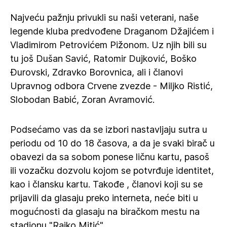
Najveću pažnju privukli su naši veterani, naše
legende kluba predvođene Draganom Džajićem i
Vladimirom Petrovićem Pižonom. Uz njih bili su
tu još Dušan Savić, Ratomir Dujković, Boško
Đurovski, Zdravko Borovnica, ali i članovi
Upravnog odbora Crvene zvezde - Miljko Ristić,
Slobodan Babić, Zoran Avramović.
Podsećamo vas da se izbori nastavljaju sutra u
periodu od 10 do 18 časova, a da je svaki birač u
obavezi da sa sobom ponese ličnu kartu, pasoš
ili vozačku dozvolu kojom se potvrđuje identitet,
kao i člansku kartu. Takođe , članovi koji su se
prijavili da glasaju preko interneta, neće biti u
mogućnosti da glasaju na biračkom mestu na
stadionu "Rajko Mitić".