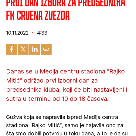
Prvi dan izbora za predsednika
FK Crvena zvezda
10.11.2022
4:33
Danas se u Medija centru stadiona "Rajko
Mitić" održao prvi izborni dan za
predsednika kluba, koji će biti nastavljeni i
sutra u terminu od 10 do 18 časova.
Gužva koja se napravila ispred Medija centra
stadiona "Rajko Mitić", samo je najavila ono za
šta smo dobili potvrdu u toku dana, a to je da su