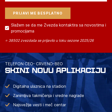
Slažem se da me Zvezda kontaktira sa novostima i
promocijama
⭐ 38502 zvezdaša se prijavilo u toku sezone 2025/26
TELEFON CEO- CRVENO-BEO
SKINI NOVU APLIKACIJU
Digitalna ulaznica na stadion
Zanimljiva takmičenja i vredne nagrade
Najsvežije vesti i meč centar