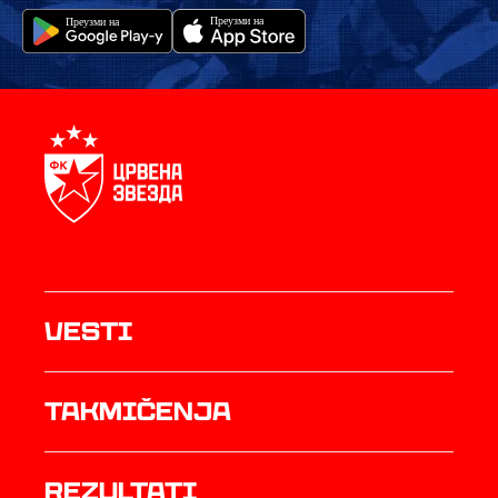
Vesti
Takmičenja
rezultati