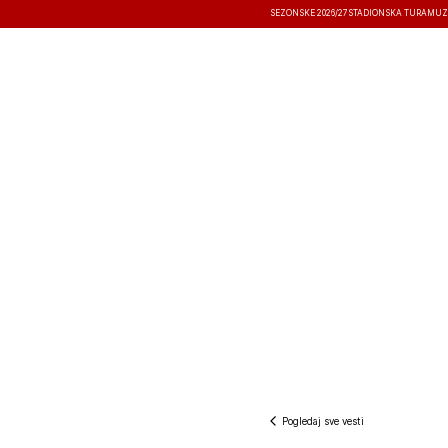
SEZONSKE 2026/27
STADIONSKA TURA
MUZ
VESTI
TAKMIČENJA
REZULTATI
Pogledaj sve vesti