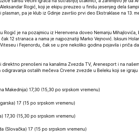
iće šansu većini igrača na sutrašnjoj utakmici, a zanimljivo je da A
Aleksandar Rogić, koji je ekipu preuzeo u finišu jesenjeg dela šam
i plasman, pa je klub iz Gdinje završio prvi deo Ekstraklase na 13. 
u Rogić je na pozajmicu iz Herenvena doveo Nemanju Mihajlovića, 
 čak 12 stranaca a nama je najpoznatiji Marko Vejnović. Isksuni Hola
Viteseu i Fejenordu, čak se u pre nekoliko godina pojavila i priča d
iti direktno prenošeni na kanalima Zvezda TV, Arenesport i na naše
 odigravanja ostalih mečeva Crvene zvezde u Beleku koji se igraj
erna Makednija) 17,30 (15,30 po srpskom vremenu)
ugarska) 17 (15 po srpskom vremenu)
ija) 17,30 (15,30 po srpskom vremenu)
eda (Slovačka) 17 (15 po srpskom vremenu)