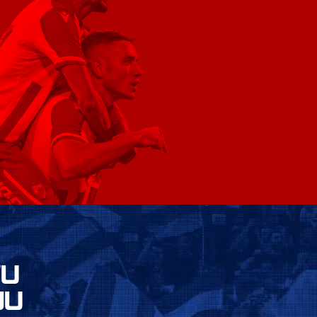
VU
JU