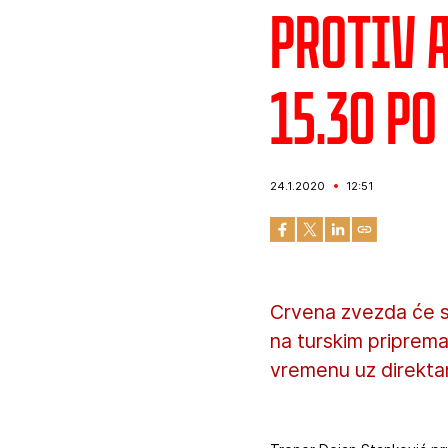
Protiv 
15.30 p
24.1.2020
12:51
Crvena zvezda će s
na turskim priprema
vremenu uz direktan