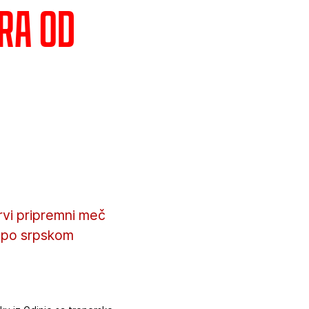
ra od
vi pripremni meč
0 po srpskom