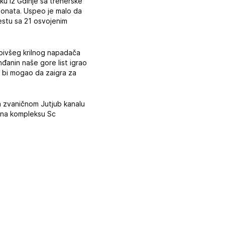
rku iz Gdinje sa trenerske
pionata. Uspeo je malo da
mestu sa 21 osvojenim
bivšeg krilnog napadača
nđanin naše gore list igrao
a bi mogao da zaigra za
m zvaničnom Jutjub kanalu
u na kompleksu Sc