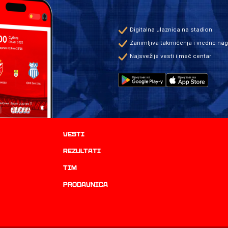
Digitalna ulaznica na stadion
Zanimljiva takmičenja i vredne na
Najsvežije vesti i meč centar
Vesti
rezultati
TIM
prodavnica