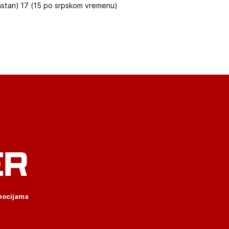
hstan) 17 (15 po srpskom vremenu)
ER
omocijama