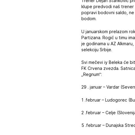
Trener Dejan Stanković pruž
klupe predvodi naš trener 
popravi bodovni saldo, ne 
bodom.
U januarskom prelazom rok
Partizana. Rogić u timu ima
je godinama u AZ Alkmaru, 
selekciju Srbije.
Svi mečevi iy Beleka će b
FK Crvena zvezda. Satnica
„Regnum“:
29 . januar – Vardar (Sev
1 .februar – Ludogorec (B
2 .februar – Celje (Sloven
5 .februar – Dunajska Str