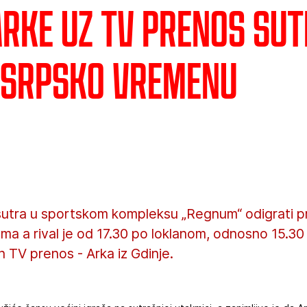
Arke uz TV prenos sut
o srpsko vremenu
utra u sportskom kompleksu „Regnum“ odigrati pr
ma a rival je od 17.30 po loklanom, odnosno 15.3
 TV prenos - Arka iz Gdinje.