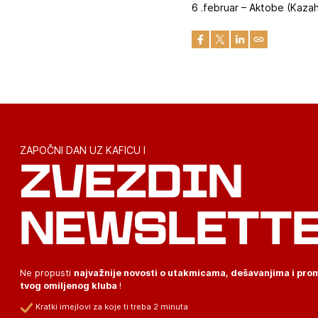
6 .februar – Aktobe (Kaza
ZAPOČNI DAN UZ KAFICU I
ZVEZDIN
NEWSLETT
Ne propusti
najvažnije novosti o utakmicama, dešavanjima i pr
tvog omiljenog kluba
!
Kratki imejlovi za koje ti treba 2 minuta