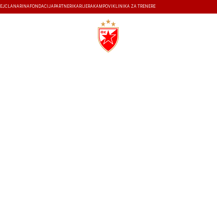
EJ
ČLANARINA
FONDACIJA
PARTNERI
KARIJERA
KAMPOVI
KLINIKA ZA TRENERE
ISTORIJA