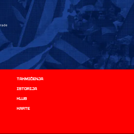
grade
Takmičenja
istorija
Klub
Karte