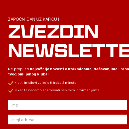
ZAPOČNI DAN UZ KAFICU I
ZVEZDIN
NEWSLETT
Ne propusti
najvažnije novosti o utakmicama, dešavanjima i pr
tvog omiljenog kluba
!
Kratki imejlovi za koje ti treba 2 minuta
Nikad te nećemo spamovati nebitnim informacijama
Email
Email