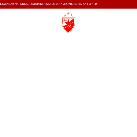
EJ
ČLANARINA
FONDACIJA
PARTNERI
KARIJERA
KAMPOVI
KLINIKA ZA TRENERE
ISTORIJA