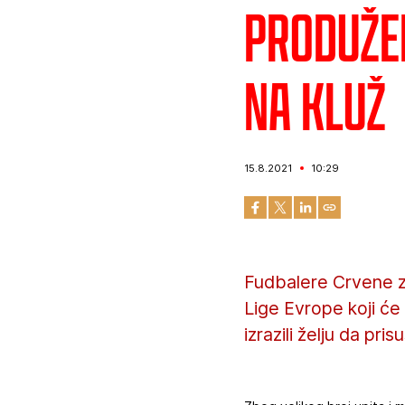
Produže
na Kluž
15.8.2021
10:29
Fudbalere Crvene z
Lige Evrope koji će 
izrazili želju da pri