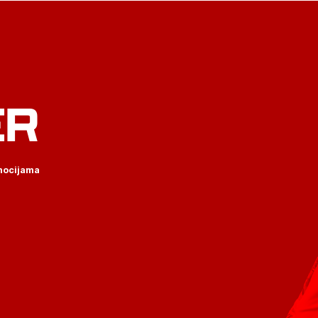
ER
omocijama