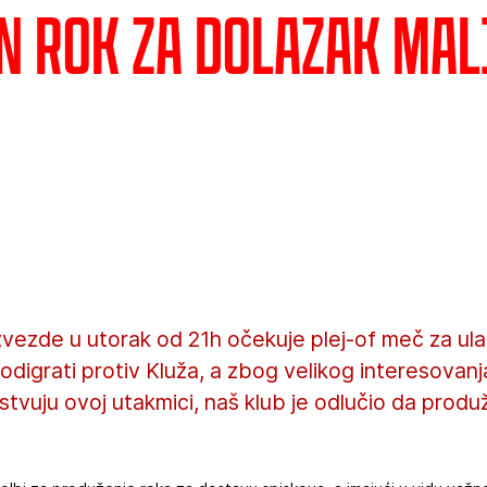
n rok za dolazak ma
vezde u utorak od 21h očekuje plej-of meč za ula
odigrati protiv Kluža, a zbog velikog interesovanj
sustvuju ovoj utakmici, naš klub je odlučio da produž