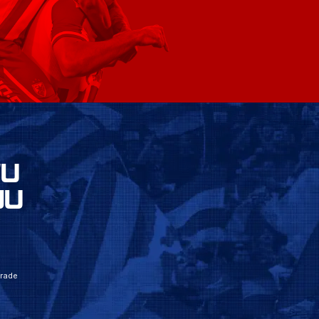
VU
JU
grade