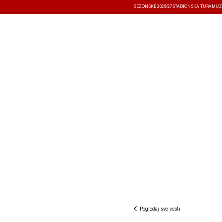
SEZONSKE 2026/27
STADIONSKA TURA
MUZ
VESTI
TAKMIČENJA
REZULTATI
Pogledaj sve vesti