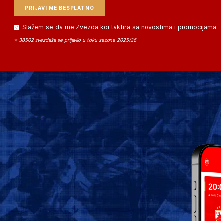
Slažem se da me Zvezda kontaktira sa novostima i promocijama
⭐ 38502 zvezdaša se prijavilo u toku sezone 2025/26