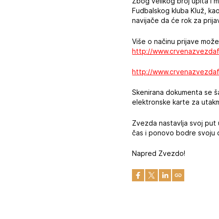
Zbog velikog broj upita i 
Fudbalskog kluba Kluž, ka
navijače da će rok za prij
Više o načinu prijave može
http://www.crvenazvezdaf
http://www.crvenazvezdaf
Skenirana dokumenta se ša
elektronske karte za utakm
Zvezda nastavlja svoj put 
čas i ponovo bodre svoju 
Napred Zvezdo!