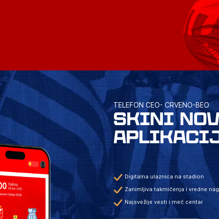
TELEFON CEO- CRVENO-BEO
SKINI NO
APLIKACI
Digitalna ulaznica na stadion
Zanimljiva takmičenja i vredne na
Najsvežije vesti i meč centar