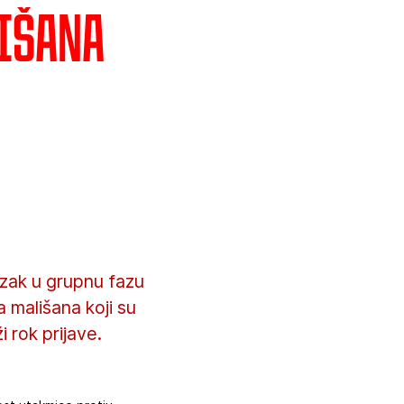
lišana
zak u grupnu fazu
a mališana koji su
i rok prijave.