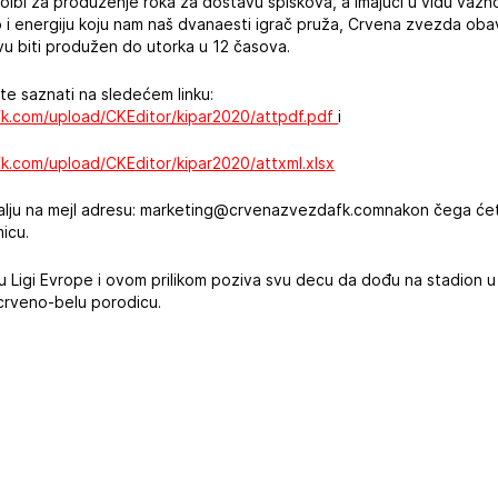
molbi za produženje roka za dostavu spiskova, a imajući u vidu važn
o i energiju koju nam naš dvanaesti igrač pruža, Crvena zvezda ob
avu biti produžen do utorka u 12 časova.
te saznati na sledećem linku:
k.com/upload/CKEditor/kipar2020/attpdf.pdf
i
k.com/upload/CKEditor/kipar2020/attxml.xlsx
lju na mejl adresu: marketing@crvenazvezdafk.comnakon čega ćete 
icu.
u Ligi Evrope i ovom prilikom poziva svu decu da dođu na stadion u 
crveno-belu porodicu.