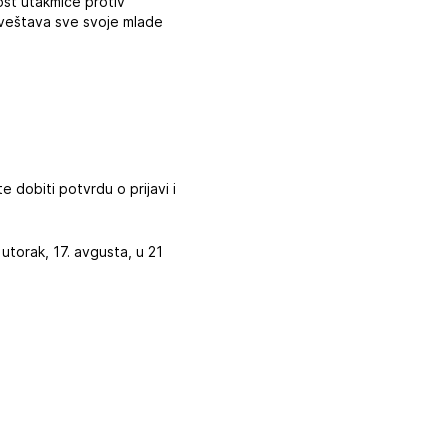
ost utakmice protiv
aveštava sve svoje mlade
dobiti potvrdu o prijavi i
utorak, 17. avgusta, u 21