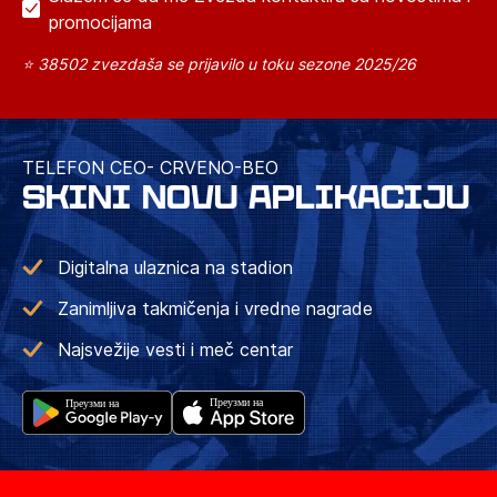
promocijama
⭐ 38502 zvezdaša se prijavilo u toku sezone 2025/26
TELEFON CEO- CRVENO-BEO
SKINI NOVU APLIKACIJU
Digitalna ulaznica na stadion
Zanimljiva takmičenja i vredne nagrade
Najsvežije vesti i meč centar