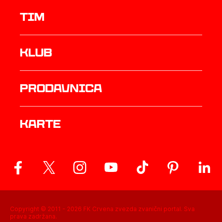
TIM
Klub
prodavnica
Karte
Copyright © 2011 -
2026
FK Crvena zvezda zvanični portal. Sva
prava zadržana.