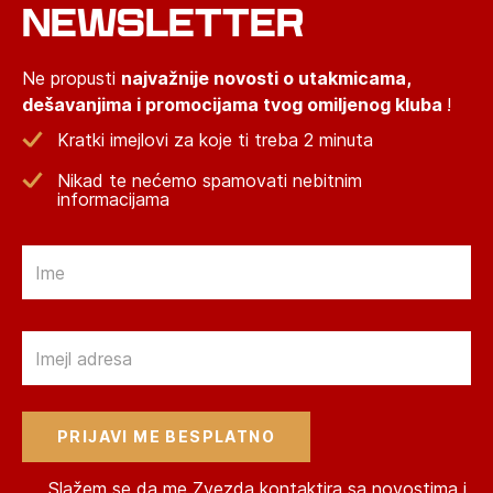
NEWSLETTER
Ne propusti
najvažnije novosti o utakmicama,
dešavanjima i promocijama tvog omiljenog kluba
!
Kratki imejlovi za koje ti treba 2 minuta
Nikad te nećemo spamovati nebitnim
informacijama
Email
Email
Slažem se da me Zvezda kontaktira sa novostima i