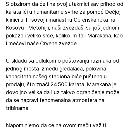
S obzirom da će i na ovoj utakmici sav prihod od
karata ići u humanitarne svrhe za pomoć Dečjoj
klinici u Tiršovoj i manastiru Cerenska reka na
Kosovu i Metohijii, naši zvezdaši su još jednom
pokazali veliko srce, koliko im fali Marakana, kao
i mečevi naše Crvene zvezde.
U skladu sa odlukom o poštovanju razmaka od
jednog mesta između gledalaca, polovina
kapaciteta našeg stadiona biće puštena u
prodaju, što znači 24.500 karata. Marakana je
dovoljno velika da i uz takvo ograničenje može
da se napravi fenomenalna atmosfera na
tribinama.
Napominjemo da će na ovom meču važiti