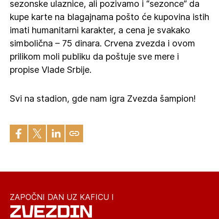
sezonske ulaznice, ali pozivamo i “sezonce” da
kupe karte na blagajnama pošto će kupovina istih
imati humanitarni karakter, a cena je svakako
simbolična – 75 dinara. Crvena zvezda i ovom
prilikom moli publiku da poštuje sve mere i
propise Vlade Srbije.
Svi na stadion, gde nam igra Zvezda šampion!
ZAPOČNI DAN UZ KAFICU I
ZVEZDIN