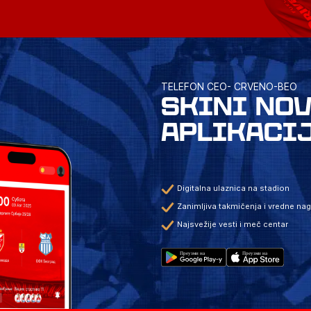
TELEFON CEO- CRVENO-BEO
SKINI NO
APLIKACI
Digitalna ulaznica na stadion
Zanimljiva takmičenja i vredne na
Najsvežije vesti i meč centar