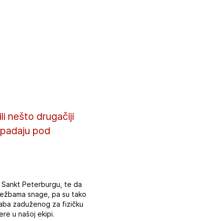
i nešto drugačiji
 spadaju pod
u Sankt Peterburgu, te da
 vežbama snage, pa su tako
štaba zaduženog za fizičku
ere u našoj ekipi.