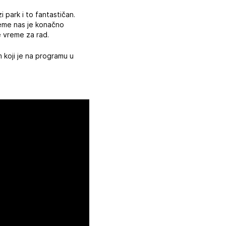
i park i to fantastičan.
 Vreme nas je konačno
še vreme za rad.
 koji je na programu u