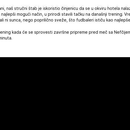
i, naš stručni štab je iskoristio činjenicu da se u okviru hotela nalaz
na najlepši mogući način, u prirodi stavili tačku na današnji trening.
e, ali ni sunca, nego poprilično sveže, što fudbaleri ističu kao najlep
ening kada će se sprovesti završne pripreme pred meč sa Nefčijem
minuta.