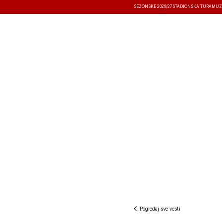
SEZONSKE 2026/27
STADIONSKA TURA
MUZ
VESTI
TAKMIČENJA
REZULTATI
Pogledaj sve vesti