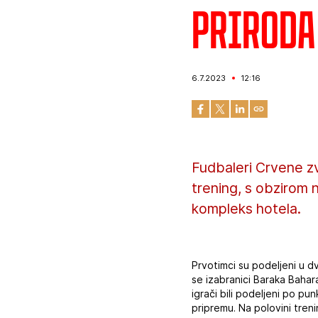
Priroda
6.7.2023
12:16
Fudbaleri Crvene zv
trening, s obzirom n
kompleks hotela.
Prvotimci su podeljeni u d
se izabranici Baraka Bahar
igrači bili podeljeni po pu
pripremu. Na polovini treni