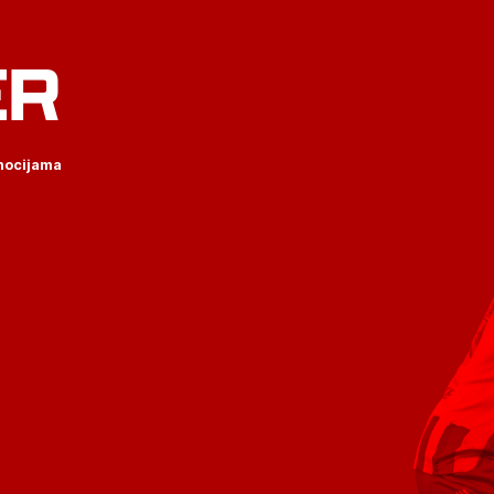
ER
omocijama