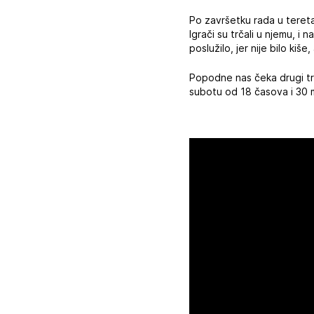
Po završetku rada u teretan
Igrači su trčali u njemu, i 
poslužilo, jer nije bilo kiš
Popodne nas čeka drugi tr
subotu od 18 časova i 30 