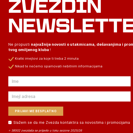
ZVEZDIN
NEWSLETT
Ne propusti
najvažnije novosti o utakmicama, dešavanjima i pr
tvog omiljenog kluba
!
Kratki imejlovi za koje ti treba 2 minuta
Nikad te nećemo spamovati nebitnim informacijama
Email
Email
Slažem se da me Zvezda kontaktira sa novostima i promocijama
⭐ 38502 zvezdaša se prijavilo u toku sezone 2025/26