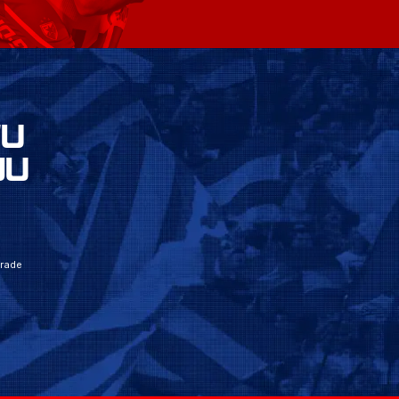
VU
JU
grade