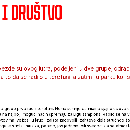
 i društvo
ezde su ovog jutra, podeljeni u dve grupe, odradil
a to da se radilo u teretani, a zatim i u parku koji
ve grupe prvo radili teretani. Nema sumnje da imamo sjajne uslove 
a na najbolji mogući način spremaju za Ligu šampiona. Radilo se na
nktovima, vežbali u krug i zaista zadovoljili zahteve dela stručnog 
nga je stigla i muzika, pa smo, još jednom, bili svedoci sjajne atmosf