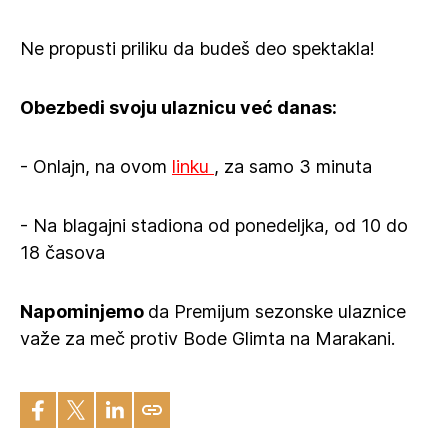
Ne propusti priliku da budeš deo spektakla!
Obezbedi svoju ulaznicu već danas:
- Onlajn, na ovom
linku
, za samo 3 minuta
- Na blagajni stadiona od ponedeljka, od 10 do
18 časova
Napominjemo
da Premijum sezonske ulaznice
važe za meč protiv Bode Glimta na Marakani.