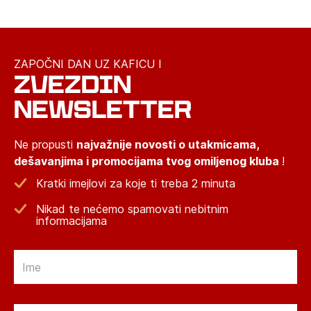
ZAPOČNI DAN UZ KAFICU I
ZVEZDIN
NEWSLETTER
Ne propusti
najvažnije novosti o utakmicama,
dešavanjima i promocijama tvog omiljenog kluba
!
Kratki imejlovi za koje ti treba 2 minuta
Nikad te nećemo spamovati nebitnim
informacijama
Email