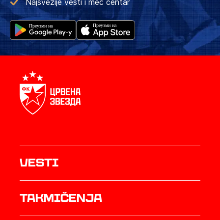
Najsvežije vesti i meč centar
Vesti
Takmičenja