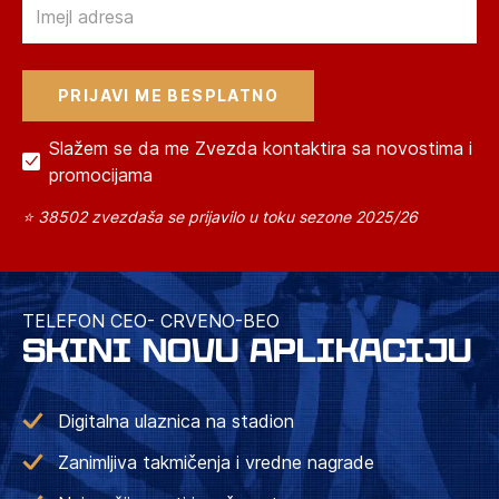
Email
Slažem se da me Zvezda kontaktira sa novostima i
promocijama
⭐ 38502 zvezdaša se prijavilo u toku sezone 2025/26
TELEFON CEO- CRVENO-BEO
SKINI NOVU APLIKACIJU
Digitalna ulaznica na stadion
Zanimljiva takmičenja i vredne nagrade