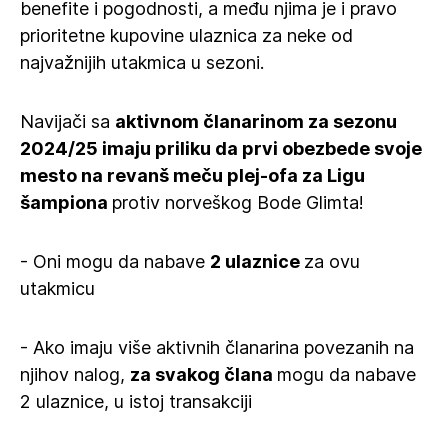
benefite i pogodnosti, a među njima je i pravo
prioritetne kupovine ulaznica za neke od
najvažnijih utakmica u sezoni.
Navijači sa
aktivnom članarinom za sezonu
2024/25 imaju priliku da prvi obezbede svoje
mesto na revanš meču plej-ofa za Ligu
šampiona
protiv norveškog Bode Glimta!
- Oni mogu da nabave
2 ulaznice
za ovu
utakmicu
- Ako imaju više aktivnih članarina povezanih na
njihov nalog,
za svakog člana
mogu da nabave
2 ulaznice, u istoj transakciji