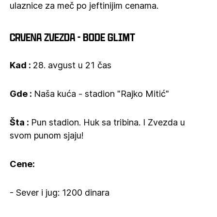
ulaznice za meč po jeftinijim cenama.
Crvena zvezda - Bode Glimt
Kad :
28. avgust u 21 čas
Gde :
Naša kuća - stadion "Rajko Mitić"
Šta :
Pun stadion. Huk sa tribina. I Zvezda u
svom punom sjaju!
Cene:
- Sever i jug: 1200 dinara