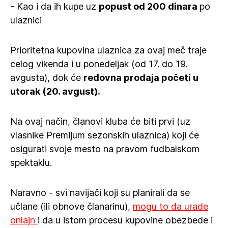
- Kao i da ih kupe uz
popust od 200 dinara
po
ulaznici
Prioritetna kupovina ulaznica za ovaj meč traje
celog vikenda i u ponedeljak (od 17. do 19.
avgusta), dok će
redovna prodaja početi u
utorak (20. avgust).
Na ovaj način, članovi kluba će biti prvi (uz
vlasnike Premijum sezonskih ulaznica) koji će
osigurati svoje mesto na pravom fudbalskom
spektaklu.
Naravno - svi navijači koji su planirali da se
učlane (ili obnove članarinu),
mogu to da urade
onlajn
i da u istom procesu kupovine obezbede i