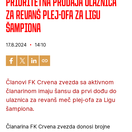
Prioritetna prodaja ulaznica
za revanš plej-ofa za Ligu
šampiona
17.8.2024
14:10
Članovi FK Crvena zvezda sa aktivnom
članarinom imaju šansu da prvi dođu do
ulaznica za revanš meč plej-ofa za Ligu
šampiona.
Članarina FK Crvena zvezda donosi brojne