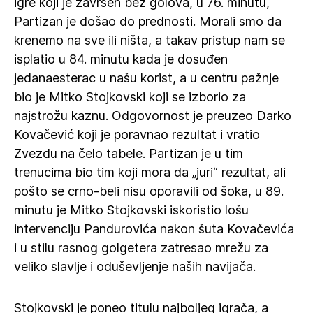
igre koji je završen bez golova, u 76. minutu,
Partizan je došao do prednosti. Morali smo da
krenemo na sve ili ništa, a takav pristup nam se
isplatio u 84. minutu kada je dosuđen
jedanaesterac u našu korist, a u centru pažnje
bio je Mitko Stojkovski koji se izborio za
najstrožu kaznu. Odgovornost je preuzeo Darko
Kovačević koji je poravnao rezultat i vratio
Zvezdu na čelo tabele. Partizan je u tim
trenucima bio tim koji mora da „juri“ rezultat, ali
pošto se crno-beli nisu oporavili od šoka, u 89.
minutu je Mitko Stojkovski iskoristio lošu
intervenciju Pandurovića nakon šuta Kovačevića
i u stilu rasnog golgetera zatresao mrežu za
veliko slavlje i oduševljenje naših navijača.
Stojkovski je poneo titulu najboljeg igrača, a