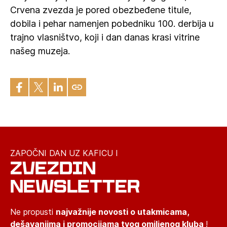
Crvena zvezda je pored obezbeđene titule,
dobila i pehar namenjen pobedniku 100. derbija u
trajno vlasništvo, koji i dan danas krasi vitrine
našeg muzeja.
ZAPOČNI DAN UZ KAFICU I
ZVEZDIN
NEWSLETTER
Ne propusti
najvažnije novosti o utakmicama,
dešavanjima i promocijama tvog omiljenog kluba
!