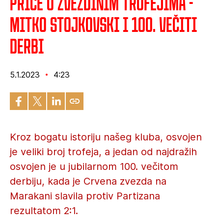
Priče o Zvezdinim trofejima -
Mitko Stojkovski i 100. večiti
derbi
5.1.2023
4:23
Kroz bogatu istoriju našeg kluba, osvojen
je veliki broj trofeja, a jedan od najdražih
osvojen je u jubilarnom 100. večitom
derbiju, kada je Crvena zvezda na
Marakani slavila protiv Partizana
rezultatom 2:1.