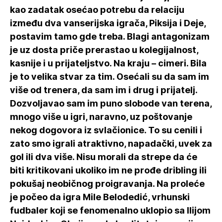
kao zadatak osećao potrebu da relaciju
između dva vanserijska igrača, Piksija i Deje,
postavim tamo gde treba. Blagi antagonizam
je uz dosta priče prerastao u kolegijalnost,
kasnije i u prijateljstvo. Na kraju – cimeri. Bila
je to velika stvar za tim. Osećali su da sam im
više od trenera, da sam im i drug i prijatelj.
Dozvoljavao sam im puno slobode van terena,
mnogo više u igri, naravno, uz poštovanje
nekog dogovora iz svlačionice. To su cenili i
zato smo igrali atraktivno, napadački, uvek za
gol ili dva više. Nisu morali da strepe da će
biti kritikovani ukoliko im ne prođe dribling ili
pokušaj neobičnog proigravanja. Na proleće
je počeo da igra Mile Belodedić, vrhunski
fudbaler koji se fenomenalno uklopio sa Ilijom