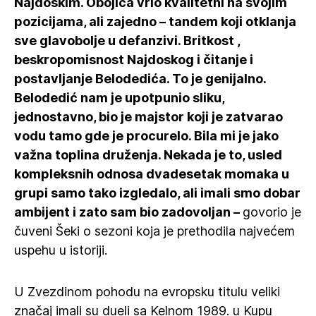
Najdoskim. Obojica vrlo kvalitetni na svojim
pozicijama, ali zajedno – tandem koji otklanja
sve glavobolje u defanzivi. Britkost ,
beskropomisnost Najdoskog i čitanje i
postavljanje Belodedića. To je genijalno.
Belodedić nam je upotpunio sliku,
jednostavno, bio je majstor koji je zatvarao
vodu tamo gde je procurelo. Bila mi je jako
važna toplina druženja. Nekada je to, usled
kompleksnih odnosa dvadesetak momaka u
grupi samo tako izgledalo, ali imali smo dobar
ambijent i zato sam bio zadovoljan –
govorio je
čuveni Šeki o sezoni koja je prethodila najvećem
uspehu u istoriji.
U Zvezdinom pohodu na evropsku titulu veliki
značaj imali su dueli sa Kelnom 1989. u Kupu