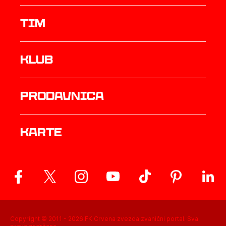
TIM
Klub
prodavnica
Karte
Copyright © 2011 -
2026
FK Crvena zvezda zvanični portal. Sva