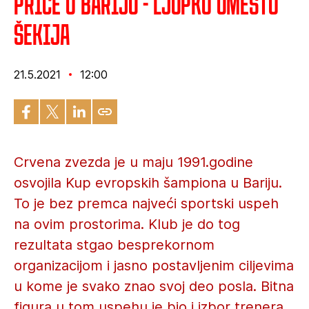
Priče o Bariju - Ljupko umesto
Šekija
21.5.2021
12:00
Crvena zvezda je u maju 1991.godine
osvojila Kup evropskih šampiona u Bariju.
To je bez premca najveći sportski uspeh
na ovim prostorima. Klub je do tog
rezultata stgao besprekornom
organizacijom i jasno postavljenim ciljevima
u kome je svako znao svoj deo posla. Bitna
figura u tom uspehu je bio i izbor trenera.