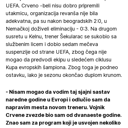
UEFA. Crveno -beli nisu dobro pripremili
utakmicu, organizacija revanša nije bila
adekvatna, pa su nakon beogradskih 2:0, u
Nemačkoj doživeli eliminaciju - 0:3. Na drugom
susretu u Kelnu, trener Šekularac se sukobio sa
službenim licem i dobio sedam mečeva
suspenzije od strane UEFA, zbog čega nije
mogao da predvodi ekipu u sledećem ciklusu
Kupa evropskih šampiona. Zbog toga je podneo
ostavku, iako je sezonu okončao duplom krunom.
- Nisam mogao da vodim taj sjajni sastav
naredne godine u Evropi i odlučio sam da
napravim mesta novom treneru. Vojnik
Crvene zvezde bio sam od dvanaeste godine.
Znao sam za program koji je usvojen nekoliko