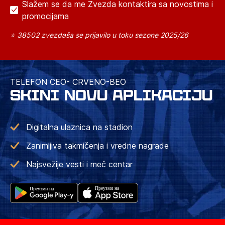
Slažem se da me Zvezda kontaktira sa novostima i
promocijama
⭐ 38502 zvezdaša se prijavilo u toku sezone 2025/26
TELEFON CEO- CRVENO-BEO
SKINI NOVU APLIKACIJU
Digitalna ulaznica na stadion
Zanimljiva takmičenja i vredne nagrade
Najsvežije vesti i meč centar