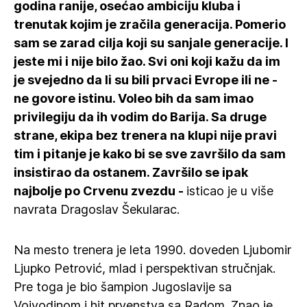
godina ranije, osećao ambiciju kluba i
trenutak kojim je zračila generacija. Pomerio
sam se zarad cilja koji su sanjale generacije. I
jeste mi i nije bilo žao. Svi oni koji kažu da im
je svejedno da li su bili prvaci Evrope ili ne -
ne govore istinu. Voleo bih da sam imao
privilegiju da ih vodim do Barija. Sa druge
strane, ekipa bez trenera na klupi nije pravi
tim i pitanje je kako bi se sve završilo da sam
insistirao da ostanem. Završilo se ipak
najbolje po Crvenu zvezdu -
isticao je u više
navrata Dragoslav Šekularac.
Na mesto trenera je leta 1990. doveden Ljubomir
Ljupko Petrović, mlad i perspektivan stručnjak.
Pre toga je bio šampion Jugoslavije sa
Vojvodinom i hit prvenstva sa Radom. Znao je