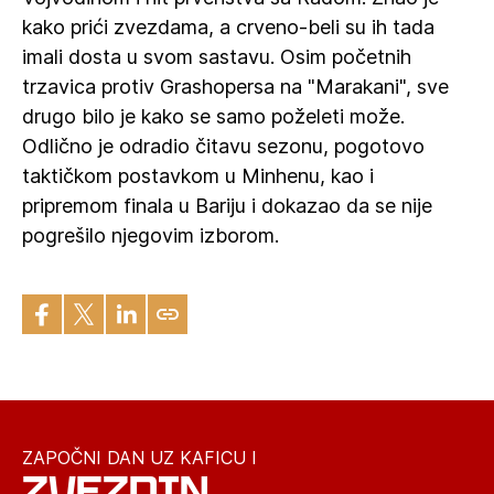
kako prići zvezdama, a crveno-beli su ih tada
imali dosta u svom sastavu. Osim početnih
trzavica protiv Grashopersa na "Marakani", sve
drugo bilo je kako se samo poželeti može.
Odlično je odradio čitavu sezonu, pogotovo
taktičkom postavkom u Minhenu, kao i
pripremom finala u Bariju i dokazao da se nije
pogrešilo njegovim izborom.
ZAPOČNI DAN UZ KAFICU I
ZVEZDIN