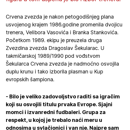
Crvena zvezda je nakon petogodišnjeg plana
usvojenog krajem 1986.godine promenila dvojicu
trenera, Velibora Vasovića i Branka Stankovića.
Početkom 1989. ekipu je preuzela druga
Zvezdina zvezda Dragoslav Šekularac. U
takmičarskoj 1989/1990 pod vođstvom
Šekularca Crvena zvezda je nadmoćno osvojila
duplu krunu i tako izborila plasman u Kup
evropskih šampiona.
- Bilo je veliko zadovoljstvo raditi sa igračim
koji su osvojili titulu prvaka Evrope. Sjajni
momci i izvanredni fudbaleri. Grupa za
respekt, u kojoj je trebalo naći meru u
odnosima u svlačionici i van nje. Najpre sam