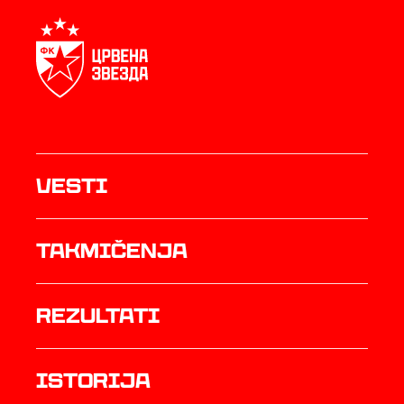
Vesti
Takmičenja
rezultati
istorija