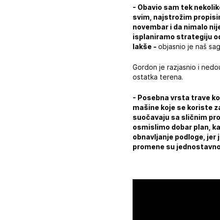
- Obavio sam tek nekoliko
svim, najstrožim propisim
novembar i da nimalo nij
isplaniramo strategiju od
lakše -
objasnio je naš sa
Gordon je razjasnio i nedo
ostatka terena.
- Posebna vrsta trave koj
mašine koje se koriste za
suočavaju sa sličnim prob
osmislimo dobar plan, ka
obnavljanje podloge, jer
promene su jednostavno 