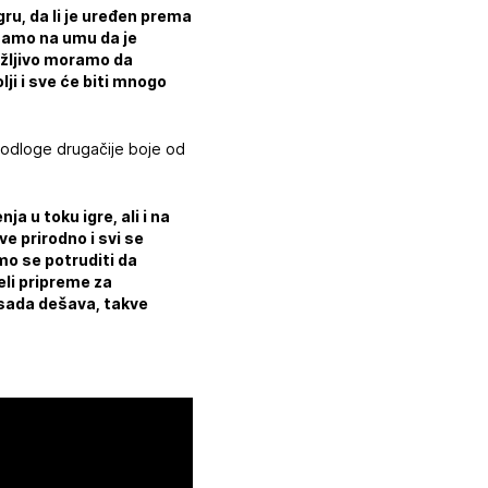
gru, da li je uređen prema
Imamo na umu da je
ažljivo moramo da
ji i sve će biti mnogo
 podloge drugačije boje od
a u toku igre, ali i na
e prirodno i svi se
mo se potruditi da
eli pripreme za
o sada dešava, takve