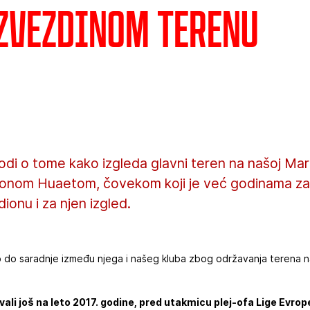
 Zvezdinom terenu
di o tome kako izgleda glavni teren na našoj Mar
donom Huaetom, čovekom koji je već godinama za
ionu i za njen izgled.
lo do saradnje između njega i našeg kluba zbog održavanja terena
zvali još na leto 2017. godine, pred utakmicu plej-ofa Lige Evrop