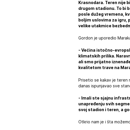
Krasnodara. Teren nije 
drugom stadionu. To bi bi
posle dužeg vremena, kva
boljim uslovima za igru,
velike utakmice bezbedno
Gordon je uporedio Maraka
- Većina istočno-evropsk
klimatskih prilika. Narav
ali smo prijatno iznenađ
kvalitetom trave na Mar
Prisetio se kakav je teren
danas ispunjavao sve stan
- Imali ste sjajnu infras
unapređenju svih segmena
svoj stadion i teren, a g
Otkrio nam je i šta možemo