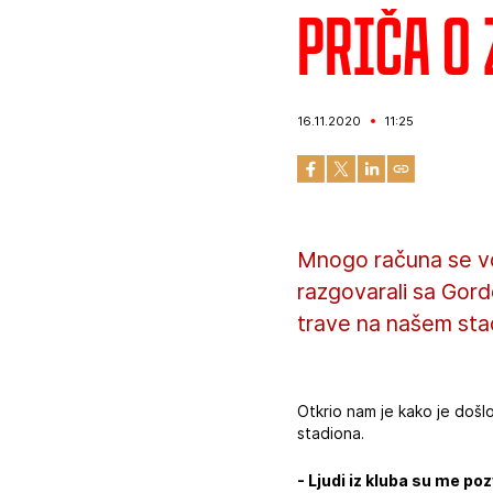
Priča o
16.11.2020
11:25
Mnogo računa se vo
razgovarali sa Gor
trave na našem stad
Otkrio nam je kako je doš
stadiona.
- Ljudi iz kluba su me po