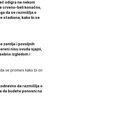
meč odigra ne nekom
se crveno-beli konačno,
oga da se razmišlja o
e stadiona, kako bi se
.
 zemlje i povoljnih
tereni nisu svuda sjajni,
osebno izgledom i
 da se promeni kako bi on
akodnevno da razmišlja o
ba da budete ponosni na