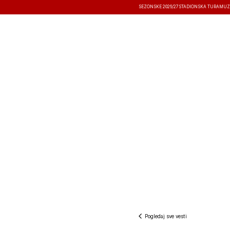
SEZONSKE 2026/27
STADIONSKA TURA
MUZ
VESTI
TAKMIČENJA
REZULTATI
Pogledaj sve vesti