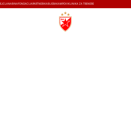
EJ
ČLANARINA
FONDACIJA
PARTNERI
KARIJERA
KAMPOVI
KLINIKA ZA TRENERE
ISTORIJA