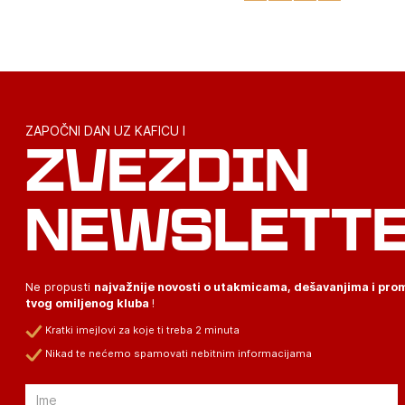
ZAPOČNI DAN UZ KAFICU I
ZVEZDIN
NEWSLETT
Ne propusti
najvažnije novosti o utakmicama, dešavanjima i pr
tvog omiljenog kluba
!
Kratki imejlovi za koje ti treba 2 minuta
Nikad te nećemo spamovati nebitnim informacijama
Email