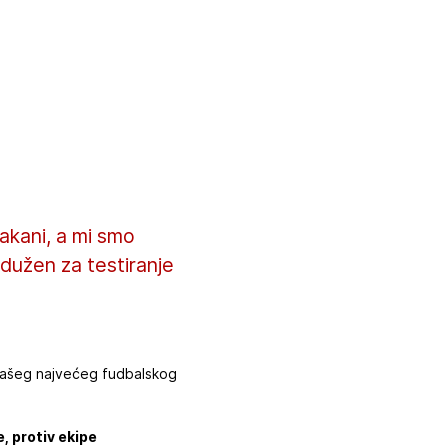
akani, a mi smo
dužen za testiranje
 našeg najvećeg fudbalskog
e, protiv ekipe