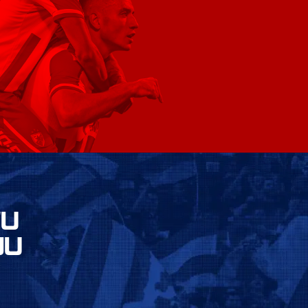
VU
JU