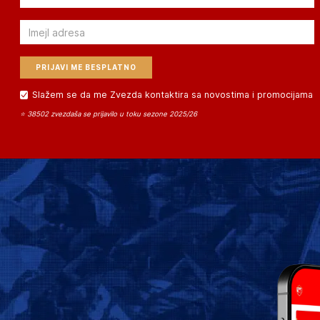
Email
Slažem se da me Zvezda kontaktira sa novostima i promocijama
⭐ 38502 zvezdaša se prijavilo u toku sezone 2025/26