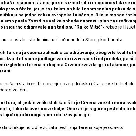
bio baš u sjajnom stanju, pa se razmatrala i mogućnost da se 
la prava šteta, jer je ta utakmica bila fenomenalna prilika da 
lifikuju na jedno veliko evropsko takičenje. Bilo je mnogo razl
 pa smo posle Zvezdine velike pobede napravili plan za uređivanj
 i sigurno odigravale na stadionu “Rajko Mitić”-
rekao je Hauet
nu sa ostalim stadionima u istočnom delu Starog kontinenta.
ih terena je veoma zahvalna za održavanje, zbog vrlo kvalitetne
no , kvalitet same podloge varira u zavisnosti od predela, pa ni 
eni izgledom terena na kojima Crvena zvezda igra utakmice, p
akani.
 na našem stadionu bio pre njegovog dolaska i šta je sve to trebalo
darde za igru.
trukturu, ali jedan veliki klub kao što je Crvena zvezda mora sv
ta, tako da uvek može bolje. Ono što je sigurno jeste da tre
ostujući igrači mogu samo da uživaju u igri.
 da očekujemo od rezultata testiranja terena koje je obavio.