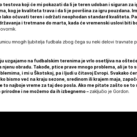
 testova koji će mi pokazati da li je teren udoban i siguran za i
a, kog je kvaliteta trava i da li je površina za igru pouzdana. 
e lako očuvati teren i održati neophodan standard kvaliteta. P
ržavanja i tretmane do marta, kada će vremenski uslovi biti bol
govornik.
umicu mnogih ljubitelja fudbala zbog čega su neki delovi travnate
u uzgajamo na fudbalskim terenima je vrlo osetljiva na oštećenj
 njenu obradu. Takođe, ptice prave mnogo problema, ali je to sv
lemima, i mi u Škotskoj, pa i ljudi u čitavoj Evropi. Svakako će
ko bismo već na kraju sezone, sredinom ili krajem maja, započ
 je to najboje vreme za taj deo posla. Ako me pitate zašto se t
prirodne i ne možemo da ih izbegnemo –
zaključio je Gordon.