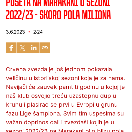
Poseta na Marakani u sezoni
2022/23 - skoro pola miliona
3.6.2023
2:24
Crvena zvezda je još jednom pokazala
veličinu u istorijskoj sezoni koja je za nama.
Navijači će zauvek pamtiti godinu u kojoj je
naš klub osvojio treću uzastopnu duplu
krunu i plasirao se prvi u Evropi u grunu
fazu Lige šampiona. Svim tim uspesima su
važan doprinos dali i zvezdaši kojih je u
sezoni 2022/23 na Marakani bilo blizu pola