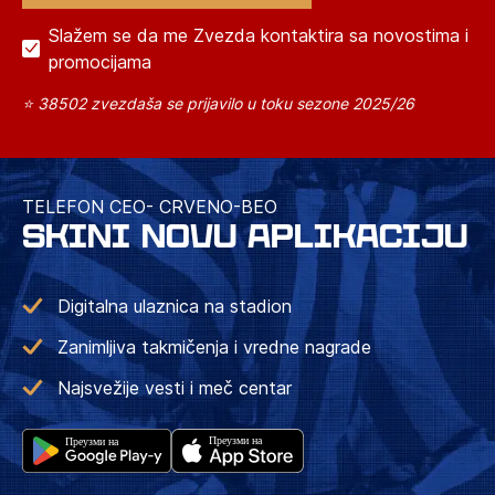
Slažem se da me Zvezda kontaktira sa novostima i
promocijama
⭐ 38502 zvezdaša se prijavilo u toku sezone 2025/26
TELEFON CEO- CRVENO-BEO
SKINI NOVU APLIKACIJU
Digitalna ulaznica na stadion
Zanimljiva takmičenja i vredne nagrade
Najsvežije vesti i meč centar