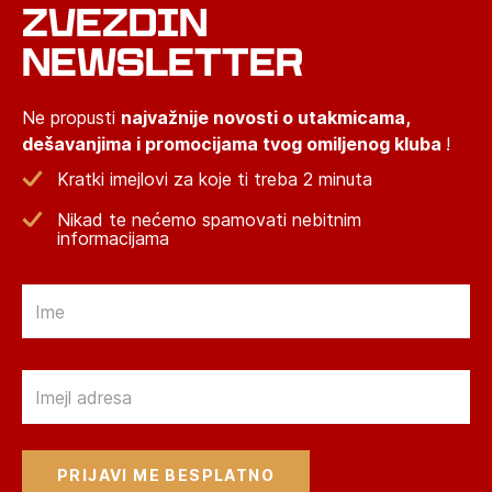
ZVEZDIN
NEWSLETTER
Ne propusti
najvažnije novosti o utakmicama,
dešavanjima i promocijama tvog omiljenog kluba
!
Kratki imejlovi za koje ti treba 2 minuta
Nikad te nećemo spamovati nebitnim
informacijama
Email
Email