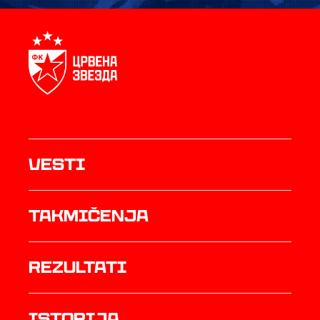
Vesti
Takmičenja
rezultati
istorija