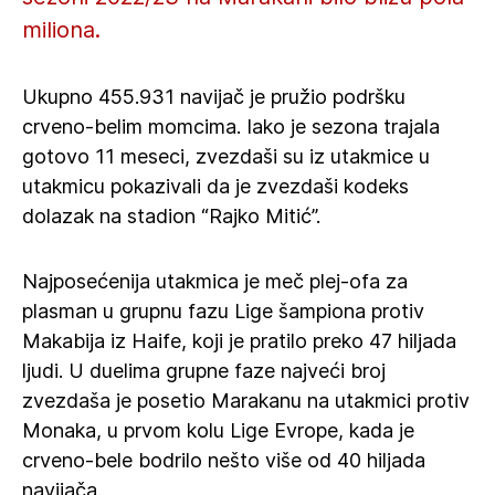
miliona.
Ukupno 455.931 navijač je pružio podršku
crveno-belim momcima. Iako je sezona trajala
gotovo 11 meseci, zvezdaši su iz utakmice u
utakmicu pokazivali da je zvezdaši kodeks
dolazak na stadion “Rajko Mitić”.
Najposećenija utakmica je meč plej-ofa za
plasman u grupnu fazu Lige šampiona protiv
Makabija iz Haife, koji je pratilo preko 47 hiljada
ljudi. U duelima grupne faze najveći broj
zvezdaša je posetio Marakanu na utakmici protiv
Monaka, u prvom kolu Lige Evrope, kada je
crveno-bele bodrilo nešto više od 40 hiljada
navijača.