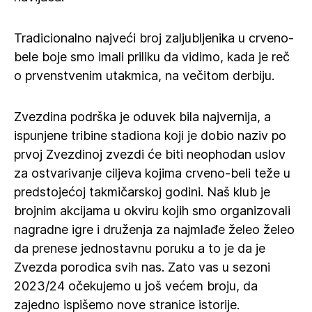
Tradicionalno najveći broj zaljubljenika u crveno-
bele boje smo imali priliku da vidimo, kada je reč
o prvenstvenim utakmica, na večitom derbiju.
Zvezdina podrška je oduvek bila najvernija, a
ispunjene tribine stadiona koji je dobio naziv po
prvoj Zvezdinoj zvezdi će biti neophodan uslov
za ostvarivanje ciljeva kojima crveno-beli teže u
predstojećoj takmičarskoj godini. Naš klub je
brojnim akcijama u okviru kojih smo organizovali
nagradne igre i druženja za najmlađe želeo želeo
da prenese jednostavnu poruku a to je da je
Zvezda porodica svih nas. Zato vas u sezoni
2023/24 očekujemo u još većem broju, da
zajedno ispišemo nove stranice istorije.