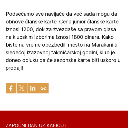
Podsećamo sve navijače da već sada mogu da
obnove članske karte. Cena junior članske karte
iznosi 1200, dok za zvezdaše sa pravom glasa
na klupskim izborima iznosi 1800 dinara. Kako
biste na vreme obezbedili mesto na Marakani u
sledećoj izazovnoj takmičarskoj godini, klub je
doneo odluku da će sezonske karte biti uskoro u
prodaji!
ZAPOČNI DAN UZ KAFICU I