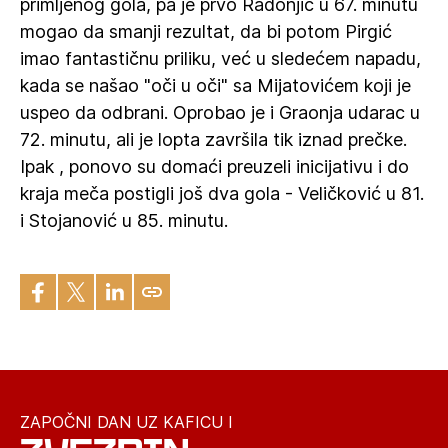
primljenog gola, pa je prvo Radonjić u 67. minutu
mogao da smanji rezultat, da bi potom Pirgić
imao fantastičnu priliku, već u sledećem napadu,
kada se našao "oči u oči" sa Mijatovićem koji je
uspeo da odbrani. Oprobao je i Graonja udarac u
72. minutu, ali je lopta završila tik iznad prečke.
Ipak , ponovo su domaći preuzeli inicijativu i do
kraja meča postigli još dva gola - Veličković u 81.
i Stojanović u 85. minutu.
ZAPOČNI DAN UZ KAFICU I