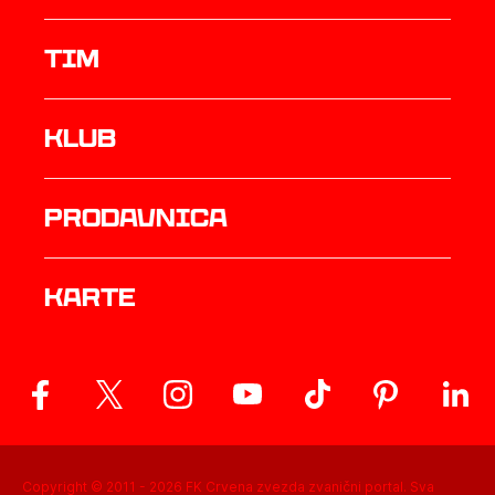
TIM
Klub
prodavnica
Karte
Copyright © 2011 -
2026
FK Crvena zvezda zvanični portal. Sva