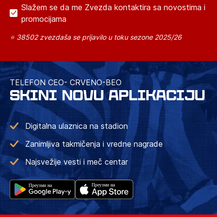
Slažem se da me Zvezda kontaktira sa novostima i
promocijama
⭐ 38502 zvezdaša se prijavilo u toku sezone 2025/26
TELEFON CEO- CRVENO-BEO
SKINI NOVU APLIKACIJU
Digitalna ulaznica na stadion
Zanimljiva takmičenja i vredne nagrade
Najsvežije vesti i meč centar