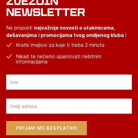
ZVEZDIN
NEWSLETTER
Ne propusti
najvažnije novosti o utakmicama,
dešavanjima i promocijama tvog omiljenog kluba
!
Kratki imejlovi za koje ti treba 2 minuta
Nikad te nećemo spamovati nebitnim
informacijama
Email
Email