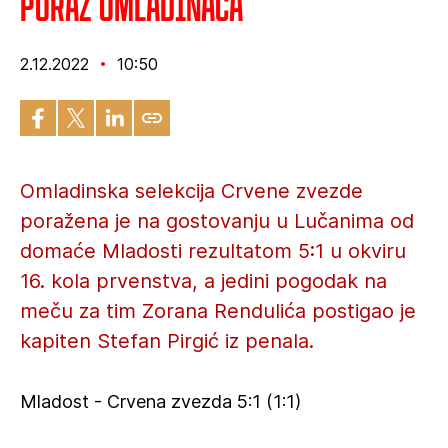
Poraz omladinaca
2.12.2022
10:50
Omladinska selekcija Crvene zvezde
poražena je na gostovanju u Lučanima od
domaće Mladosti rezultatom 5:1 u okviru
16. kola prvenstva, a jedini pogodak na
meču za tim Zorana Rendulića postigao je
kapiten Stefan Pirgić iz penala.
Mladost - Crvena zvezda 5:1 (1:1)