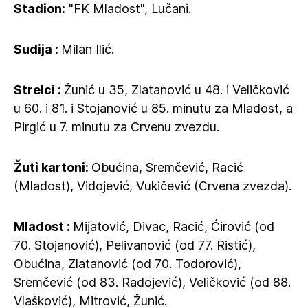
Stadion:
"FK Mladost", Lučani.
Sudija :
Milan Ilić.
Strelci :
Žunić u 35, Zlatanović u 48. i Veličković
u 60. i 81. i Stojanović u 85. minutu za Mladost, a
Pirgić u 7. minutu za Crvenu zvezdu.
Žuti kartoni:
Obućina, Sremčević, Racić
(Mladost), Vidojević, Vukičević (Crvena zvezda).
Mladost :
Mijatović, Divac, Racić, Ćirović (od
70. Stojanović), Pelivanović (od 77. Ristić),
Obućina, Zlatanović (od 70. Todorović),
Sremčević (od 83. Radojević), Veličković (od 88.
Vlašković), Mitrović, Žunić.