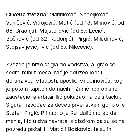
Crvena zvezda:
Marinković, Nedeljković,
Vukičević, Vidojević, Matić (od 13. Mimović, od
68. Graonja), Majstorović (od 57. Lečić),
Bošković (od 32. Radonjić), Pirgić, Miladinović,
Stojsavljević, Ivić (od 57. Nikčević).
Zvezda je brzo stigla do vođstva, a igrao se
sedmi minut meča. Ivić je oduzeo loptu
defanzivcu Mladosti, uposlio Miladinovića, kog
je potom kapiten domaćih - Žunić nepropisno
zaustavio, a arbitar Ilić pokazao na belu tačku.
Siguran izvođač za deveti prvenstveni gol bio je
Stefan Pirgić. Prinudno je Rendulić morao da
menja, i to u dva navrata, s obzirom da su se na
povredu požalili i Matić i Bošković, te su ih