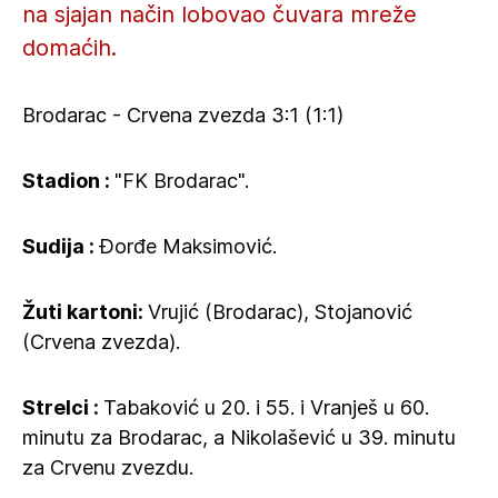
na sjajan način lobovao čuvara mreže
domaćih.
Brodarac - Crvena zvezda 3:1 (1:1)
Stadion :
"FK Brodarac".
Sudija :
Đorđe Maksimović.
Žuti kartoni:
Vrujić (Brodarac), Stojanović
(Crvena zvezda).
Strelci :
Tabaković u 20. i 55. i Vranješ u 60.
minutu za Brodarac, a Nikolašević u 39. minutu
za Crvenu zvezdu.