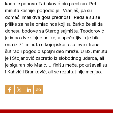
kada je ponovo Tabaković bio precizan. Pet
minuta kasnije, pogodio je i Vranješ, pa su
domaći imali dva gola prednosti. Ređale su se
prilike za naše omladince koji su žarko želeli da
donesu bodove sa Starog sajmišta. Teodorović
je imao dve sjajne prilike, a upečatljivija je bila
ona iz 71. minuta u kojoj iskosa sa leve strane
šutirao i pogodio spoljni deo mreže. U 82. minutu
je i Stojanović zapretio iz slobodnog udarca, ali
je siguran bio Marić. U finišu meča, pokušavali su
i Kahvić i Branković, ali se rezultat nije menjao.