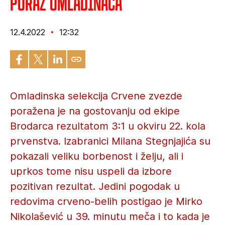
Poraz omladinaca
12.4.2022
12:32
Omladinska selekcija Crvene zvezde
poražena je na gostovanju od ekipe
Brodarca rezultatom 3:1 u okviru 22. kola
prvenstva. Izabranici Milana Stegnjajića su
pokazali veliku borbenost i želju, ali i
uprkos tome nisu uspeli da izbore
pozitivan rezultat. Jedini pogodak u
redovima crveno-belih postigao je Mirko
Nikolašević u 39. minutu meča i to kada je