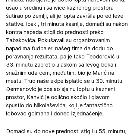
ušao u sredinu i sa ivice kaznenog prostora
šutirao po zemlji, ali je lopta završila pored leve
stative. Ipak , tri minuta kasnije, domaći su nakon
kontra napada stigli do prednosti preko
Tabakovića. Pokušavali su organizovanim
napadima fudbaleri našeg tima da dođu do
poravnanja rezultata, pa je tako Teodorović u
33. minutu zapretio ulaskom sa levog boka i
snažnim udarcem, međutim, bio je Marić na
mestu. Trud naše ekipe isplatio se u 39. minutu.
Đermanović je poslao sjajnu loptu u kazneni
prostor, Kahvić je odlično skočio i glavom
spustio do Nikolaševića, koji je fantastično
lobovao golmana i doneo izjednačenje.
Domaći su do nove prednosti stigli u 55. minutu,