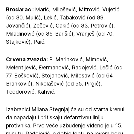
Brodarac :
Marić, Milošević, Mitrović, Vujetić
(od 80. Mulić), Lekić, Tabaković (od 89.
Jovančić), Zečević, Cakić (od 83. Petrović),
Miladinović (od 86. Barišić), Vranješ (od 70.
Stajković), Paić.
Crvena zvezda:
B. Marinković, Mimović,
Melentijević, Đermanović, Radojević, Lečić (od
77. Bošković), Stojanović, Milosavić (od 64.
Branković), Nikolašević (od 55. Pirgić),
Teodorović, Kahvić.
Izabranici Milana Stegnjajića su od starta krenuli
da napadaju i pritiskaju defanzivnu liniju
protivnika. Prvo veće uzbuđenje viđeno je u 15.
minutu. Radojević je dobio loptu na levom boku,