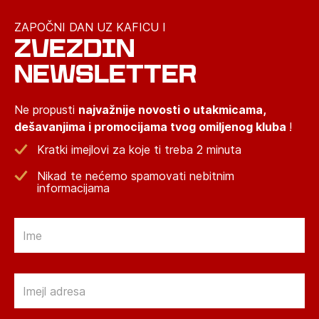
ZAPOČNI DAN UZ KAFICU I
ZVEZDIN
NEWSLETTER
Ne propusti
najvažnije novosti o utakmicama,
dešavanjima i promocijama tvog omiljenog kluba
!
Kratki imejlovi za koje ti treba 2 minuta
Nikad te nećemo spamovati nebitnim
informacijama
Email
Email