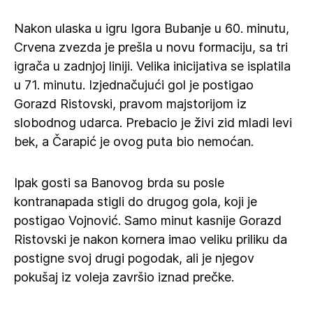
Nakon ulaska u igru Igora Bubanje u 60. minutu,
Crvena zvezda je prešla u novu formaciju, sa tri
igrača u zadnjoj liniji. Velika inicijativa se isplatila
u 71. minutu. Izjednačujući gol je postigao
Gorazd Ristovski, pravom majstorijom iz
slobodnog udarca. Prebacio je živi zid mladi levi
bek, a Čarapić je ovog puta bio nemoćan.
Ipak gosti sa Banovog brda su posle
kontranapada stigli do drugog gola, koji je
postigao Vojnović. Samo minut kasnije Gorazd
Ristovski je nakon kornera imao veliku priliku da
postigne svoj drugi pogodak, ali je njegov
pokušaj iz voleja završio iznad prečke.