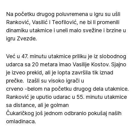
Na početku drugog poluvremena u igru su ušli
Ranković, Vasilić i Teofilović, ne bi li promenili
dinamiku utakmice i uneli malo svežine i brzine u
igru Zvezde.
Već u 47. minutu utakmice priliku je iz slobodnog
udarca sa 20 metara imao Vasilije Kostov. Sjajno
je izveo prekid, ali je lopta završila tik iznad
prečke. Izašli su visoko igrači u
crveno -belom na početku drugog dela utakmice.
Ranković je uputio udarac u 55. minutu utakmice
sa distance, ali je golman
Čukaričkog još jednom odbranio pokušaj naših
omladinaca.