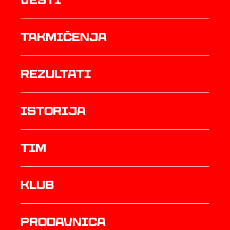
Vesti
Takmičenja
rezultati
istorija
TIM
Klub
prodavnica