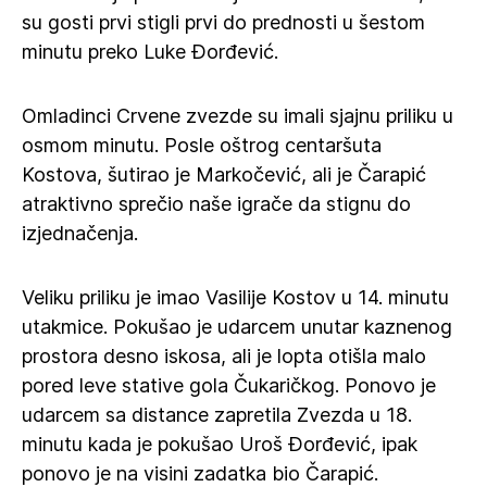
su gosti prvi stigli prvi do prednosti u šestom
minutu preko Luke Đorđević.
Omladinci Crvene zvezde su imali sjajnu priliku u
osmom minutu. Posle oštrog centaršuta
Kostova, šutirao je Markočević, ali je Čarapić
atraktivno sprečio naše igrače da stignu do
izjednačenja.
Veliku priliku je imao Vasilije Kostov u 14. minutu
utakmice. Pokušao je udarcem unutar kaznenog
prostora desno iskosa, ali je lopta otišla malo
pored leve stative gola Čukaričkog. Ponovo je
udarcem sa distance zapretila Zvezda u 18.
minutu kada je pokušao Uroš Đorđević, ipak
ponovo je na visini zadatka bio Čarapić.