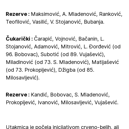
Rezerve :
Maksimović, A. Mladenović, Ranković,
Teofilović, Vasilić, V. Stojanović, Bubanja.
Čukarički :
Čarapić, Vojnović, Bačanin, L.
Stojanović, Adamović, Mitrović, L. Đorđević (od
96. Bobovac), Subotić (od 89. Vujašević),
Miladinović (od 73. S. Mladenović), Matijašević
(od 73. Prokopijević), Džigba (od 85.
Milosavljević).
Rezerve :
Kandić, Bobovac, S. Mladenović,
Prokopijević, Ivanović, Milosavljević, Vujašević.
Utakmica je počela inicijativom crveno-belih, ali