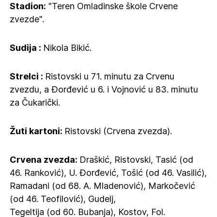
Stadion:
"Teren Omladinske škole Crvene
zvezde".
Sudija :
Nikola Bikić.
Strelci :
Ristovski u 71. minutu za Crvenu
zvezdu, a Đorđević u 6. i Vojnović u 83. minutu
za Čukarički.
Žuti kartoni:
Ristovski (Crvena zvezda).
Crvena zvezda:
Draškić, Ristovski, Tasić (od
46. Ranković), U. Đorđević, Tošić (od 46. Vasilić),
Ramadani (od 68. A. Mladenović), Markočević
(od 46. Teofilović), Gudelj,
Tegeltija (od 60. Bubanja), Kostov, Fol.