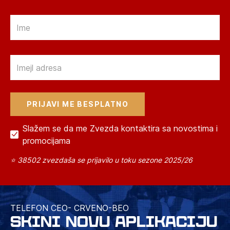
Email
Email
Slažem se da me Zvezda kontaktira sa novostima i
promocijama
⭐ 38502 zvezdaša se prijavilo u toku sezone 2025/26
TELEFON CEO- CRVENO-BEO
SKINI NOVU APLIKACIJU