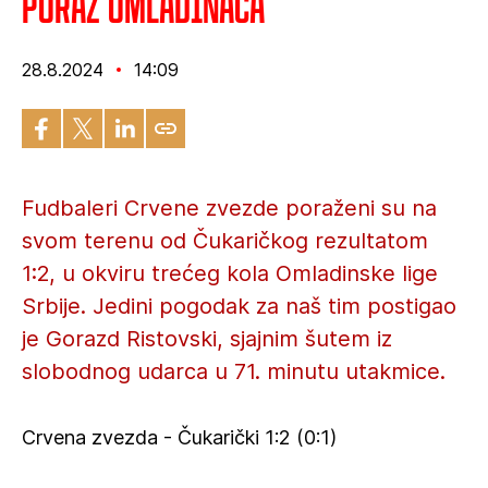
Poraz omladinaca
28.8.2024
14:09
Fudbaleri Crvene zvezde poraženi su na
svom terenu od Čukaričkog rezultatom
1:2, u okviru trećeg kola Omladinske lige
Srbije. Jedini pogodak za naš tim postigao
je Gorazd Ristovski, sjajnim šutem iz
slobodnog udarca u 71. minutu utakmice.
Crvena zvezda - Čukarički 1:2 (0:1)