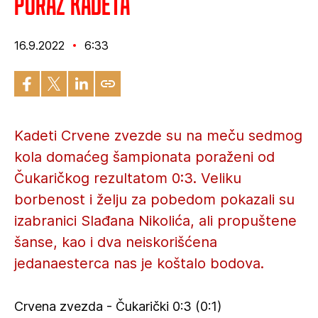
Poraz kadeta
16.9.2022
6:33
Kadeti Crvene zvezde su na meču sedmog
kola domaćeg šampionata poraženi od
Čukaričkog rezultatom 0:3. Veliku
borbenost i želju za pobedom pokazali su
izabranici Slađana Nikolića, ali propuštene
šanse, kao i dva neiskorišćena
jedanaesterca nas je koštalo bodova.
Crvena zvezda - Čukarički 0:3 (0:1)