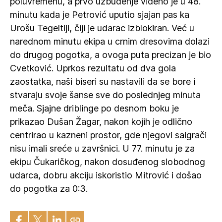
poluvremenu, a prvo uzbuđenje viđeno je u 48.
minutu kada je Petrović uputio sjajan pas ka
Urošu Tegeltiji, čiji je udarac izblokiran. Već u
narednom minutu ekipa u crnim dresovima dolazi
do drugog pogotka, a ovoga puta precizan je bio
Cvetković. Uprkos rezultatu od dva gola
zaostatka, naši biseri su nastavili da se bore i
stvaraju svoje šanse sve do poslednjeg minuta
meča. Sjajne driblinge po desnom boku je
prikazao Dušan Žagar, nakon kojih je odlično
centrirao u kazneni prostor, gde njegovi saigrači
nisu imali sreće u završnici. U 77. minutu je za
ekipu Čukaričkog, nakon dosuđenog slobodnog
udarca, dobru akciju iskoristio Mitrović i došao
do pogotka za 0:3.