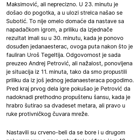
Maksimović, ali neprecizno. U 23. minutu je
došao do pogotka, a u ulozi strelca našao se
Subotić. To nije omelo domaće da nastave sa
napadačkom igrom, a priliku da izjednače
rezultat imali su u 30. minutu, kada je ponovo
dosuđen jedanaesterac, ovoga puta nakon što je
fauliran Uroš Tegeltija. Odgovornost je sada
preuzeo Andrej Petrović, ali nažalost, ponovljena
je situacija iz 11. minuta, tako da smo propustili
priliku da iz još jednog jedanaesteraca pogodimo.
Pred kraj prvog dela igre pokušao je Petrović da
nadoknadi prethodno propuštenu šansu, kada je
hrabro šutirao sa dvadeset metara, ali pravo u
ruke protivničkog čuvara mreže.
Nastavili su crveno-beli da se bore i u drugom