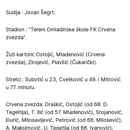
Sudija : Jovan Šegrt.
Stadion : “Tereni Omladinske škole FK Crvena
zvezda”.
Žuti kartoni: Ostojić, Mladenović (Crvena
zvezda), Zirojević, Plavšić (Čukarički).
Strelci : Subotić u 23, Cvetković u 49. i Mitrović
u 77. minutu.
Crvena zvezda: Draškić, Ostojić (od 68. D.
Tegeltija), T. Ilić (od 57. Mladenović), Stojanović,
Đurić, Milosavljević, Petrović (od 68. Milošević),
A. Maksimović, U. Tegetija (od 68. Ivanović),