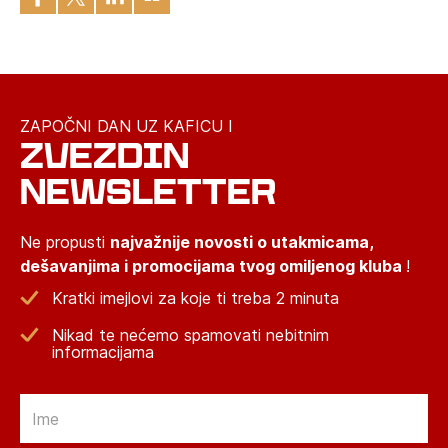
ZAPOČNI DAN UZ KAFICU I
ZVEZDIN
NEWSLETTER
Ne propusti
najvažnije novosti o utakmicama,
dešavanjima i promocijama tvog omiljenog kluba
!
Kratki imejlovi za koje ti treba 2 minuta
Nikad te nećemo spamovati nebitnim
informacijama
Email