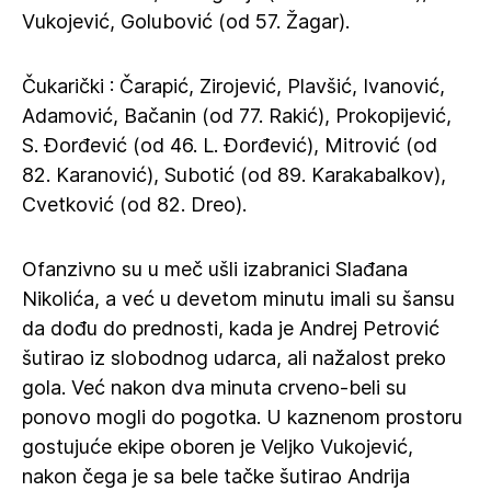
Vukojević, Golubović (od 57. Žagar).
Čukarički : Čarapić, Zirojević, Plavšić, Ivanović,
Adamović, Bačanin (od 77. Rakić), Prokopijević,
S. Đorđević (od 46. L. Đorđević), Mitrović (od
82. Karanović), Subotić (od 89. Karakabalkov),
Cvetković (od 82. Dreo).
Ofanzivno su u meč ušli izabranici Slađana
Nikolića, a već u devetom minutu imali su šansu
da dođu do prednosti, kada je Andrej Petrović
šutirao iz slobodnog udarca, ali nažalost preko
gola. Već nakon dva minuta crveno-beli su
ponovo mogli do pogotka. U kaznenom prostoru
gostujuće ekipe oboren je Veljko Vukojević,
nakon čega je sa bele tačke šutirao Andrija