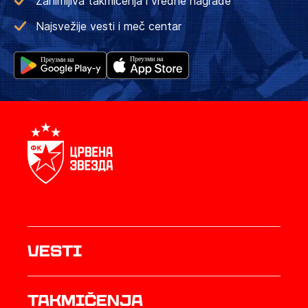
Zanimljiva takmičenja i vredne nagrade
Najsvežije vesti i meč centar
Vesti
Takmičenja