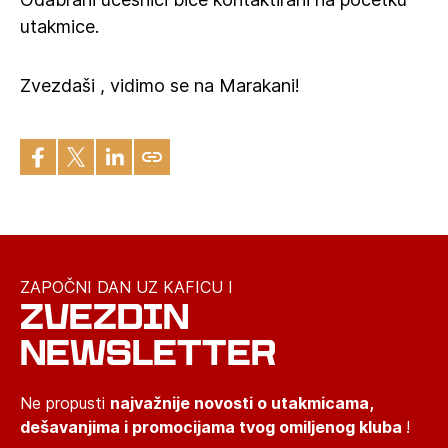
utakmice.
Zvezdaši , vidimo se na Marakani!
ZAPOČNI DAN UZ KAFICU I
ZVEZDIN
NEWSLETTER
Ne propusti
najvažnije novosti o utakmicama,
dešavanjima i promocijama tvog omiljenog kluba
!