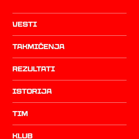
Vesti
Takmičenja
rezultati
istorija
TIM
Klub