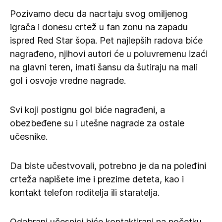
Pozivamo decu da nacrtaju svog omiljenog
igrača i donesu crtež u fan zonu na zapadu
ispred Red Star šopa. Pet najlepših radova biće
nagrađeno, njihovi autori će u poluvremenu izaći
na glavni teren, imati šansu da šutiraju na mali
gol i osvoje vredne nagrade.
Svi koji postignu gol biće nagrađeni, a
obezbeđene su i utešne nagrade za ostale
učesnike.
Da biste učestvovali, potrebno je da na poleđini
crteža napišete ime i prezime deteta, kao i
kontakt telefon roditelja ili staratelja.
Odabrani učesnici biće kontaktirani na početku