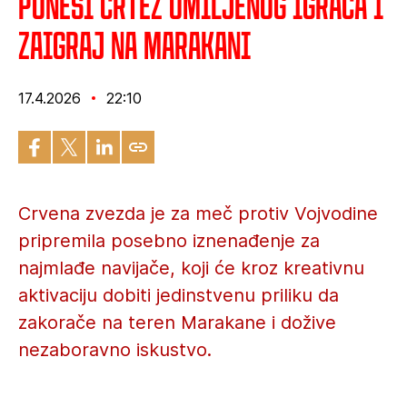
Ponesi crtež omiljenog igrača i
zaigraj na Marakani
17.4.2026
22:10
Crvena zvezda je za meč protiv Vojvodine
pripremila posebno iznenađenje za
najmlađe navijače, koji će kroz kreativnu
aktivaciju dobiti jedinstvenu priliku da
zakorače na teren Marakane i dožive
nezaboravno iskustvo.