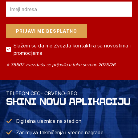
Email
Slažem se da me Zvezda kontaktira sa novostima i
promocijama
⭐ 38502 zvezdaša se prijavilo u toku sezone 2025/26
TELEFON CEO- CRVENO-BEO
SKINI NOVU APLIKACIJU
Digitalna ulaznica na stadion
Zanimljiva takmičenja i vredne nagrade