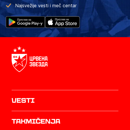
Najsvežije vesti i meč centar
Vesti
Takmičenja