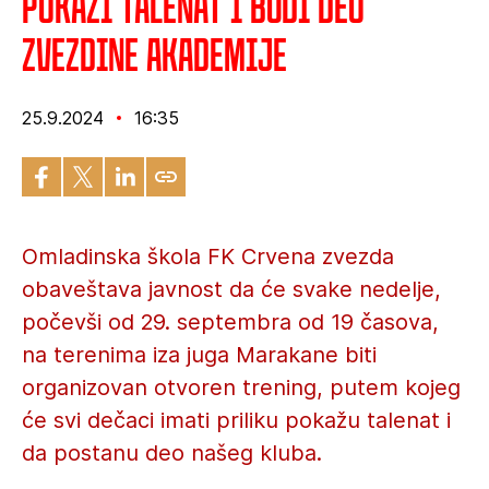
Pokaži talenat i budi deo
Zvezdine akademije
25.9.2024
16:35
Omladinska škola FK Crvena zvezda
obaveštava javnost da će svake nedelje,
počevši od 29. septembra od 19 časova,
na terenima iza juga Marakane biti
organizovan otvoren trening, putem kojeg
će svi dečaci imati priliku pokažu talenat i
da postanu deo našeg kluba.