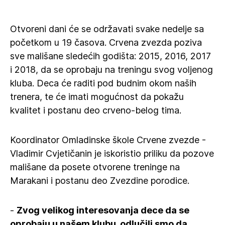
Otvoreni dani će se održavati svake nedelje sa
početkom u 19 časova. Crvena zvezda poziva
sve mališane sledećih godišta: 2015, 2016, 2017
i 2018, da se oprobaju na treningu svog voljenog
kluba. Deca će raditi pod budnim okom naših
trenera, te će imati mogućnost da pokažu
kvalitet i postanu deo crveno-belog tima.
Koordinator Omladinske škole Crvene zvezde -
Vladimir Cvjetičanin je iskoristio priliku da pozove
mališane da posete otvorene treninge na
Marakani i postanu deo Zvezdine porodice.
-
Zvog velikog interesovanja dece da se
oprobaju u našem klubu, odlučili smo da