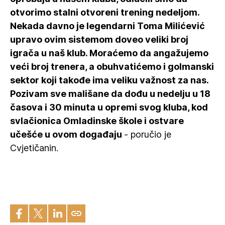
otvorimo stalni otvoreni trening nedeljom.
Nekada davno je legendarni Toma Milićević
upravo ovim sistemom doveo veliki broj
igrača u naš klub. Moraćemo da angažujemo
veći broj trenera, a obuhvatićemo i golmanski
sektor koji takođe ima veliku važnost za nas.
Pozivam sve mališane da dođu u nedelju u 18
časova i 30 minuta u opremi svog kluba, kod
svlačionica Omladinske škole i ostvare
učešće u ovom događaju
- poručio je
Cvjetičanin.