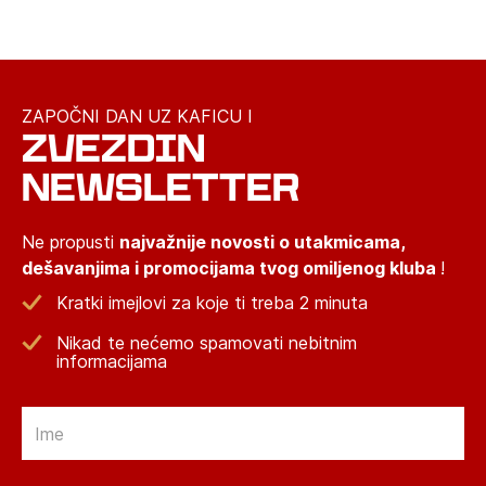
ZAPOČNI DAN UZ KAFICU I
ZVEZDIN
NEWSLETTER
Ne propusti
najvažnije novosti o utakmicama,
dešavanjima i promocijama tvog omiljenog kluba
!
Kratki imejlovi za koje ti treba 2 minuta
Nikad te nećemo spamovati nebitnim
informacijama
Email