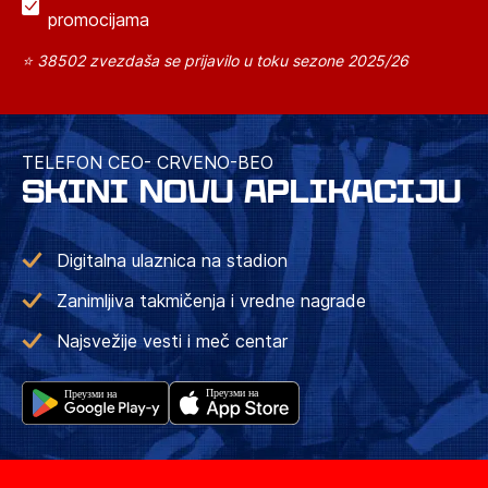
promocijama
⭐ 38502 zvezdaša se prijavilo u toku sezone 2025/26
TELEFON CEO- CRVENO-BEO
SKINI NOVU APLIKACIJU
Digitalna ulaznica na stadion
Zanimljiva takmičenja i vredne nagrade
Najsvežije vesti i meč centar