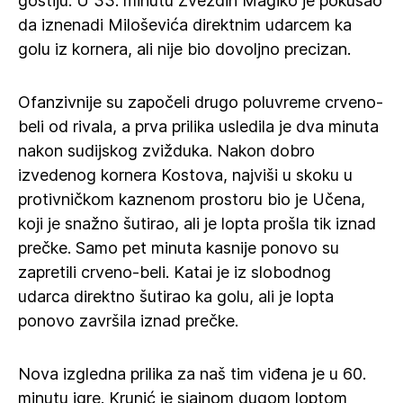
gostiju. U 33. minutu Zvezdin Magiko je pokušao
da iznenadi Miloševića direktnim udarcem ka
golu iz kornera, ali nije bio dovoljno precizan.
Ofanzivnije su započeli drugo poluvreme crveno-
beli od rivala, a prva prilika usledila je dva minuta
nakon sudijskog zvižduka. Nakon dobro
izvedenog kornera Kostova, najviši u skoku u
protivničkom kaznenom prostoru bio je Učena,
koji je snažno šutirao, ali je lopta prošla tik iznad
prečke. Samo pet minuta kasnije ponovo su
zapretili crveno-beli. Katai je iz slobodnog
udarca direktno šutirao ka golu, ali je lopta
ponovo završila iznad prečke.
Nova izgledna prilika za naš tim viđena je u 60.
minutu igre. Krunić je sjajnom dugom loptom