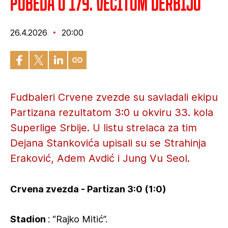
Pobeda u 179. večitom derbiju
26.4.2026
20:00
Fudbaleri Crvene zvezde su savladali ekipu
Partizana rezultatom 3:0 u okviru 33. kola
Superlige Srbije. U listu strelaca za tim
Dejana Stankovića upisali su se Strahinja
Eraković, Adem Avdić i Jung Vu Seol.
Crvena zvezda - Partizan 3:0 (1:0)
Stadion
: “Rajko Mitić”.