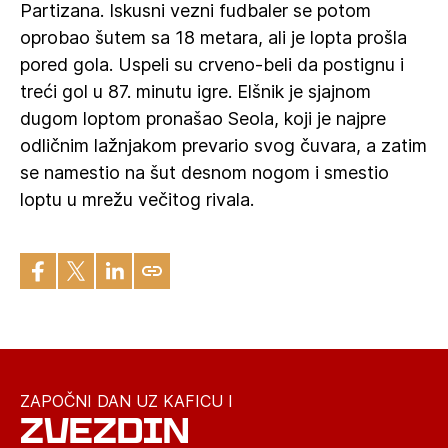
Partizana. Iskusni vezni fudbaler se potom
oprobao šutem sa 18 metara, ali je lopta prošla
pored gola. Uspeli su crveno-beli da postignu i
treći gol u 87. minutu igre. Elšnik je sjajnom
dugom loptom pronašao Seola, koji je najpre
odličnim lažnjakom prevario svog čuvara, a zatim
se namestio na šut desnom nogom i smestio
loptu u mrežu večitog rivala.
ZAPOČNI DAN UZ KAFICU I
ZVEZDIN