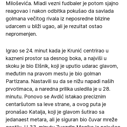
Miloševića. Mladi vezni fudbaler je potom sjajno
reagovao i nakon odbitka pokušao da savlada
golmana večitog rivala iz neposredne blizine
udarcem u bliži ugao, ali je rezultat ostao
nepromenjen.
Igrao se 24. minut kada je Krunić centrirao u
kazneni prostor sa desnog boka, a najviši u
skoku je bio Elšnik, koji je uputio udarac glavom,
međutim na pravom mestu je bio golman
Partizana. Nastavili su da se nižu napadi naših
prvotimaca, a naredna prilika usledila je u 28.
minutu. Ponovo se Avdić istakao preciznim
centaršutom sa leve strane, a ovog puta je
pronašao Kataija, koji je glavom šutirao sa
jedanaest metara, ali je siguran bio čuvar mreže