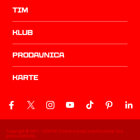
TIM
Klub
prodavnica
Karte
Copyright © 2011 -
2026
FK Crvena zvezda zvanični portal. Sva
prava zadržana.