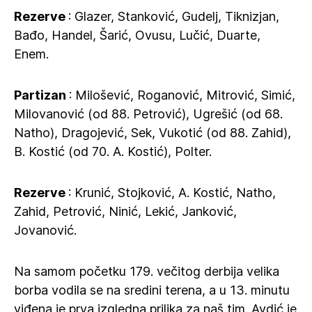
Rezerve
: Glazer, Stanković, Gudelj, Tiknizjan,
Bađo, Handel, Šarić, Ovusu, Lučić, Duarte,
Enem.
Partizan
: Milošević, Roganović, Mitrović, Simić,
Milovanović (od 88. Petrović), Ugrešić (od 68.
Natho), Dragojević, Sek, Vukotić (od 88. Zahid),
B. Kostić (od 70. A. Kostić), Polter.
Rezerve
: Krunić, Stojković, A. Kostić, Natho,
Zahid, Petrović, Ninić, Lekić, Janković,
Jovanović.
Na samom početku 179. večitog derbija velika
borba vodila se na sredini terena, a u 13. minutu
viđena je prva izgledna prilika za naš tim. Avdić je