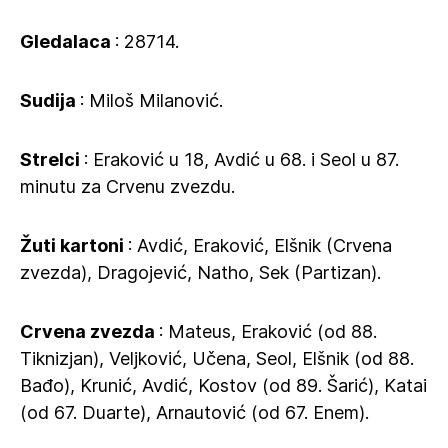
Gledalaca
: 28714.
Sudija
: Miloš Milanović.
Strelci
: Eraković u 18, Avdić u 68. i Seol u 87.
minutu za Crvenu zvezdu.
Žuti
kartoni
: Avdić, Eraković, Elšnik (Crvena
zvezda), Dragojević, Natho, Sek (Partizan).
Crvena
zvezda
: Mateus, Eraković (od 88.
Tiknizjan), Veljković, Učena, Seol, Elšnik (od 88.
Bađo), Krunić, Avdić, Kostov (od 89. Šarić), Katai
(od 67. Duarte), Arnautović (od 67. Enem).