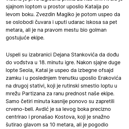
sjajnom loptom u prostor uposlio Kataija po
levom boku. Zvezdin Magiko je potom uspeo da
se oslobodi čuvara i uputi udarac iskosa sa pet
metara, ali je na pravom mestu bio golman
gostujuće ekipe.
Uspeli su izabranici Dejana Stankovića da dođu
do vođstva u 18. minutu igre. Nakon sjajne duge
lopte Seola, Katai je uspeo da izbegne ofsajd
zamku i u poslednjem trenutku uposlio Erakovića
na drugoj stativi, koji je rutinski smestio loptu u
mrežu Partizana za ranu prednost naše ekipe.
Samo četiri minuta kasnije ponovo su zapretili
crveno-beli. Avdić je sa levog boka precizno
centrirao i pronašao Kostova, koji je snažno
šutirao glavom sa 10 metara, ali je pogodio