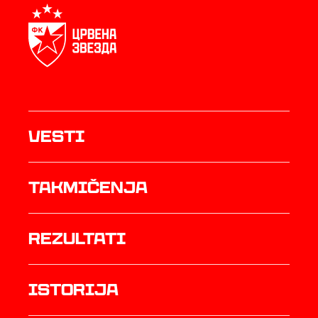
Vesti
Takmičenja
rezultati
istorija