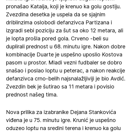
pronašao Kataija, koji je krenuo ka golu gostiju.
Zvezdina desetka je uspela da se sjajnim
driblinzima oslobodi defanzivca Partizana i
izgradi sebi poziciju za šut sa oko 12 metara, ali
je lopta prošla pored gola. Crveno -beli su
duplirali prednost u 68. minutu igre. Nakon dobre
kombinacije Duarte je uspešno uposlio Kostova
pasom u prostor. Mladi vezni fudbaler se dobro
snašao i poslao loptu u peterac, a nakon reakcije
defanzivca crno-belih najsnalažljiviji je bio Avdić.
Zvezdin bek je šutirao sa 11 metara i povisio
prednost našeg tima.
Nova prilika za izabranike Dejana Stankovića
viđena je u 75. minutu igre. Krunić je uspešno
oduzeo loptu na sredini terena i krenuo ka golu