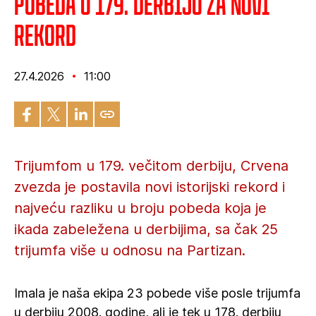
Pobeda u 179. derbiju za novi
rekord
27.4.2026
11:00
Trijumfom u 179. večitom derbiju, Crvena
zvezda je postavila novi istorijski rekord i
najveću razliku u broju pobeda koja je
ikada zabeležena u derbijima, sa čak 25
trijumfa više u odnosu na Partizan.
Imala je naša ekipa 23 pobede više posle trijumfa
u derbiju 2008. godine, ali je tek u 178. derbiju