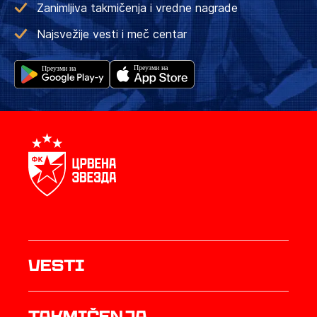
Zanimljiva takmičenja i vredne nagrade
Najsvežije vesti i meč centar
Vesti
Takmičenja