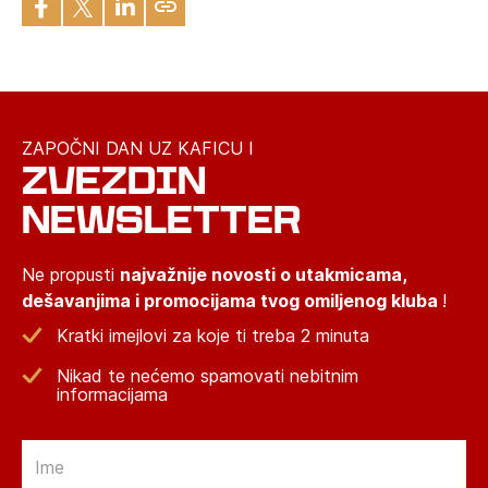
ZAPOČNI DAN UZ KAFICU I
ZVEZDIN
NEWSLETTER
Ne propusti
najvažnije novosti o utakmicama,
dešavanjima i promocijama tvog omiljenog kluba
!
Kratki imejlovi za koje ti treba 2 minuta
Nikad te nećemo spamovati nebitnim
informacijama
Email