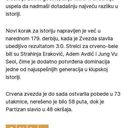
uspela da nadmaši dotadašnju najveću razliku u
istoriji.
Novi korak za istoriju napravljen je već u
narednom 179. derbiju, kada je Zvezda slavila
ubedljivo rezultatom 3:0. Strelci za crveno-bele
bili su Strahinja Eraković, Adem Avdić i Jung Vu
Seol, čime je dodatno potvrđena dominacija
jedne od najuspešnijih generacija u klupskoj
istoriji.
Crvena zvezda je do sada ostvarila pobede u 73
utakmice, nerešeno je bilo 58 puta, dok je
Partizan slavio u 48 okršaja.