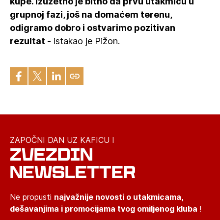
kupe. Izuzetno je bitno da prvu utakmicu u
grupnoj fazi, još na domaćem terenu,
odigramo dobro i ostvarimo pozitivan
rezultat
- istakao je Pižon.
ZAPOČNI DAN UZ KAFICU I
ZVEZDIN
NEWSLETTER
Ne propusti
najvažnije novosti o utakmicama,
dešavanjima i promocijama tvog omiljenog kluba
!