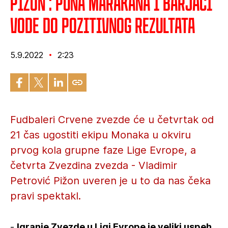
Pižon : Puna Marakana i barjaci
vode do pozitivnog rezultata
5.9.2022
2:23
Fudbaleri Crvene zvezde će u četvrtak od
21 čas ugostiti ekipu Monaka u okviru
prvog kola grupne faze Lige Evrope, a
četvrta Zvezdina zvezda - Vladimir
Petrović Pižon uveren je u to da nas čeka
pravi spektakl.
-
Igranje Zvezde u Ligi Evrope je veliki uspeh