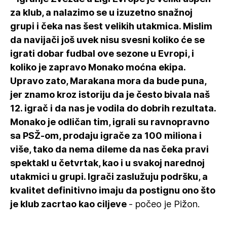
za klub, a nalazimo se u izuzetno snažnoj
grupi i čeka nas šest velikih utakmica. Mislim
da navijači još uvek nisu svesni koliko će se
igrati dobar fudbal ove sezone u Evropi, i
koliko je zapravo Monako moćna ekipa.
Upravo zato, Marakana mora da bude puna,
jer znamo kroz istoriju da je često bivala naš
12. igrač i da nas je vodila do dobrih rezultata.
Monako je odličan tim, igrali su ravnopravno
sa PSŽ-om, prodaju igrače za 100 miliona i
više, tako da nema dileme da nas čeka pravi
spektakl u četvrtak, kao i u svakoj narednoj
utakmici u grupi. Igrači zaslužuju podršku, a
kvalitet definitivno imaju da postignu ono što
je klub zacrtao kao ciljeve
- počeo je Pižon.