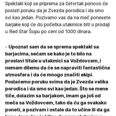
Spektakl koji se priprema za četvrtak ponovo će
poslati poruku da je Zvezda porodica i da smo
svi kao jedan. Pozivamo vas da na meč ponesete
barjake koji će do početka utakmice biti u prodaji
u Red Star Šopu po ceni od 1000 dinara.
-
Upoznat sam da se sprema spektakl sa
barjacima, sećam se kako je to bilo na
proslavi titule u utakmici sa Voždovcem, i
nemam dilemu da će se napraviti fantastična
atmosfera i da će mnogo značiti ekipi.
Poslaćemo poruku svima da je Zvezda velika
porodica i da smo svi kao jedan. Što se mene
tiče, dolazim sa barjakom, imam ga još od
meča sa Voždovcem, tako da ću ga svakako
poneti, a pozivam i ostale da to učine ili da ga