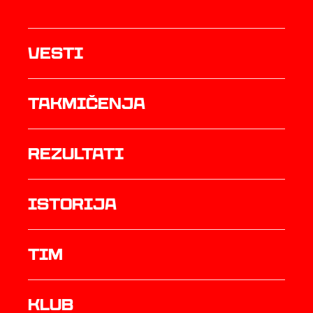
Vesti
Takmičenja
rezultati
istorija
TIM
Klub