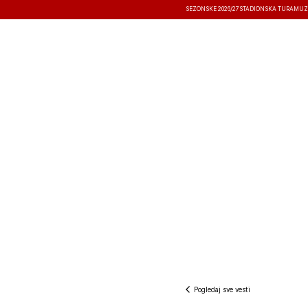
SEZONSKE 2026/27
STADIONSKA TURA
MUZ
VESTI
TAKMIČENJA
REZULTATI
Pogledaj sve vesti