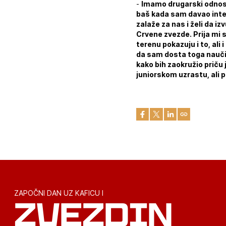
-
Imamo drugarski odnos, 
baš kada sam davao inter
zalaže za nas i želi da 
Crvene zvezde. Prija mi 
terenu pokazuju i to, ali
da sam dosta toga naučio
kako bih zaokružio priču
juniorskom uzrastu, ali p
ZAPOČNI DAN UZ KAFICU I
ZVEZDIN