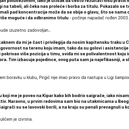
n polusezonom, iako je utisak da često rezultati nisu pratili na
 na tabeli, ali čeka nas proleće i borba za titulu. Pokazalo se t
mali pad koncentracije može da se obije o glavu, što se nama 
više moguće i da odbranimo titulu
- počinje napadač rođen 2003.
ude izuzetno zadovoljan...
knem da mi je čast i privilegija da nosim kapitensku traku u C
odgovornost na terenu koju imam, tako da su golovi i asistencij
 pokrivao više pozicija u timu, sviđa mi se polivalentnost koju 
ra. Tim izbacuje pojedince, ovog puta sam ja najefikasniji, a s
em boravku u klubu, Pirgić nije imao pravo da nastupa u Ligi šampion
 koji me je poveo na Kipar kako bih bodrio saigrače, iako nisa
ektiv. Naravno, u prvim redovima sam bio na utakmicama u Beog
aigrači su se lavovski borili, a na kraju su penali prevagnuli u 
lićem je izvrsna.