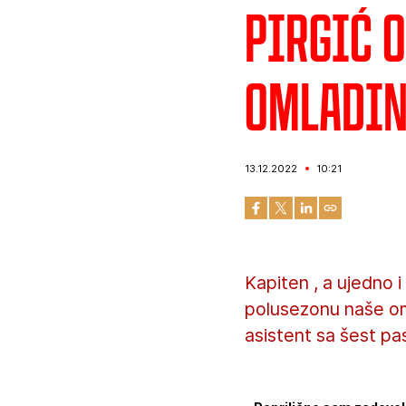
Pirgić 
omladi
13.12.2022
10:21
Kapiten , a ujedno i
polusezonu naše omla
asistent sa šest pa