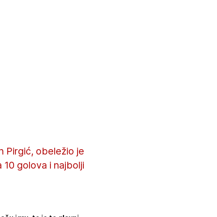
n Pirgić, obeležio je
10 golova i najbolji