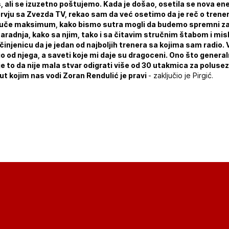
ali se izuzetno poštujemo. Kada je došao, osetila se nova ener
vju sa Zvezda TV, rekao sam da već osetimo da je reč o treneru
izvuče maksimum, kako bismo sutra mogli da budemo spremni za 
saradnja, kako sa njim, tako i sa čitavim stručnim štabom i mis
 i činjenicu da je jedan od najboljih trenera sa kojima sam radi
 od njega, a saveti koje mi daje su dragoceni. Ono što genera
 je to da nije mala stvar odigrati više od 30 utakmica za polus
ut kojim nas vodi Zoran Rendulić je pravi
- zaključio je Pirgić.