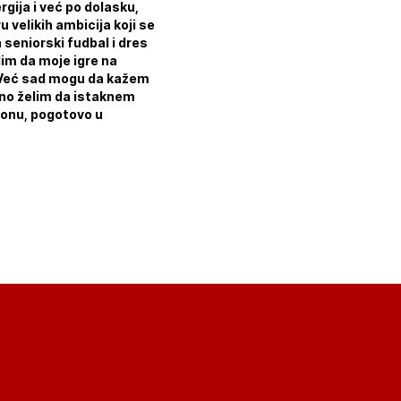
gija i već po dolasku,
 velikih ambicija koji se
seniorski fudbal i dres
lim da moje igre na
o. Već sad mogu da kažem
lno želim da istaknem
ezonu, pogotovo u