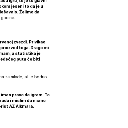
šu igru, te je to glavni
okom jeseni to da je u
dešavalo. Želimo da
 godine.
rvenoj zvezdi. Privikao
e proizvod toga. Drago mi
imam, a statistika je
ledećeg puta će biti
a za mlade, ali je bodrio
m imao pravo da igram. To
radu i mislim da nismo
korist AZ Alkmara.