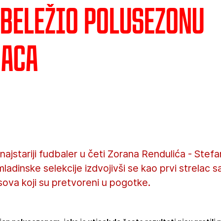
obeležio polusezonu
naca
 najstariji fudbaler u četi Zorana Rendulića - Stefa
dinske selekcije izdvojivši se kao prvi strelac sa 
sova koji su pretvoreni u pogotke.