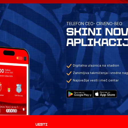
TELEFON CEO- CRVENO-BEO
SKINI NO
APLIKACI
Digitalna ulaznica na stadion
Zanimljiva takmičenja i vredne na
Najsvežije vesti i meč centar
Vesti