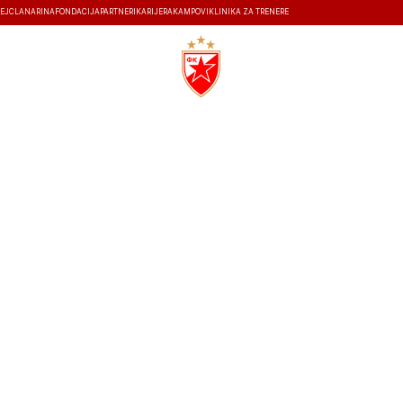
EJ
ČLANARINA
FONDACIJA
PARTNERI
KARIJERA
KAMPOVI
KLINIKA ZA TRENERE
ISTORIJA