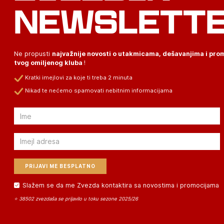
NEWSLETT
Ne propusti
najvažnije novosti o utakmicama, dešavanjima i pr
tvog omiljenog kluba
!
Kratki imejlovi za koje ti treba 2 minuta
Nikad te nećemo spamovati nebitnim informacijama
Email
Email
Slažem se da me Zvezda kontaktira sa novostima i promocijama
⭐ 38502 zvezdaša se prijavilo u toku sezone 2025/26