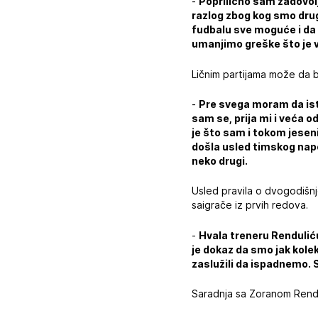
-
Poprilično sam zadovolja
razlog zbog kog smo drugi
fudbalu sve moguće i da 
umanjimo greške što je 
Ličnim partijama može da b
-
Pre svega moram da ista
sam se, prija mi i veća 
je što sam i tokom jeseni
došla usled timskog napo
neko drugi.
Usled pravila o dvogodišnj
saigrače iz prvih redova.
-
Hvala treneru Renduliću
je dokaz da smo jak kol
zaslužili da ispadnemo. S
Saradnja sa Zoranom Rendu