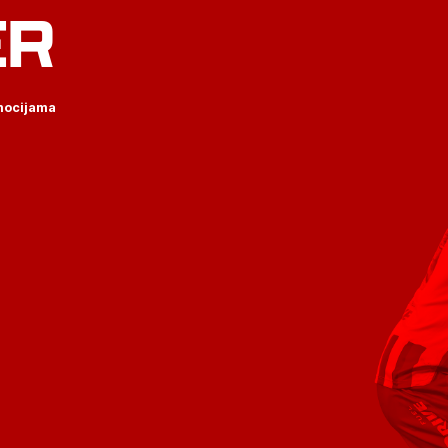
ER
omocijama