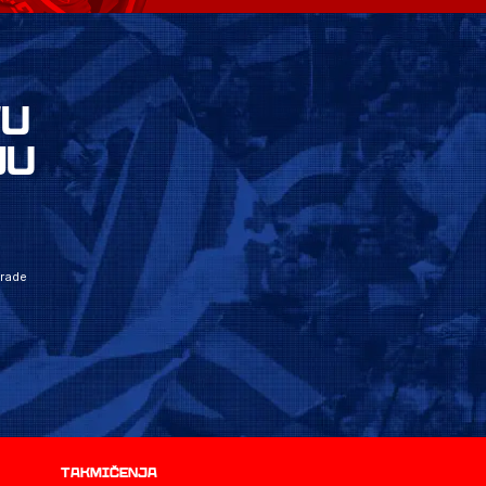
VU
JU
grade
Takmičenja