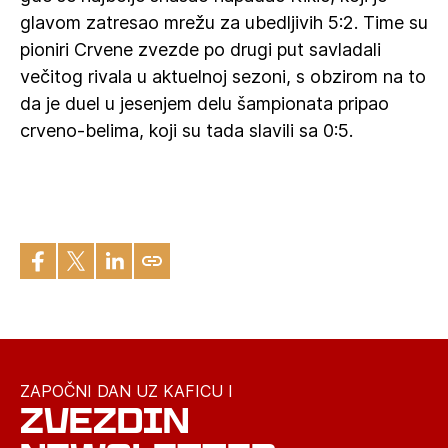
glavom zatresao mrežu za ubedljivih 5:2. Time su
pioniri Crvene zvezde po drugi put savladali
večitog rivala u aktuelnoj sezoni, s obzirom na to
da je duel u jesenjem delu šampionata pripao
crveno-belima, koji su tada slavili sa 0:5.
ZAPOČNI DAN UZ KAFICU I
ZVEZDIN