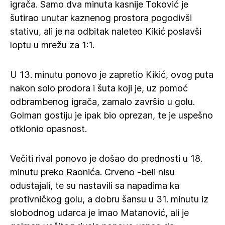
igrača. Samo dva minuta kasnije Toković je
šutirao unutar kaznenog prostora pogodivši
stativu, ali je na odbitak naleteo Kikić poslavši
loptu u mrežu za 1:1.
U 13. minutu ponovo je zapretio Kikić, ovog puta
nakon solo prodora i šuta koji je, uz pomoć
odbrambenog igrača, zamalo završio u golu.
Golman gostiju je ipak bio oprezan, te je uspešno
otklonio opasnost.
Večiti rival ponovo je došao do prednosti u 18.
minutu preko Raonića. Crveno -beli nisu
odustajali, te su nastavili sa napadima ka
protivničkog golu, a dobru šansu u 31. minutu iz
slobodnog udarca je imao Matanović, ali je