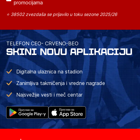
promocijama
⭐ 38502 zvezdaša se prijavilo u toku sezone 2025/26
TELEFON CEO- CRVENO-BEO
SKINI NOVU APLIKACIJU
Digitalna ulaznica na stadion
Zanimljiva takmičenja i vredne nagrade
Najsvežije vesti i meč centar