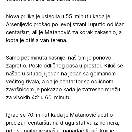
Nova prilika je usledila u 55. minutu kada je
Arsenijević prošao po levoj strani i uputio odličan
centaršut, ali je Matanović za korak zakasnio, a
lopta je otišla van terena.
Samo pet minuta kasnije, naš tim je ponovo
zapretio. Posle odličnog pasa u prostor, Kikić se
našao u situaciji jedan na jedan sa golmanom
večitog rivala, a da je centarfor sa odličnom
završnicom je pokazao kada je zatresao mrežu
za visokih 4:2 u 60. minutu.
Igrao se 70. minut kada je Matanović uputio
precizan centaršut na drugu stativu iz kornera,
gde se najbolje snašao napadač Kikić, koji je