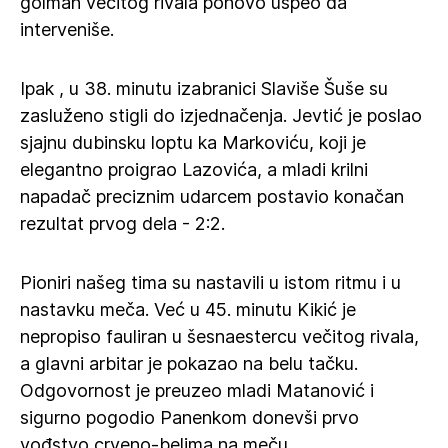
golman večitog rivala ponovo uspeo da
interveniše.
Ipak , u 38. minutu izabranici Slaviše Šuše su
zasluženo stigli do izjednačenja. Jevtić je poslao
sjajnu dubinsku loptu ka Markoviću, koji je
elegantno proigrao Lazovića, a mladi krilni
napadač preciznim udarcem postavio konačan
rezultat prvog dela - 2:2.
Pioniri našeg tima su nastavili u istom ritmu i u
nastavku meča. Već u 45. minutu Kikić je
nepropiso fauliran u šesnaestercu večitog rivala,
a glavni arbitar je pokazao na belu tačku.
Odgovornost je preuzeo mladi Matanović i
sigurno pogodio Panenkom donevši prvo
vođstvo crveno-belima na meču.