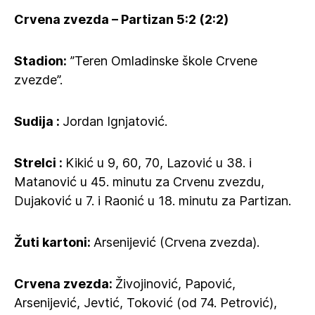
Crvena zvezda – Partizan 5:2 (2:2)
Stadion:
’’Teren Omladinske škole Crvene
zvezde’’.
Sudija :
Jordan Ignjatović.
Strelci :
Kikić u 9, 60, 70, Lazović u 38. i
Matanović u 45. minutu za Crvenu zvezdu,
Dujaković u 7. i Raonić u 18. minutu za Partizan.
Žuti kartoni:
Arsenijević (Crvena zvezda).
Crvena zvezda:
Živojinović, Papović,
Arsenijević, Jevtić, Toković (od 74. Petrović),