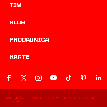
TIM
Klub
prodavnica
Karte
Copyright © 2011 -
2026
FK Crvena zvezda zvanični portal. Sva
prava zadržana.