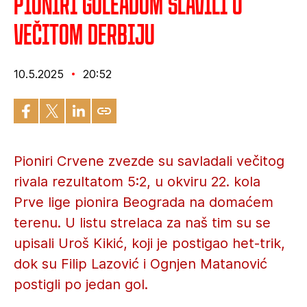
Pioniri goleadom slavili u
večitom derbiju
10.5.2025
20:52
Pioniri Crvene zvezde su savladali večitog
rivala rezultatom 5:2, u okviru 22. kola
Prve lige pionira Beograda na domaćem
terenu. U listu strelaca za naš tim su se
upisali Uroš Kikić, koji je postigao het-trik,
dok su Filip Lazović i Ognjen Matanović
postigli po jedan gol.