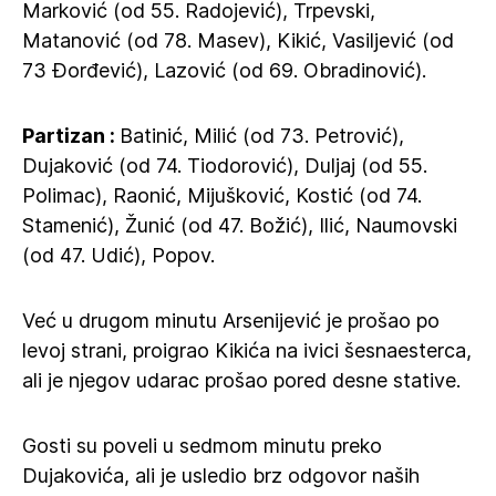
Marković (od 55. Radojević), Trpevski,
Matanović (od 78. Masev), Kikić, Vasiljević (od
73 Đorđević), Lazović (od 69. Obradinović).
Partizan :
Batinić, Milić (od 73. Petrović),
Dujaković (od 74. Tiodorović), Duljaj (od 55.
Polimac), Raonić, Mijušković, Kostić (od 74.
Stamenić), Žunić (od 47. Božić), Ilić, Naumovski
(od 47. Udić), Popov.
Već u drugom minutu Arsenijević je prošao po
levoj strani, proigrao Kikića na ivici šesnaesterca,
ali je njegov udarac prošao pored desne stative.
Gosti su poveli u sedmom minutu preko
Dujakovića, ali je usledio brz odgovor naših