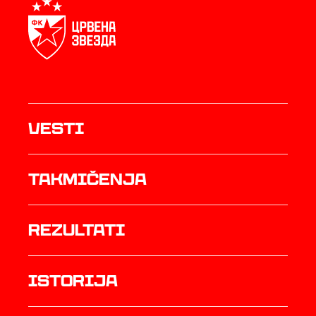
Vesti
Takmičenja
rezultati
istorija