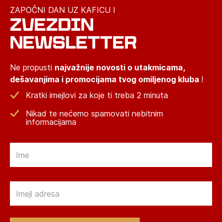
ZAPOČNI DAN UZ KAFICU I
ZVEZDIN
NEWSLETTER
Ne propusti
najvažnije novosti o utakmicama,
dešavanjima i promocijama tvog omiljenog kluba
!
Kratki imejlovi za koje ti treba 2 minuta
Nikad te nećemo spamovati nebitnim
informacijama
Email
Email