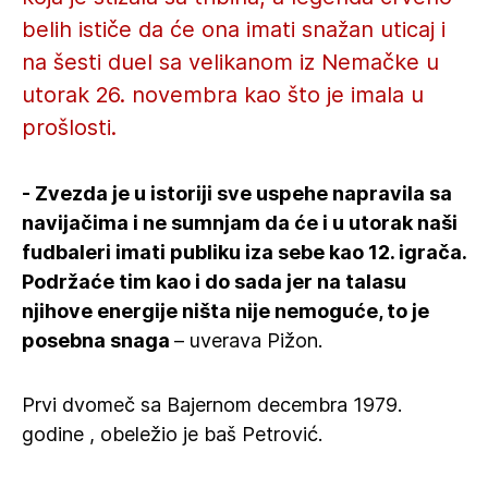
belih ističe da će ona imati snažan uticaj i
na šesti duel sa velikanom iz Nemačke u
utorak 26. novembra kao što je imala u
prošlosti.
- Zvezda je u istoriji sve uspehe napravila sa
navijačima i ne sumnjam da će i u utorak naši
fudbaleri imati publiku iza sebe kao 12. igrača.
Podržaće tim kao i do sada jer na talasu
njihove energije ništa nije nemoguće, to je
posebna snaga
– uverava Pižon.
Prvi dvomeč sa Bajernom decembra 1979.
godine , obeležio je baš Petrović.