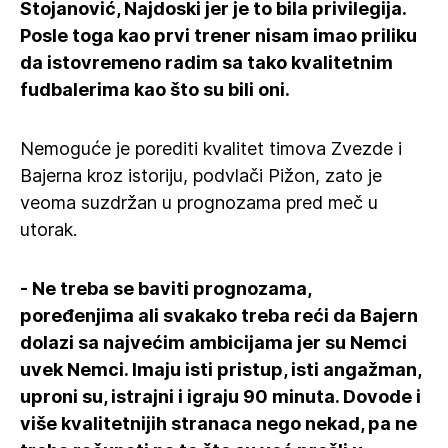
Stojanović, Najdoski jer je to bila privilegija.
Posle toga kao prvi trener nisam imao priliku
da istovremeno radim sa tako kvalitetnim
fudbalerima kao što su bili oni.
Nemoguće je porediti kvalitet timova Zvezde i
Bajerna kroz istoriju, podvlači Pižon, zato je
veoma suzdržan u prognozama pred meč u
utorak.
- Ne treba se baviti prognozama,
poređenjima ali svakako treba reći da Bajern
dolazi sa najvećim ambicijama jer su Nemci
uvek Nemci. Imaju isti pristup, isti angažman,
uproni su, istrajni i igraju 90 minuta. Dovode i
više kvalitetnijih stranaca nego nekad, pa ne