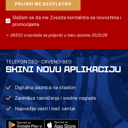
Slažem se da me Zvezda kontaktira sa novostima i
promocijama
⭐ 38502 zvezdaša se prijavilo u toku sezone 2025/26
TELEFON CEO- CRVENO-BEO
SKINI NOVU APLIKACIJU
Digitalna ulaznica na stadion
Zanimljiva takmičenja i vredne nagrade
Najsvežije vesti i meč centar