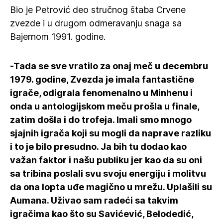
Bio je Petrović deo stručnog štaba Crvene
zvezde i u drugom odmeravanju snaga sa
Bajernom 1991. godine.
-Tada se sve vratilo za onaj meč u decembru
1979. godine, Zvezda je imala fantastične
igrače, odigrala fenomenalno u Minhenu i
onda u antologijskom meču prošla u finale,
zatim došla i do trofeja. Imali smo mnogo
sjajnih igrača koji su mogli da naprave razliku
i to je bilo presudno. Ja bih tu dodao kao
važan faktor i našu publiku jer kao da su oni
sa tribina poslali svu svoju energiju i molitvu
da ona lopta uđe magično u mrežu. Uplašili su
Aumana. Uživao sam radeći sa takvim
igračima kao što su Savićević, Belodedić,