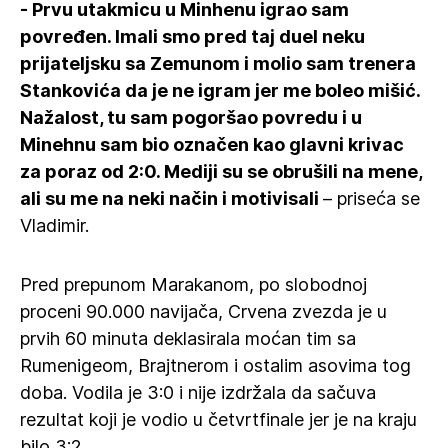
- Prvu utakmicu u Minhenu igrao sam
povređen. Imali smo pred taj duel neku
prijateljsku sa Zemunom i molio sam trenera
Stankovića da je ne igram jer me boleo mišić.
Nažalost, tu sam pogoršao povredu i u
Minehnu sam bio označen kao glavni krivac
za poraz od 2:0. Mediji su se obrušili na mene,
ali su me na neki način i motivisali
– priseća se
Vladimir.
Pred prepunom Marakanom, po slobodnoj
proceni 90.000 navijača, Crvena zvezda je u
prvih 60 minuta deklasirala moćan tim sa
Rumenigeom, Brajtnerom i ostalim asovima tog
doba. Vodila je 3:0 i nije izdržala da sačuva
rezultat koji je vodio u četvrtfinale jer je na kraju
bilo 3:2.