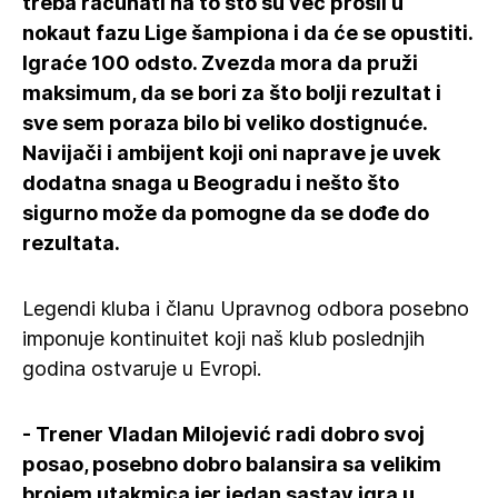
treba računati na to što su već prošli u
nokaut fazu Lige šampiona i da će se opustiti.
Igraće 100 odsto. Zvezda mora da pruži
maksimum, da se bori za što bolji rezultat i
sve sem poraza bilo bi veliko dostignuće.
Navijači i ambijent koji oni naprave je uvek
dodatna snaga u Beogradu i nešto što
sigurno može da pomogne da se dođe do
rezultata.
Legendi kluba i članu Upravnog odbora posebno
imponuje kontinuitet koji naš klub poslednjih
godina ostvaruje u Evropi.
- Trener Vladan Milojević radi dobro svoj
posao, posebno dobro balansira sa velikim
brojem utakmica jer jedan sastav igra u