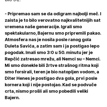
- Pripremao sam se da odigram najbolji meč. I
zaista je to bilo verovatno najkvalitetnijih sat
vremena naše generacije. Igrali smo
spektakularno, Bajernu smo pripremili pakao.
Atmosfera nas je nosila posle ranog gola
Duleta Savića, a zatim sam i ja postigao lepo
pogodak. Imali smo 3:0 u 50. minutu jer je
Repčić zatresao mrežu, ali Nemci su – Nemci.
Mi smo donekle bili žrtve strašnog ritma koji
smo forsirali, teren je bio natopljen vodom, a
Diter Henes je postigao dva gola, prvi posle
kornera koji i nije postojao. Kad se podvuče
crta, nismo prošli ali smo pobedili veliki
Bajern.