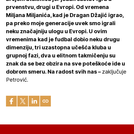
prvenstvu, drugi u Evropi. Od vremena
Miljana Miljanića, kad je Dragan Džajić igrao,
pa preko moje generacije uvek smo igrali
neku značajniju ulogu u Evropi. U ovim
vremenima kad je fudbal dobio neku drugu
dimenziju, tri uzastopna učešća kluba u
grupnoj fazi, dva u elitnom takmičenju su
znak da se bez obzira na sve poteškoće ide u
dobrom smeru. Na radost svih nas –
zaključuje
Petrović.