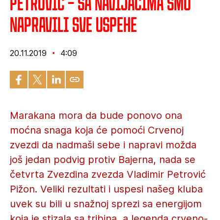
Petrović – Sa navijačima smo
napravili sve uspehe
20.11.2019
4:09
Marakana mora da bude ponovo ona
moćna snaga koja će pomoći Crvenoj
zvezdi da nadmaši sebe i napravi možda
još jedan podvig protiv Bajerna, nada se
četvrta Zvezdina zvezda Vladimir Petrović
Pižon. Veliki rezultati i uspesi našeg kluba
uvek su bili u snažnoj sprezi sa energijom
koja je stizala sa tribina, a legenda crveno-