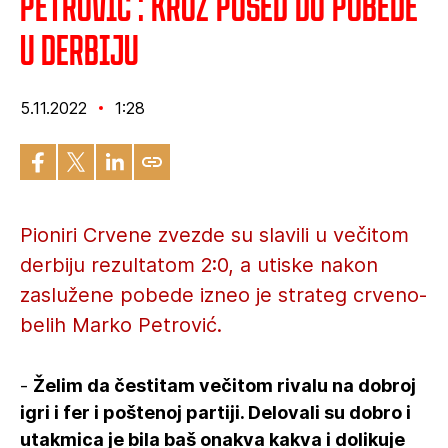
Petrović : Kroz posed do pobede
u derbiju
5.11.2022
1:28
Pioniri Crvene zvezde su slavili u večitom
derbiju rezultatom 2:0, a utiske nakon
zaslužene pobede izneo je strateg crveno-
belih Marko Petrović.
-
Želim da čestitam večitom rivalu na dobroj
igri i fer i poštenoj partiji. Delovali su dobro i
utakmica je bila baš onakva kakva i dolikuje