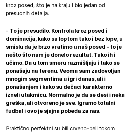
kroz posed, što je na kraju i bio jedan od
presudnih detalja.
-
To je presudilo. Kontrola kroz posed i
dominacija, kako sa loptom tako i bez lope, u
smislu da je brzo vratimo u naš posed - to je
nešto što nam je donelo rezultat. Tako ih i
učimo. Da u tom smeru razmišljaju i tako se
ponašaju na terenu. Veoma sam zadovoljan
mnogim segmentima u igri danas, ali i
ponašanjem i kako su dečaci karakterno
izneli utakmicu. Normalno je da se desi i neka
greška, ali otvoreno je sve. Igramo totalni
fudbal i ovo je sjajna pobeda za nas.
Praktično perfektni su bili crveno-beli tokom