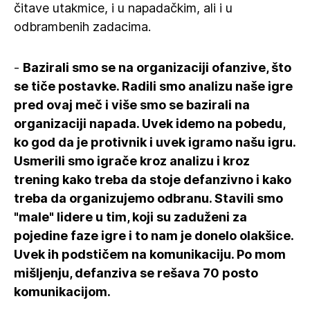
čitave utakmice, i u napadačkim, ali i u
odbrambenih zadacima.
-
Bazirali smo se na organizaciji ofanzive, što
se tiče postavke. Radili smo analizu naše igre
pred ovaj meč i više smo se bazirali na
organizaciji napada. Uvek idemo na pobedu,
ko god da je protivnik i uvek igramo našu igru.
Usmerili smo igrače kroz analizu i kroz
trening kako treba da stoje defanzivno i kako
treba da organizujemo odbranu. Stavili smo
"male" lidere u tim, koji su zaduženi za
pojedine faze igre i to nam je donelo olakšice.
Uvek ih podstičem na komunikaciju. Po mom
mišljenju, defanziva se rešava 70 posto
komunikacijom.