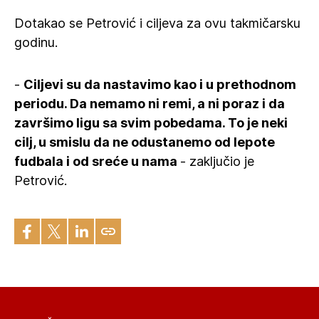
Dotakao se Petrović i ciljeva za ovu takmičarsku
godinu.
-
Ciljevi su da nastavimo kao i u prethodnom
periodu. Da nemamo ni remi, a ni poraz i da
završimo ligu sa svim pobedama. To je neki
cilj, u smislu da ne odustanemo od lepote
fudbala i od sreće u nama
- zaključio je
Petrović.