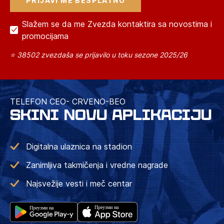
Slažem se da me Zvezda kontaktira sa novostima i
promocijama
⭐ 38502 zvezdaša se prijavilo u toku sezone 2025/26
TELEFON CEO- CRVENO-BEO
SKINI NOVU APLIKACIJU
Digitalna ulaznica na stadion
Zanimljiva takmičenja i vredne nagrade
Najsvežije vesti i meč centar