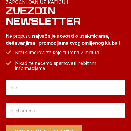
ZAPOČNI DAN UZ KAFICU I
ZVEZDIN
NEWSLETTER
Ne propusti
najvažnije novosti o utakmicama,
dešavanjima i promocijama tvog omiljenog kluba
!
Kratki imejlovi za koje ti treba 2 minuta
Nikad te nećemo spamovati nebitnim
informacijama
Email
Email