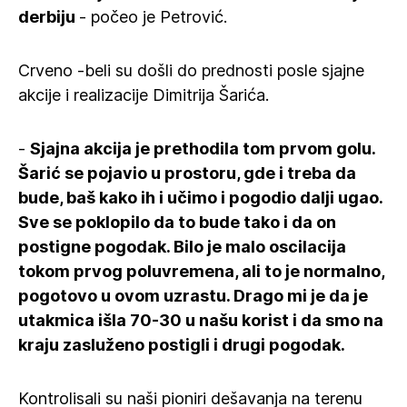
derbiju
- počeo je Petrović.
Crveno -beli su došli do prednosti posle sjajne
akcije i realizacije Dimitrija Šarića.
-
Sjajna akcija je prethodila tom prvom golu.
Šarić se pojavio u prostoru, gde i treba da
bude, baš kako ih i učimo i pogodio dalji ugao.
Sve se poklopilo da to bude tako i da on
postigne pogodak. Bilo je malo oscilacija
tokom prvog poluvremena, ali to je normalno,
pogotovo u ovom uzrastu. Drago mi je da je
utakmica išla 70-30 u našu korist i da smo na
kraju zasluženo postigli i drugi pogodak.
Kontrolisali su naši pioniri dešavanja na terenu