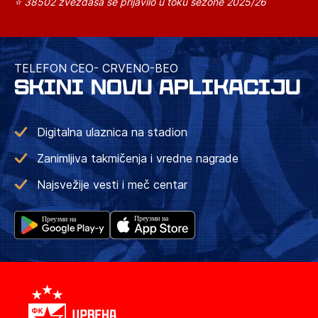
⭐ 38502 zvezdaša se prijavilo u toku sezone 2025/26
TELEFON CEO- CRVENO-BEO
SKINI NOVU APLIKACIJU
Digitalna ulaznica na stadion
Zanimljiva takmičenja i vredne nagrade
Najsvežije vesti i meč centar