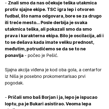
-
Znali smo da nas očekuje teška utakmica
protiv sjajne ekipe. TSC igra lep i otvoren
fudbal, što nama odgovara, bore se za drugo
ili treće mesto... Posle derbija je svaka
utakmica teška, ali pokazali smo da smo
prava i karakterna ekipa. Bilo je oscilacija, ali i
to se dešava kada imate veliku prednost,
međutim, potrudićemo se da se to ne
ponavlja
- počeo je Pešić.
Sjajna akcija viđena je kod oba gola, a centarfor
iz Niša je posebno prokomentarisao prvi
pogodak.
-
Pričali smo baš Borjan i ja, lepo je ispucao
loptu, pa je Bukari asistirao. Veoma lepa