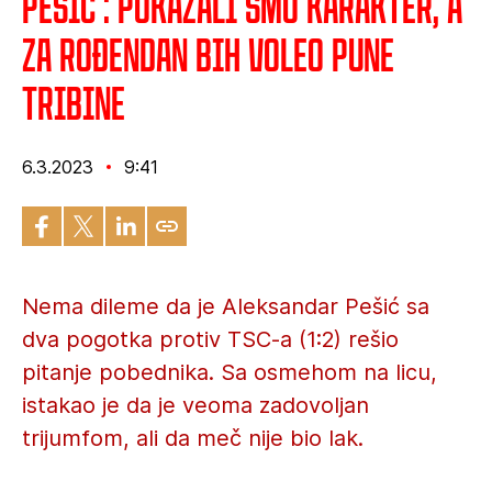
Pešić : Pokazali smo karakter, a
za rođendan bih voleo pune
tribine
6.3.2023
9:41
Nema dileme da je Aleksandar Pešić sa
dva pogotka protiv TSC-a (1:2) rešio
pitanje pobednika. Sa osmehom na licu,
istakao je da je veoma zadovoljan
trijumfom, ali da meč nije bio lak.