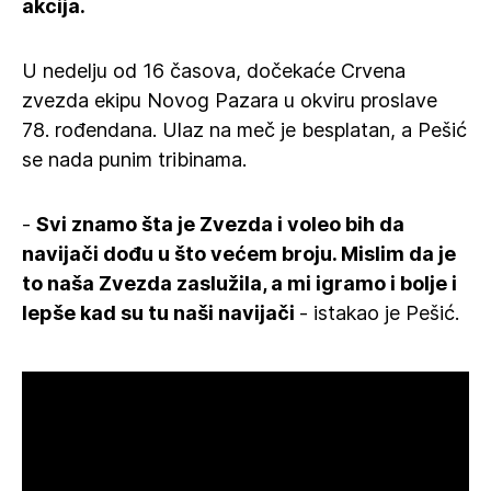
akcija.
U nedelju od 16 časova, dočekaće Crvena
zvezda ekipu Novog Pazara u okviru proslave
78. rođendana. Ulaz na meč je besplatan, a Pešić
se nada punim tribinama.
-
Svi znamo šta je Zvezda i voleo bih da
navijači dođu u što većem broju. Mislim da je
to naša Zvezda zaslužila, a mi igramo i bolje i
lepše kad su tu naši navijači
- istakao je Pešić.