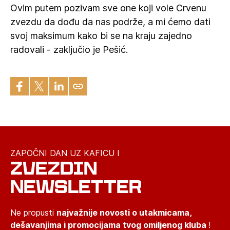
Ovim putem pozivam sve one koji vole Crvenu
zvezdu da dođu da nas podrže, a mi ćemo dati
svoj maksimum kako bi se na kraju zajedno
radovali - zaključio je Pešić.
ZAPOČNI DAN UZ KAFICU I
ZVEZDIN
NEWSLETTER
Ne propusti
najvažnije novosti o utakmicama,
dešavanjima i promocijama tvog omiljenog kluba
!