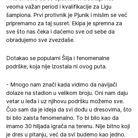
veoma važan period i kvalifikacije za Ligu
šampiona. Prvi protivnik je Pjunik i mislim se već
pripremamo za taj susret. Ekipa je spremna za
sve što nas čeka i daćemo sve od sebe da
obradujemo sve zvezdaše.
Dotakao se popularni Šilja i fenomenalne
podrške, koja nije izostala ni ovog puta.
- Mnogo nam znači kada vidimo da navijači
dolaze na stadion u velikom broju. Oni nam daju
vetar u leđa i uz njihovu podršku možemo sve.
Čuo sam da je ideja da svi dođu u dresovima, što
bi bilo zaista fenomenalno. To bi bilo kao da
imamo 30 hiljada igrača na terenu. Nije bitno koji
je dres u pitanju, već da svi budemo kao jedno.