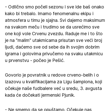
- Odlično smo počeli sezonu i sve ide baš onako
kako bi trebalo. Imamo fenomenalnu ekipu i
atmosfera u timu je sjajna. Svi dajemo maksimum
na svakom meču i trudimo se da usrećimo sve
one koji vole Crvenu zvezdu. Raduje me i to što
je na "malim" utakmicama prisutan sve veći broj
ljudi, daćemo sve od sebe da ih svojim dobrim
igrama i golovima privučemo na svaku utakmicu
u prvenstvu - počeo je Pešić.
Govorio je povratnik u redove crveno-belih i o
izazovu u kvalifikacijama za Ligu šampiona, koji
očekuje naše fudbalere već u sredu, 3. avgusta
kada će dočekati jermenski Pjunik.
- Ne smemo da se opuštamo. Očekuje nas