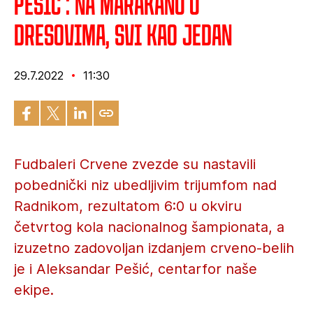
Pešić : Na Marakanu u
dresovima, svi kao jedan
29.7.2022
11:30
Fudbaleri Crvene zvezde su nastavili
pobednički niz ubedljivim trijumfom nad
Radnikom, rezultatom 6:0 u okviru
četvrtog kola nacionalnog šampionata, a
izuzetno zadovoljan izdanjem crveno-belih
je i Aleksandar Pešić, centarfor naše
ekipe.