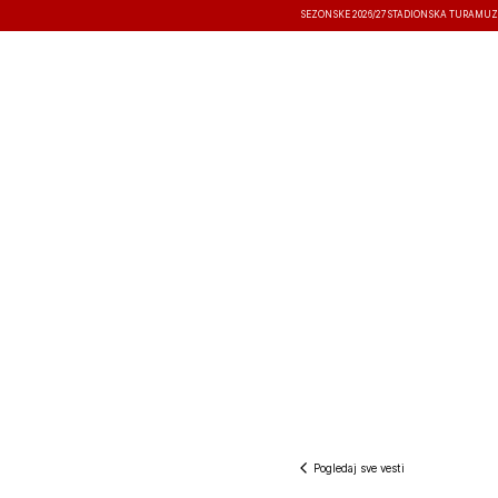
SEZONSKE 2026/27
STADIONSKA TURA
MUZ
VESTI
TAKMIČENJA
REZULTATI
Pogledaj sve vesti