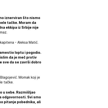
no iznerviran što nismo
 bele tačke. Moram da
a ekkipa iz Srbije nije
rmaz.
apitena - Aleksa Matić.
amestio loptu i pogodio.
Mislim da je meč protiv
 će sve da se završi dobro
Blagojević. Momak koji je
le tačke.
mo u sebe. Razmišljao
ja odgovornosti. Svi smo
mo pitanje pobednika, ali