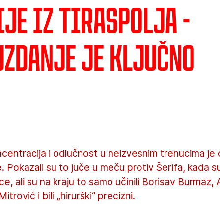
je iz Tiraspolja -
zdanje je ključno
centracija i odlučnost u neizvesnim trenucima je 
 Pokazali su to juče u meču protiv Šerifa, kada su 
e, ali su na kraju to samo učinili Borisav Burmaz,
itrović i bili „hirurški“ precizni.