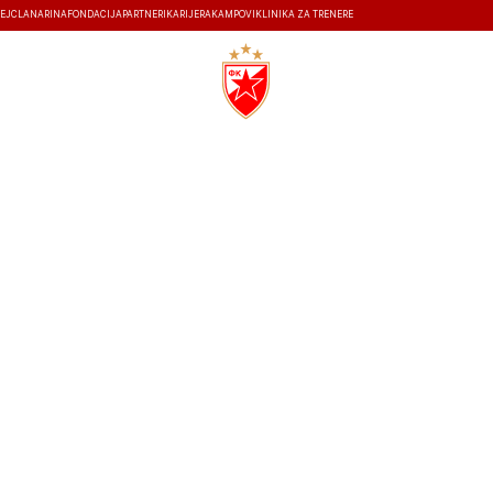
EJ
ČLANARINA
FONDACIJA
PARTNERI
KARIJERA
KAMPOVI
KLINIKA ZA TRENERE
ISTORIJA