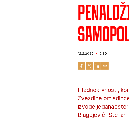
Penaldži
Samopou
12.2.2020
2:50
Hladnokrvnost , kon
Zvezdine omladince.
izvode jedanaesterc
Blagojević i Stefan M