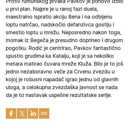
Protiv rumunskog prvaka Pavkov je ponovo izbio
u prvi plan. Najpre je u ranoj fazi duela,
maestralno ispratio akciju Bena i na odbijenu
loptu natrčao, nadskočio defanzivca gostiju i
smestio loptu u mrežu. Neposredno nakon toga,
momak iz Begeča je presudno doprineo i drugom
pogotku. Rodić je centrirao, Pavkov fantastično
spustio grudima ka Kataiju, koji je sa nekoliko
metara matirao čuvara mreže Kluža. Bilo je to još
jedno nezaboravno veče za Crvenu zvezdu u
kojoj je robusni napadač igrao jednu od glavnih
uloga, a celokupna zvezdaška javnost se nada
da je to nastavak uspešne rezultatske serije.