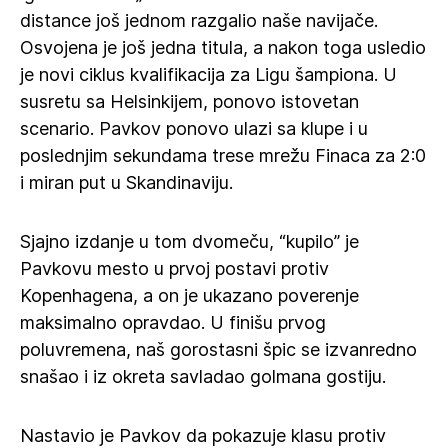
distance još jednom razgalio naše navijače.
Osvojena je još jedna titula, a nakon toga usledio
je novi ciklus kvalifikacija za Ligu šampiona. U
susretu sa Helsinkijem, ponovo istovetan
scenario. Pavkov ponovo ulazi sa klupe i u
poslednjim sekundama trese mrežu Finaca za 2:0
i miran put u Skandinaviju.
Sjajno izdanje u tom dvomeču, “kupilo” je
Pavkovu mesto u prvoj postavi protiv
Kopenhagena, a on je ukazano poverenje
maksimalno opravdao. U finišu prvog
poluvremena, naš gorostasni špic se izvanredno
snašao i iz okreta savladao golmana gostiju.
Nastavio je Pavkov da pokazuje klasu protiv