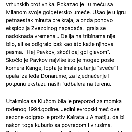
vrhunskih protivnika. Pokazao je i u meču sa
Milanom svoje golgetersko umeće. Ušao je u igru
petnaestak minuta pre kraja, a onda ponovo
eksplozija Zvezdinog napadača. Igrala se
nadoknada vremena... Delija na tribinama nije
bilo, ali se odigralo baš kao što kaže njihova
pesma. "Hej Pavkov, skoči daj gol glavom".
Skočio je Pavkov najviše što je mogao posle
kornera Kange, lopta je imala putanju “sveće” i
upala iza leđa Donarume, za izjednačenje i
potpunu ekstazu naših fudbalera na terenu.
Utakmica sa Klužom bila je preporod za momka
rođenog 1994.godine. Jedini evropski meč ove
sezone odigrao je protiv Kairata u Almatiju, da bi
nakon toga kuburio sa povredom i virusima.