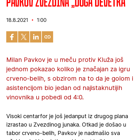
Pavkov Zvezdina „duga devetka“
18.8.2021
1:00
Milan Pavkov je u meču protiv Kluža još
jednom pokazao koliko je značajan za igru
crveno-belih, s obzirom na to da je golom i
asistencijom bio jedan od najistaknutijih
vinovnika u pobedi od 4:0.
Visoki centarfor je još jedanput iz drugog plana
izrastao u Zvezdinog junaka. Otkad je došao u
tabor crveno-belih, Pavkov je nadmašio sva