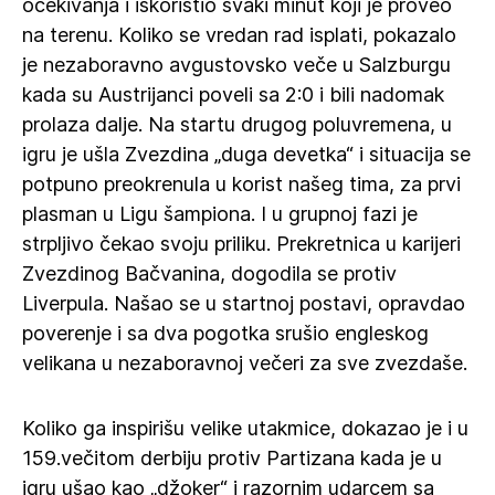
očekivanja i iskoristio svaki minut koji je proveo
na terenu. Koliko se vredan rad isplati, pokazalo
je nezaboravno avgustovsko veče u Salzburgu
kada su Austrijanci poveli sa 2:0 i bili nadomak
prolaza dalje. Na startu drugog poluvremena, u
igru je ušla Zvezdina „duga devetka“ i situacija se
potpuno preokrenula u korist našeg tima, za prvi
plasman u Ligu šampiona. I u grupnoj fazi je
strpljivo čekao svoju priliku. Prekretnica u karijeri
Zvezdinog Bačvanina, dogodila se protiv
Liverpula. Našao se u startnoj postavi, opravdao
poverenje i sa dva pogotka srušio engleskog
velikana u nezaboravnoj večeri za sve zvezdaše.
Koliko ga inspirišu velike utakmice, dokazao je i u
159.večitom derbiju protiv Partizana kada je u
igru ušao kao „džoker“ i razornim udarcem sa