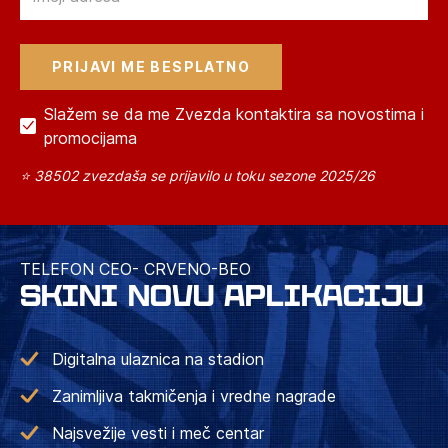
Slažem se da me Zvezda kontaktira sa novostima i
promocijama
⭐ 38502 zvezdaša se prijavilo u toku sezone 2025/26
TELEFON CEO- CRVENO-BEO
SKINI NOVU APLIKACIJU
Digitalna ulaznica na stadion
Zanimljiva takmičenja i vredne nagrade
Najsvežije vesti i meč centar