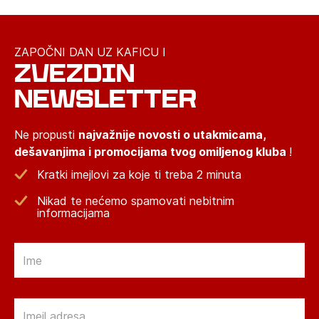
ZAPOČNI DAN UZ KAFICU I
ZVEZDIN
NEWSLETTER
Ne propusti
najvažnije novosti o utakmicama,
dešavanjima i promocijama tvog omiljenog kluba
!
Kratki imejlovi za koje ti treba 2 minuta
Nikad te nećemo spamovati nebitnim
informacijama
Email
Email