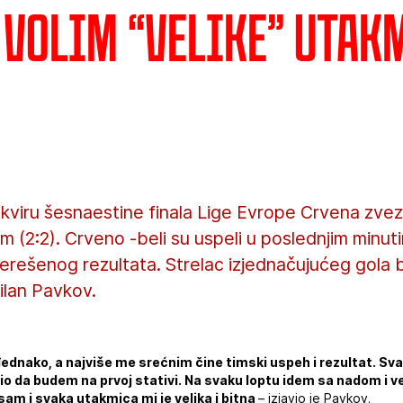
 Volim “velike” utak
okviru šesnaestine finala Lige Evrope Crvena zvez
 (2:2). Crveno -beli su uspeli u poslednjim minu
rešenog rezultata. Strelac izjednačujućeg gola bi
ilan Pavkov.
ednako, a najviše me srećnim čine timski uspeh i rezultat. Sv
bio da budem na prvoj stativi. Na svaku loptu idem sa nadom i v
am i svaka utakmica mi je velika i bitna
– izjavio je Pavkov.