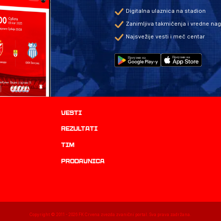
Digitalna ulaznica na stadion
Zanimljiva takmičenja i vredne na
Najsvežije vesti i meč centar
Vesti
rezultati
TIM
prodavnica
Copyright © 2011 -
2026
FK Crvena zvezda zvanični portal. Sva prava zadržana.