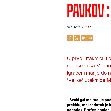
Pavkov :
18.2.2021
2:20
U prvoj utakmici u 
nerešeno sa Milanom
igračem manje do ne
"velike" utakmice M
-
Svaki gol me raduje pođ
prekidu, moj zadatak je 
pogodak. Profesionalac s