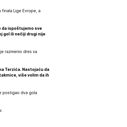
 finala Lige Evrope, a
e da ispoštujemo sve
ol ili nečiji drugi nije
i je razmenio dres sa
ana Terzića. Nastojaću da
akmice, više volim da ih
je postigao dva gola
v.