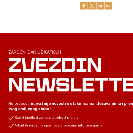
ZAPOČNI DAN UZ KAFICU I
ZVEZDIN
NEWSLETT
Ne propusti
najvažnije novosti o utakmicama, dešavanjima i pr
tvog omiljenog kluba
!
Kratki imejlovi za koje ti treba 2 minuta
Nikad te nećemo spamovati nebitnim informacijama