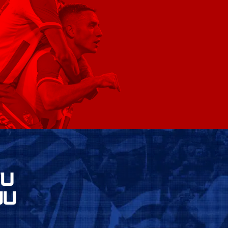
VU
JU