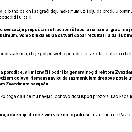
je bitno da on i saigrači daju maksimum uz želju da prođu u osminu
oditi i u Italiji.
do senzacije prepuštam stručnom štabu, a na nama igračima j
imum. Voleo bih da ekipa ostvari dobar rezultati, a da li uz moj g
odrška kluba, da je gol posvetio porodici, a takođe je otkrio i da l
a porodice, ali mi znači i podrška generalnog direktora Zvezd
stižem golove. Nemam naviku da razmenjujem dresove posle ut
om Zvezdinom navijaču.
oko toga da li će mu navijači ponovo doći ispod prozora, kao kada 
oraju da znaju da ne živim više na toj adresi -
uz osmeh će Pavko