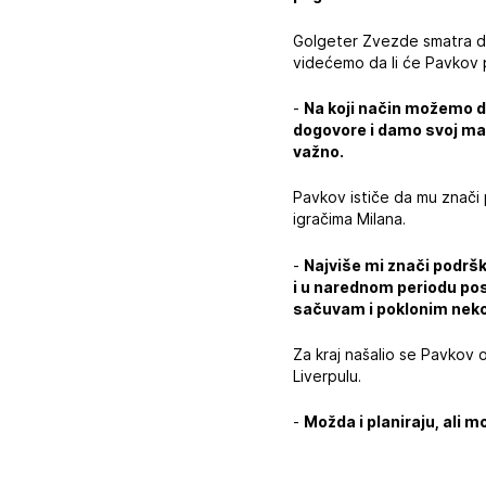
Golgeter Zvezde smatra da 
videćemo da li će Pavkov pog
-
Na koji način možemo 
dogovore i damo svoj maks
važno.
Pavkov ističe da mu znači p
igračima Milana.
-
Najviše mi znači podršk
i u narednom periodu po
sačuvam i poklonim nek
Za kraj našalio se Pavkov 
Liverpulu.
-
Možda i planiraju, ali m