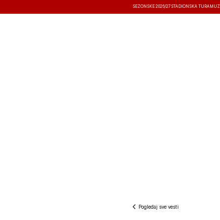
SEZONSKE 2026/27
STADIONSKA TURA
MUZ
VESTI
TAKMIČENJA
REZULTATI
Pogledaj sve vesti