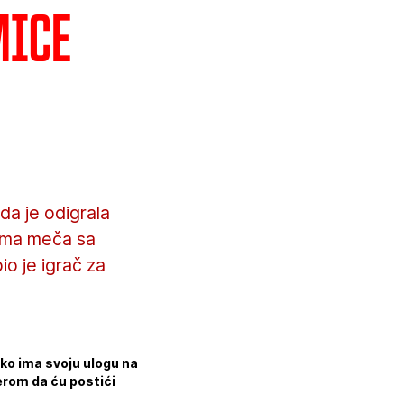
mice
da je odigrala
tima meča sa
o je igrač za
ako ima svoju ulogu na
erom da ću postići