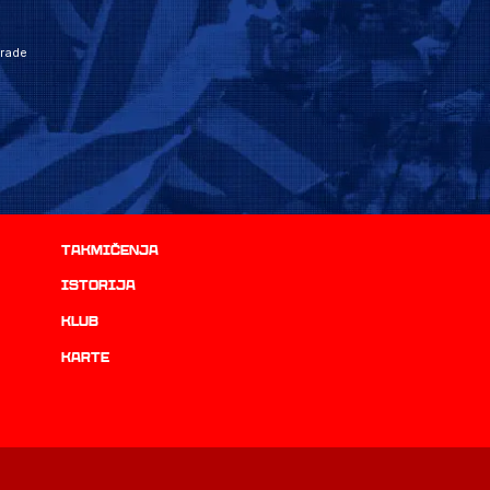
grade
Takmičenja
istorija
Klub
Karte