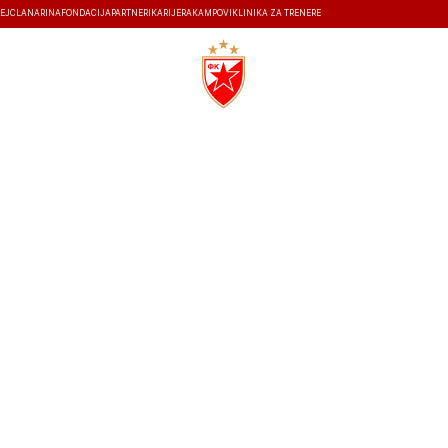
EJ
ČLANARINA
FONDACIJA
PARTNERI
KARIJERA
KAMPOVI
KLINIKA ZA TRENERE
ISTORIJA