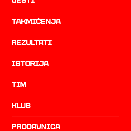
Vesti
Takmičenja
rezultati
istorija
TIM
Klub
prodavnica