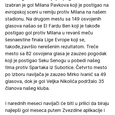
izabran je gol Milana Pavkova koji je postigao na
evropskoj sceni u remiju protiv Milana na našem
stadionu. Na drugom mestu sa 149 osvojenih
glasova našao se El Fardu Ben koji je takođe
postigao gol protiv Milana u revanš meču
šesnaestine finala Lige Evrope koji se,
takođe,završio nerešenim rezultatom. Treće
mesto sa 82 osvojena glasa je zauzeo pogodak
koji je postigao Seku Senogu u pobedi našeg
tima protiv Spartaka iz Subotice. Četvrto mesto
po izboru navijača je zauzeo Mirko Ivanić sa 49
glasova, dok je gol Veljka Nikolića podržalo 35
članova našeg kluba.
I narednih meseci navijači će biti u prilici da biraju
najlepši gol meseca putem Zvezdine aplikacije i