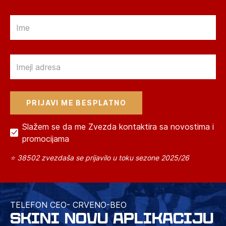
Email
Email
Slažem se da me Zvezda kontaktira sa novostima i
promocijama
⭐ 38502 zvezdaša se prijavilo u toku sezone 2025/26
TELEFON CEO- CRVENO-BEO
SKINI NOVU APLIKACIJU