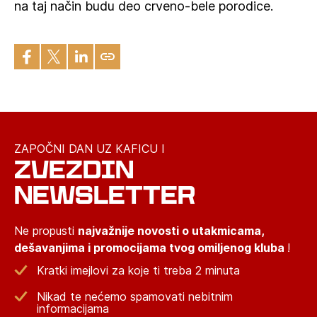
na taj način budu deo crveno-bele porodice.
ZAPOČNI DAN UZ KAFICU I
ZVEZDIN
NEWSLETTER
Ne propusti
najvažnije novosti o utakmicama,
dešavanjima i promocijama tvog omiljenog kluba
!
Kratki imejlovi za koje ti treba 2 minuta
Nikad te nećemo spamovati nebitnim
informacijama