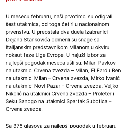
U mesecu februaru, naši prvotimci su odigrali
šest utakmica, od toga četiri u nacionalnom
prvenstvu. U preostala dva duela izabranici
Dejana Stankovića odmerili su snage sa
italijanskim predstavnikom Milanom u okviru
nokaut faze Lige Evrope. U najuži izbor za
najlepši pogodak meseca ušli su: Milan Pavkov
na utakmici Crvena zvezda – Milan, El Fardu Ben
na utakmici Milan – Crvena zvezda, Mirko Ivanić
na utakmici Novi Pazar – Crvena zvezda, Veljko
Nikolić na utakmici Crvena zvezda – Proleter i
Seku Sanogo na utakmici Spartak Subotica –
Crvena zvezda.
Sa 376 glasova za najlepši pogodak u februaru