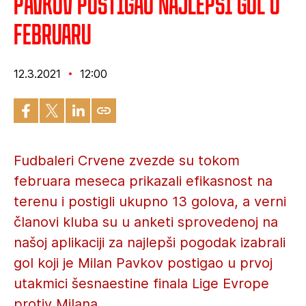
Pavkov postigao najlepši gol u
februaru
12.3.2021
12:00
Fudbaleri Crvene zvezde su tokom
februara meseca prikazali efikasnost na
terenu i postigli ukupno 13 golova, a verni
članovi kluba su u anketi sprovedenoj na
našoj aplikaciji za najlepši pogodak izabrali
gol koji je Milan Pavkov postigao u prvoj
utakmici šesnaestine finala Lige Evrope
protiv Milana.