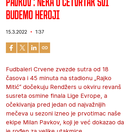
Pavkov : Neka u četvrtak svi
budemo heroji
15.3.2022
1:37
Fudbaleri Crvene zvezde sutra od 18
časova i 45 minuta na stadionu „Rajko
Mitić“ dočekuju Rendžers u okviru revanš
susreta osmine finala Lige Evrope, a
očekivanja pred jedan od najvažnijih
mečeva u sezoni izneo je prvotimac naše
ekipe Milan Pavkov, koji je već dokazao da
je rođen za velike utakmice..