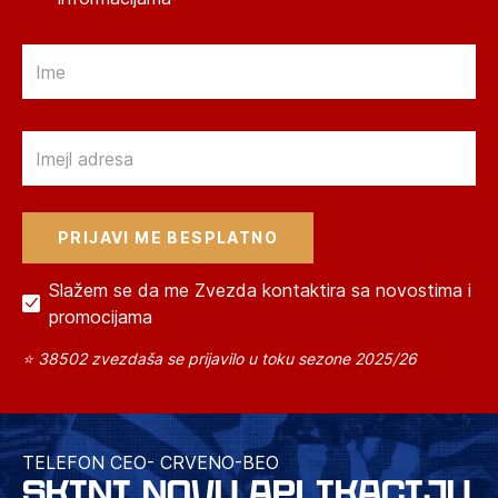
Email
Email
Slažem se da me Zvezda kontaktira sa novostima i
promocijama
⭐ 38502 zvezdaša se prijavilo u toku sezone 2025/26
TELEFON CEO- CRVENO-BEO
SKINI NOVU APLIKACIJU