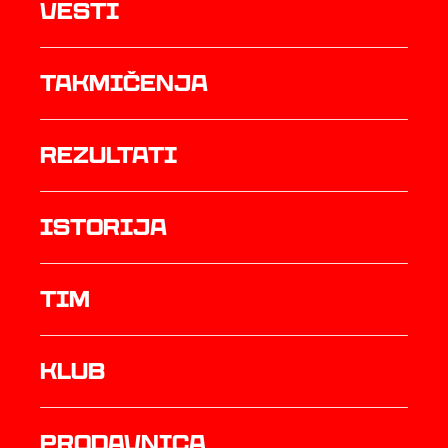
Vesti
Takmičenja
rezultati
istorija
TIM
Klub
prodavnica