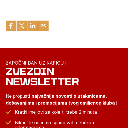
ZAPOČNI DAN UZ KAFICU I
ZVEZDIN
NEWSLETTER
Ne propusti
najvažnije novosti o utakmicama,
dešavanjima i promocijama tvog omiljenog kluba
!
Kratki imejlovi za koje ti treba 2 minuta
Nikad te nećemo spamovati nebitnim
informacijama