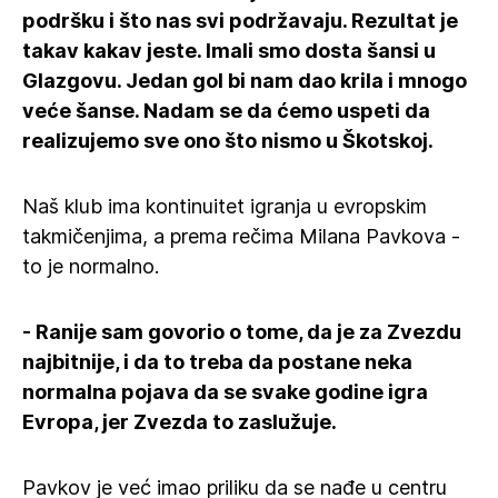
podršku i što nas svi podržavaju. Rezultat je
takav kakav jeste. Imali smo dosta šansi u
Glazgovu. Jedan gol bi nam dao krila i mnogo
veće šanse. Nadam se da ćemo uspeti da
realizujemo sve ono što nismo u Škotskoj.
Naš klub ima kontinuitet igranja u evropskim
takmičenjima, a prema rečima Milana Pavkova -
to je normalno.
- Ranije sam govorio o tome, da je za Zvezdu
najbitnije, i da to treba da postane neka
normalna pojava da se svake godine igra
Evropa, jer Zvezda to zaslužuje.
Pavkov je već imao priliku da se nađe u centru