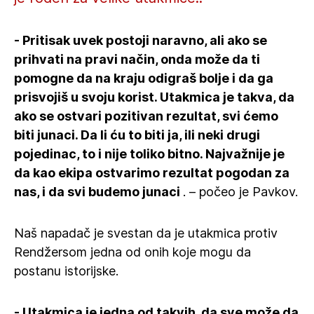
- Pritisak uvek postoji naravno, ali ako se
prihvati na pravi način, onda može da ti
pomogne da na kraju odigraš bolje i da ga
prisvojiš u svoju korist. Utakmica je takva, da
ako se ostvari pozitivan rezultat, svi ćemo
biti junaci. Da li ću to biti ja, ili neki drugi
pojedinac, to i nije toliko bitno. Najvažnije je
da kao ekipa ostvarimo rezultat pogodan za
nas, i da svi budemo junaci
. – počeo je Pavkov.
Naš napadač je svestan da je utakmica protiv
Rendžersom jedna od onih koje mogu da
postanu istorijske.
- Utakmica je jedna od takvih, da sve može da