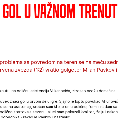
- Gol u važnom trenu
problema sa povredom na teren se na meču sedm
rvena zvezda (1:2) vratio golgeter Milan Pavkov i t
minutu, na odličnu asistenciju Vukanovića, ztresao mrežu domaćina 
uvek znači gol u prvom delu igre. Sjajno je loptu povukao Milunovi
u se na asistenciji, srećan sam što je on u odličnoj formi i nadam se
e odlično startovala sezonu, ali mi smo pokazali kvalitet, želju i na
o pobednika - rekao je Pavkov i nastavio: