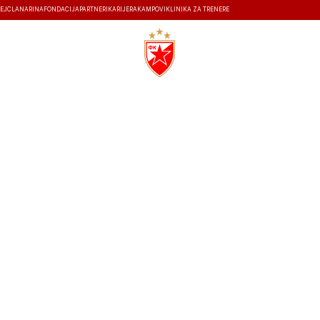
EJ
ČLANARINA
FONDACIJA
PARTNERI
KARIJERA
KAMPOVI
KLINIKA ZA TRENERE
ISTORIJA