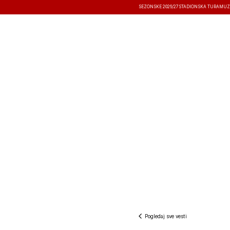
SEZONSKE 2026/27
STADIONSKA TURA
MUZ
VESTI
TAKMIČENJA
REZULTATI
Pogledaj sve vesti