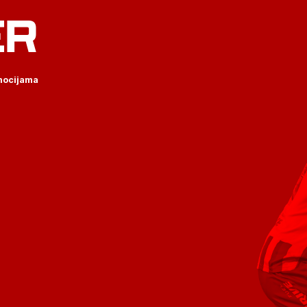
ER
omocijama