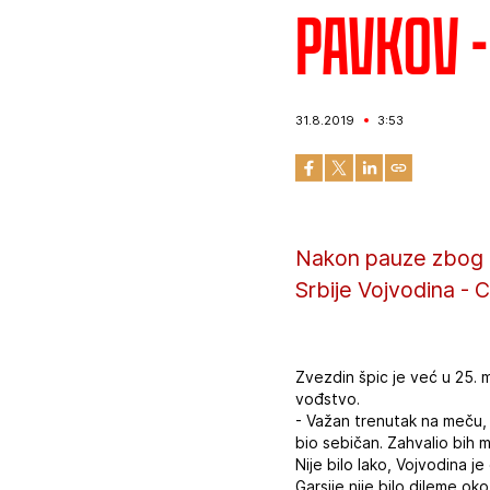
Pavkov 
31.8.2019
3:53
Nakon pauze zbog 
Srbije Vojvodina - C
Zvezdin špic je već u 25. 
vođstvo.
- Važan trenutak na meču, 
bio sebičan. Zahvalio bih m
Nije bilo lako, Vojvodina j
Garsije nije bilo dileme ok