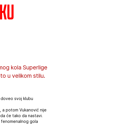
tku
og kola Superlige
o u velikom stilu.
i doveo svoj klubu
ć, a potom Vukanović nije
 da će tako da nastavi.
kon fenomenalnog gola