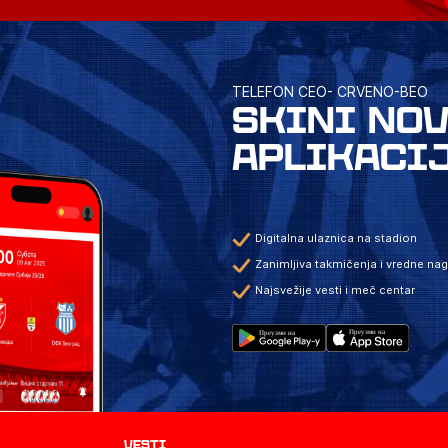
TELEFON CEO- CRVENO-BEO
SKINI NO
APLIKACI
Digitalna ulaznica na stadion
Zanimljiva takmičenja i vredne na
Najsvežije vesti i meč centar
Vesti