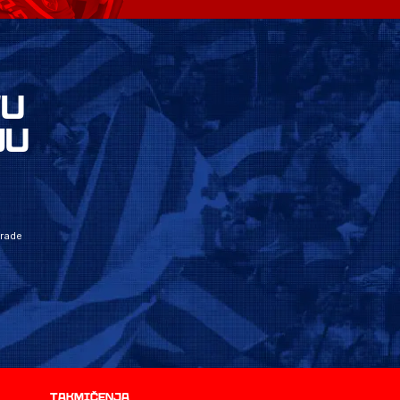
VU
JU
grade
Takmičenja