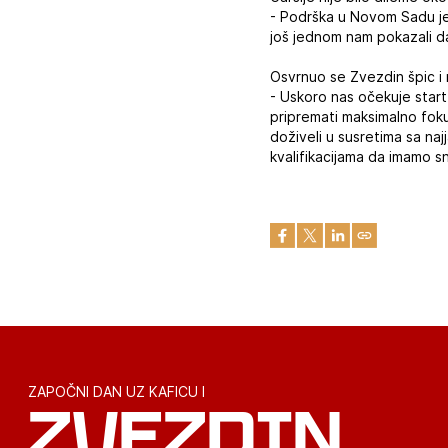
- Podrška u Novom Sadu je, 
još jednom nam pokazali da
Osvrnuo se Zvezdin špic i 
- Uskoro nas očekuje start
pripremati maksimalno fok
doživeli u susretima sa n
kvalifikacijama da imamo sn
ZAPOČNI DAN UZ KAFICU I
ZVEZDIN