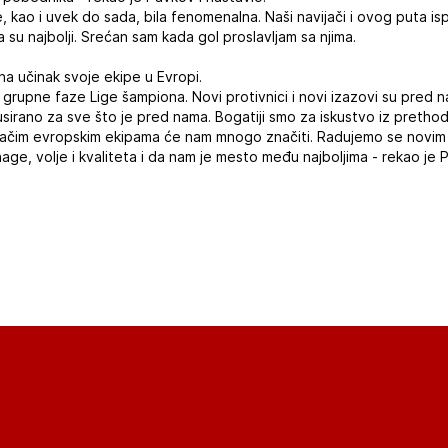
kao i uvek do sada, bila fenomenalna. Naši navijači i ovog puta ispun
 su najbolji. Srećan sam kada gol proslavljam sa njima.
na učinak svoje ekipe u Evropi.
 grupne faze Lige šampiona. Novi protivnici i novi izazovi su pred 
usirano za sve što je pred nama. Bogatiji smo za iskustvo iz preth
ajjačim evropskim ekipama će nam mnogo značiti. Radujemo se novim
age, volje i kvaliteta i da nam je mesto među najboljima - rekao je 