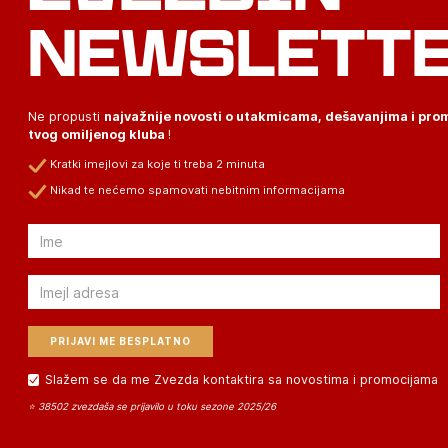
NEWSLETT
Ne propusti
najvažnije novosti o utakmicama, dešavanjima i pr
tvog omiljenog kluba
!
Kratki imejlovi za koje ti treba 2 minuta
Nikad te nećemo spamovati nebitnim informacijama
Email
Email
Slažem se da me Zvezda kontaktira sa novostima i promocijama
⭐ 38502 zvezdaša se prijavilo u toku sezone 2025/26