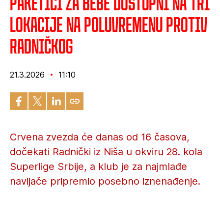
Paketići za bebe dostupni na tri
lokacije na poluvremenu protiv
Radničkog
21.3.2026
11:10
Crvena zvezda će danas od 16 časova,
dočekati Radnički iz Niša u okviru 28. kola
Superlige Srbije, a klub je za najmlađe
navijače pripremio posebno iznenađenje.