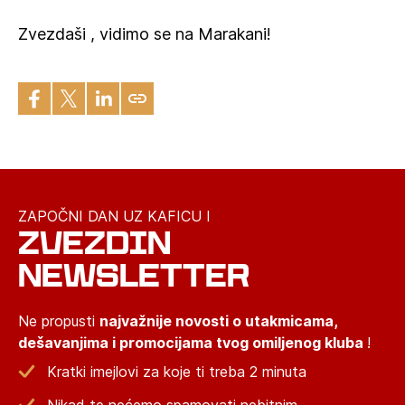
Zvezdaši , vidimo se na Marakani!
ZAPOČNI DAN UZ KAFICU I
ZVEZDIN
NEWSLETTER
Ne propusti
najvažnije novosti o utakmicama,
dešavanjima i promocijama tvog omiljenog kluba
!
Kratki imejlovi za koje ti treba 2 minuta