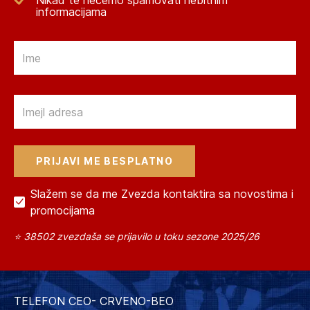
Nikad te nećemo spamovati nebitnim
informacijama
Email
Email
Slažem se da me Zvezda kontaktira sa novostima i
promocijama
⭐ 38502 zvezdaša se prijavilo u toku sezone 2025/26
TELEFON CEO- CRVENO-BEO