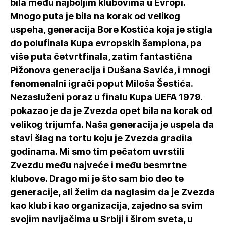
bila među najboljim klubovima u Evropi.
Mnogo puta je bila na korak od velikog
uspeha, generacija Bore Kostića koja je stigla
do polufinala Kupa evropskih šampiona, pa
više puta četvrtfinala, zatim fantastična
Pižonova generacija i Dušana Savića, i mnogi
fenomenalni igrači poput Miloša Šestića.
Nezasluženi poraz u finalu Kupa UEFA 1979.
pokazao je da je Zvezda opet bila na korak od
velikog trijumfa. Naša generacija je uspela da
stavi šlag na tortu koju je Zvezda gradila
godinama. Mi smo tim pečatom uvrstili
Zvezdu među najveće i među besmrtne
klubove. Drago mi je što sam bio deo te
generacije, ali želim da naglasim da je Zvezda
kao klub i kao organizacija, zajedno sa svim
svojim navijačima u Srbiji i širom sveta, u