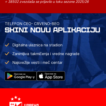
⭐ 38502 zvezdaša se prijavilo u toku sezone 2025/26
TELEFON CEO- CRVENO-BEO
SKINI NOVU APLIKACIJU
Digitalna ulaznica na stadion
Zanimljiva takmičenja i vredne nagrade
Najsvežije vesti i meč centar