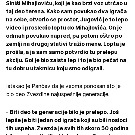
Siniši Mihajloviću, koji je kao brzi voz utrčao u
taj deo terena. Kako sam povukao dva igrača
na sebe, otvorio se prostor, Jugović je to lepo
video i prosledio loptu do Mihajlovića. On je
odmah povukao napred, pa potom oštro po
zemlji na drugoj stativi tražio mene. Lopta je
prošla, a ja sam samo potvrdio tu prelepu
akciju. Gol je bio zaista lep i to je bio pečat na
tu dobru utakmicu koju smo odigrali.
Istakao je Pančev da je veoma ponosan što je
bio deo Zvezdine najuspešnije generacije.
-
Biti deo te generacije bilo je prelepo. Još
lepše je biti jedan od igrača koji su bili nosioci
tih uspeha. Zvezda je svih tih skoro 50 godina