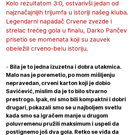
Kolo rezultatom 3:0, ostvarivši jedan od
najznačajnijih trijumfa u istoriji našeg kluba.
Legendarni napadač Crvene zvezde i
strelac trećeg gola u finalu, Darko Pančev
prisetio se momenata koji su zauvek
obeležili crveno-belu istoriju.
-
Bila je to jedna izuzetna i dobra utakmica.
Malo nas je poremetio, po mom mišljenju
nepravedan, crveni karton koji je dobio
Savićević, mislim da je to bilo stvarno
prestrogo. Ipak, mi smo bili kompaktni i dobri
drugari, pokazali smo se u najboljem svetlu
kada smo sa igračem manje u drugom
poluvremenu pružili maksimum i uspeli da
postignemo još dva gola. Retko se viđa da