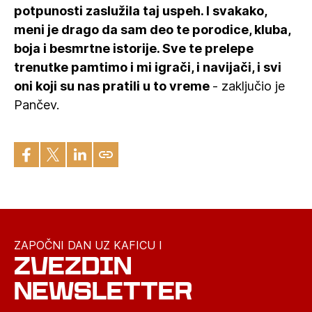
potpunosti zaslužila taj uspeh. I svakako,
meni je drago da sam deo te porodice, kluba,
boja i besmrtne istorije. Sve te prelepe
trenutke pamtimo i mi igrači, i navijači, i svi
oni koji su nas pratili u to vreme
- zaključio je
Pančev.
ZAPOČNI DAN UZ KAFICU I
ZVEZDIN
NEWSLETTER