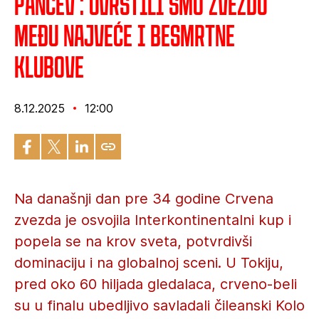
Pančev : Uvrstili smo Zvezdu
među najveće i besmrtne
klubove
8.12.2025
12:00
Na današnji dan pre 34 godine Crvena
zvezda je osvojila Interkontinentalni kup i
popela se na krov sveta, potvrdivši
dominaciju i na globalnoj sceni. U Tokiju,
pred oko 60 hiljada gledalaca, crveno-beli
su u finalu ubedljivo savladali čileanski Kolo