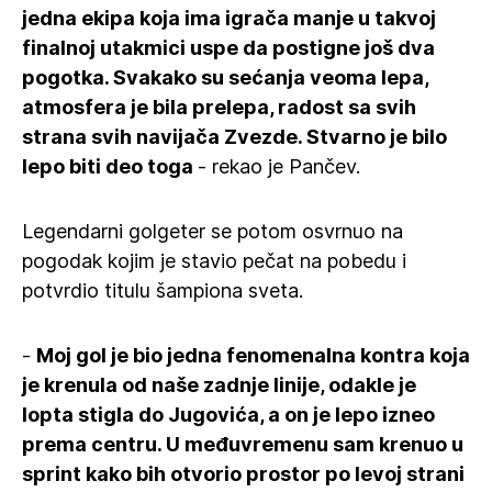
jedna ekipa koja ima igrača manje u takvoj
finalnoj utakmici uspe da postigne još dva
pogotka. Svakako su sećanja veoma lepa,
atmosfera je bila prelepa, radost sa svih
strana svih navijača Zvezde. Stvarno je bilo
lepo biti deo toga
- rekao je Pančev.
Legendarni golgeter se potom osvrnuo na
pogodak kojim je stavio pečat na pobedu i
potvrdio titulu šampiona sveta.
-
Moj gol je bio jedna fenomenalna kontra koja
je krenula od naše zadnje linije, odakle je
lopta stigla do Jugovića, a on je lepo izneo
prema centru. U međuvremenu sam krenuo u
sprint kako bih otvorio prostor po levoj strani