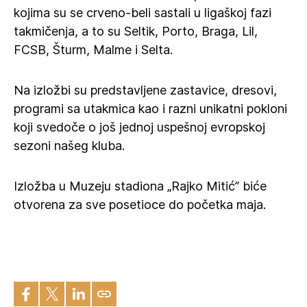
kojima su se crveno-beli sastali u ligaškoj fazi
takmičenja, a to su Seltik, Porto, Braga, Lil,
FCSB, Šturm, Malme i Selta.
Na izložbi su predstavljene zastavice, dresovi,
programi sa utakmica kao i razni unikatni pokloni
koji svedoče o još jednoj uspešnoj evropskoj
sezoni našeg kluba.
Izložba u Muzeju stadiona „Rajko Mitić” biće
otvorena za sve posetioce do početka maja.