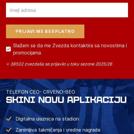
Email
Slažem se da me Zvezda kontaktira sa novostima i
promocijama
⭐ 38502 zvezdaša se prijavilo u toku sezone 2025/26
TELEFON CEO- CRVENO-BEO
SKINI NOVU APLIKACIJU
Digitalna ulaznica na stadion
Zanimljiva takmičenja i vredne nagrade