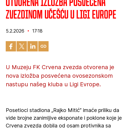
Otvorena izložba posvećena
Zvezdinom učešću u Ligi Evrope
5.2.2026
17:18
U Muzeju FK Crvena zvezda otvorena je
nova izložba posvećena ovosezonskom
nastupu našeg kluba u Ligi Evrope.
Posetioci stadiona „Rajko Mitić” imaće priliku da
vide brojne zanimljive eksponate i poklone koje je
Crvena zvezda dobila od osam protivnika sa