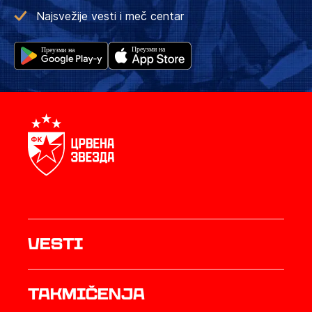
Najsvežije vesti i meč centar
Vesti
Takmičenja