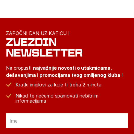
ZAPOČNI DAN UZ KAFICU I
ZVEZDIN
NEWSLETTER
Ne propusti
najvažnije novosti o utakmicama,
dešavanjima i promocijama tvog omiljenog kluba
!
Kratki imejlovi za koje ti treba 2 minuta
Nikad te nećemo spamovati nebitnim
informacijama
Email