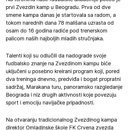
prvi Zvezdin kamp u Beogradu. Prva od dve
smene kampa danas je startovala sa radom, a
tokom narednih dana 78 mališana uzrasta od
osam do 16 godina radiće pod trenerskom
palicom naših najboljih mladih stručnjaka.
Talenti koji su odlučili da nadograde svoje
fudbalsko znanje na Zvezdinom kampu biće
uključeni u posebno kreirani program koji, pored
dva treninga dnevno, predviđa i bogat propratni
sadržaj, Marakana turu, panoramsko razgledanje
Beograda i niz drugih aktivnosti koje povezuju
sport i emociju navijačke pripadnosti.
Na otvaranju tradicionalnog Zvezdinog kampa
direktor Omladinske škole FK Crvena zvezda