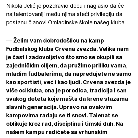
Nikola Jelić je pozdravio decu i naglasio da će
najtalentovaniji među njima steći privilegiju da
postanu članovi Omladinske škole našeg kluba.
—
Želim vam dobrodošlicu na kamp
Fudbalskog kluba Crvena zvezda. Velika nam
je čast i zadovoljstvo što smo se okupili sa
zajedničkim ciljem, da pružimo priliku vama,
mladim fudbalerima, da napredujete ne samo
kao sportisti, već i kao ljudi. Crvena zvezda je
više od kluba, ona je porodica, tradicija i san
svakog deteta koje mašta da krene stazama
slavnih generacija. Upravo na ovakvim
kampovima rađaju se ti snovi. Talenat se
oblikuje kroz rad, disciplinu i timski duh. Na
našem kampu radićete sa vrhunskim