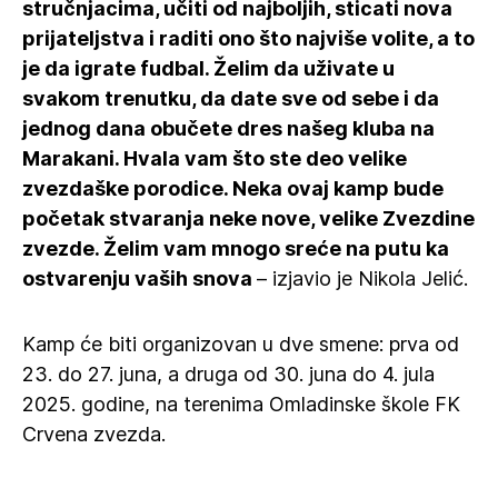
stručnjacima, učiti od najboljih, sticati nova
prijateljstva i raditi ono što najviše volite, a to
je da igrate fudbal. Želim da uživate u
svakom trenutku, da date sve od sebe i da
jednog dana obučete dres našeg kluba na
Marakani. Hvala vam što ste deo velike
zvezdaške porodice. Neka ovaj kamp bude
početak stvaranja neke nove, velike Zvezdine
zvezde. Želim vam mnogo sreće na putu ka
ostvarenju vaših snova
– izjavio je Nikola Jelić.
Kamp će biti organizovan u dve smene: prva od
23. do 27. juna, a druga od 30. juna do 4. jula
2025. godine, na terenima Omladinske škole FK
Crvena zvezda.