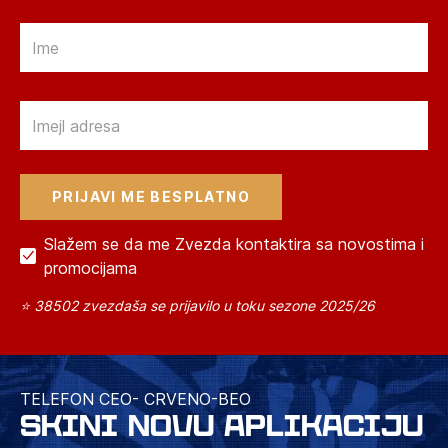
Email
Email
Slažem se da me Zvezda kontaktira sa novostima i
promocijama
⭐ 38502 zvezdaša se prijavilo u toku sezone 2025/26
TELEFON CEO- CRVENO-BEO
SKINI NOVU APLIKACIJU