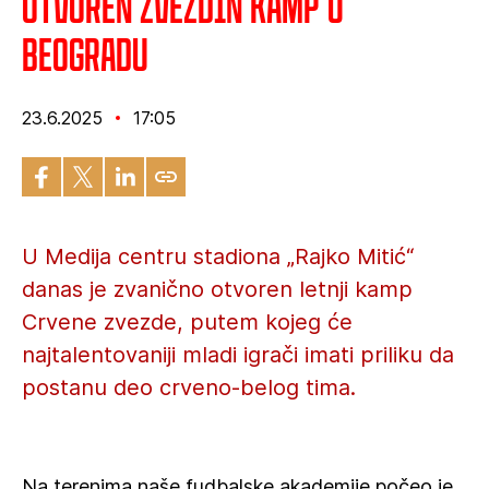
Otvoren Zvezdin kamp u
Beogradu
23.6.2025
17:05
U Medija centru stadiona „Rajko Mitić“
danas je zvanično otvoren letnji kamp
Crvene zvezde, putem kojeg će
najtalentovaniji mladi igrači imati priliku da
postanu deo crveno-belog tima.
Na terenima naše fudbalske akademije počeo je