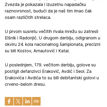
Zvezda je pokazala i izuzetnu napadačku
raznovrsnost, budući da je naš tim imao čak
osam različitih strelaca.
U prvom susretu večitih rivala mrežu su zatresli
Elšnik i Radonjić. U drugom derbiju, odigranom u
okviru 24. kola nacionalnog šampionata, precizni
su bili Kostov, Arnautović i Katai.
U poslednjem, 179. večitom derbiju, golove su
postigli defanzivci Eraković, Avdić i Seol. Za
Erakovića i Avdića to su bili debitantski golovi u
crveno-belom dresu.