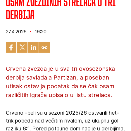
Osam Zvezdinih strelaca u tri
derbija
27.4.2026
19:20
Crvena zvezda je u sva tri ovosezonska
derbija savladala Partizan, a poseban
utisak ostavlja podatak da se čak osam
različitih igrača upisalo u listu strelaca.
Crveno -beli su u sezoni 2025/26 ostvarili het-
trik pobeda nad večitim rivalom, uz ukupnu gol
razliku 8:1. Pored potpune dominacije u derbijima,