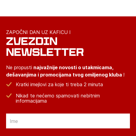
ZAPOČNI DAN UZ KAFICU I
ZVEZDIN
NEWSLETTER
Ne propusti
najvažnije novosti o utakmicama,
dešavanjima i promocijama tvog omiljenog kluba
!
Kratki imejlovi za koje ti treba 2 minuta
Nikad te nećemo spamovati nebitnim
informacijama
Email