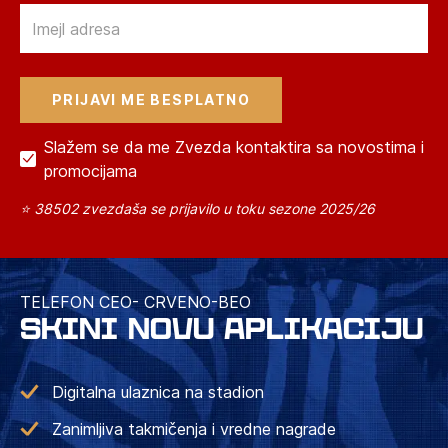
Email
Slažem se da me Zvezda kontaktira sa novostima i
promocijama
⭐ 38502 zvezdaša se prijavilo u toku sezone 2025/26
TELEFON CEO- CRVENO-BEO
SKINI NOVU APLIKACIJU
Digitalna ulaznica na stadion
Zanimljiva takmičenja i vredne nagrade