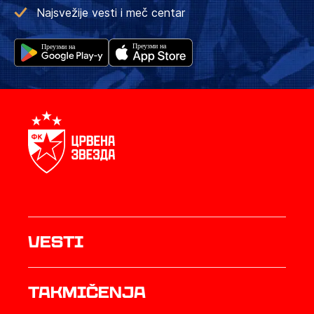
Najsvežije vesti i meč centar
Vesti
Takmičenja