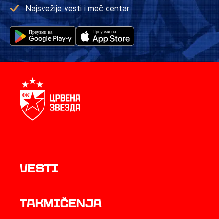
Najsvežije vesti i meč centar
Vesti
Takmičenja