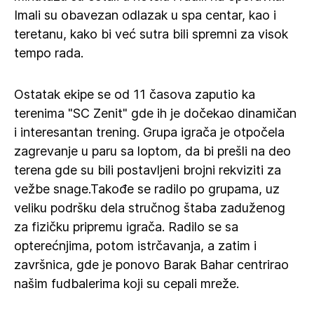
Imali su obavezan odlazak u spa centar, kao i
teretanu, kako bi već sutra bili spremni za visok
tempo rada.
Ostatak ekipe se od 11 časova zaputio ka
terenima "SC Zenit" gde ih je dočekao dinamičan
i interesantan trening. Grupa igrača je otpočela
zagrevanje u paru sa loptom, da bi prešli na deo
terena gde su bili postavljeni brojni rekviziti za
vežbe snage.Takođe se radilo po grupama, uz
veliku podršku dela stručnog štaba zaduženog
za fizičku pripremu igrača. Radilo se sa
opterećnjima, potom istrčavanja, a zatim i
završnica, gde je ponovo Barak Bahar centrirao
našim fudbalerima koji su cepali mreže.