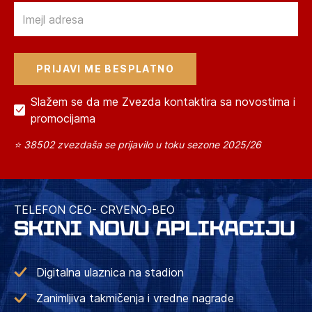
Email
Slažem se da me Zvezda kontaktira sa novostima i
promocijama
⭐ 38502 zvezdaša se prijavilo u toku sezone 2025/26
TELEFON CEO- CRVENO-BEO
SKINI NOVU APLIKACIJU
Digitalna ulaznica na stadion
Zanimljiva takmičenja i vredne nagrade