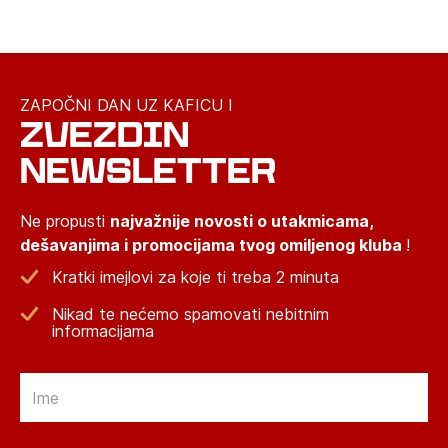
ZAPOČNI DAN UZ KAFICU I
ZVEZDIN
NEWSLETTER
Ne propusti
najvažnije novosti o utakmicama,
dešavanjima i promocijama tvog omiljenog kluba
!
Kratki imejlovi za koje ti treba 2 minuta
Nikad te nećemo spamovati nebitnim
informacijama
Email