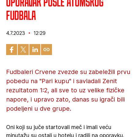
Oporavak posle atomskog
fudbala
4.7.2023
12:29
Fudbaleri Crvene zvezde su zabeležili prvu
pobedu na "Pari kupu" i savladali Zenit
rezultatom 1:2, ali sve to uz velike fizičke
napore, i upravo zato, danas su igrači bili
podeljeni u dve grupe.
Oni koji su juče startovali meč i imali veću
minutažu su ostali u hotelu i radili na oporavku.