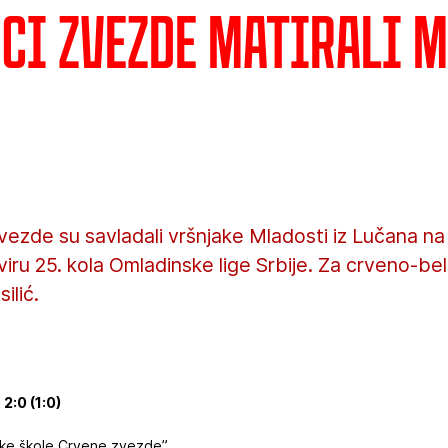
ci Zvezde matirali 
vezde su savladali vršnjake Mladosti iz Lučana 
viru 25. kola Omladinske lige Srbije. Za crveno-be
ilić.
2:0 (1:0)
ske škole Crvene zvezde”.