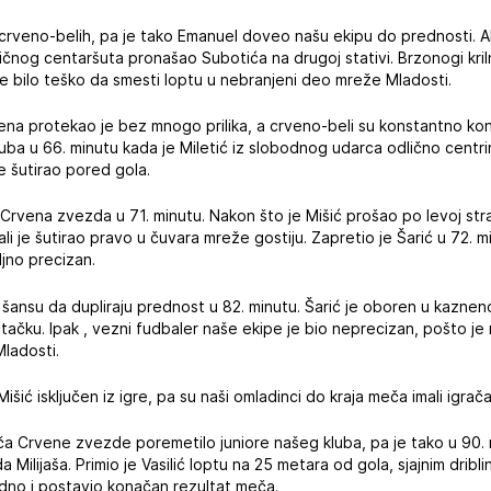
di crveno-belih, pa je tako Emanuel doveo našu ekipu do prednosti. A
ičnog centaršuta pronašao Subotića na drugoj stativi. Brzonogi kriln
e bilo teško da smesti loptu u nebranjeni deo mreže Mladosti.
a protekao je bez mnogo prilika, a crveno-beli su konstantno kontr
kluba u 66. minutu kada je Miletić iz slobodnog udarca odlično centr
je šutirao pored gola.
 Crvena zvezda u 71. minutu. Nakon što je Mišić prošao po levoj stra
ali je šutirao pravo u čuvara mreže gostiju. Zapretio je Šarić u 72. 
ljno precizan.
u šansu da dupliraju prednost u 82. minutu. Šarić je oboren u kaznen
 tačku. Ipak , vezni fudbaler naše ekipe je bio neprecizan, pošto je
ladosti.
Mišić isključen iz igre, pa su naši omladinci do kraja meča imali igra
grača Crvene zvezde poremetilo juniore našeg kluba, pa je tako u 90.
 Milijaša. Primio je Vasilić loptu na 25 metara od gola, sjajnim dri
jedno i postavio konačan rezultat meča.