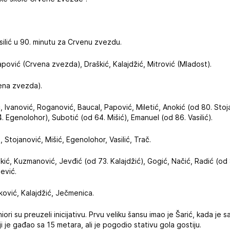
.
asilić u 90. minutu za Crvenu zvezdu.
apović (Crvena zvezda), Draškić, Kalajdžić, Mitrović (Mladost).
vena zvezda).
ić, Ivanović, Roganović, Baucal, Papović, Miletić, Anokić (od 80. Stoj
. Egenolohor), Subotić (od 64. Mišić), Emanuel (od 86. Vasilić).
i, Stojanović, Mišić, Egenolohor, Vasilić, Trač.
škić, Kuzmanović, Jevđić (od 73. Kalajdžić), Gogić, Načić, Radić (od
šević.
ković, Kalajdžić, Ječmenica.
iori su preuzeli inicijativu. Prvu veliku šansu imao je Šarić, kada je 
i je gađao sa 15 metara, ali je pogodio stativu gola gostiju.