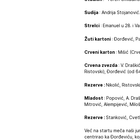
Sudija
: Andrija Stojanović
Strelci
: Emanuel u 28. i V
Žuti kartoni
: Đorđević, P
Crveni karton
: Mišić (Cr
Crvena zvezda
: V. Drašk
Ristovski), Đorđević (od 64
Rezerve :
Nikolić, Ristovsk
Mladost
: Popović, A. Dra
Mitrović, Alempijević, Milo
Rezerve :
Stanković, Cvet
Već na startu meča naši jun
centrirao ka Đorđeviću, koj