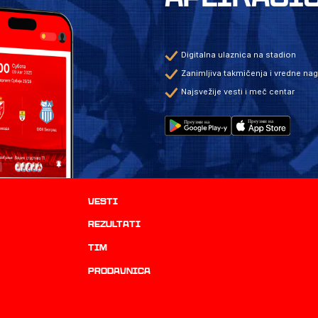
Digitalna ulaznica na stadion
Zanimljiva takmičenja i vredne na
Najsvežije vesti i meč centar
Vesti
rezultati
TIM
prodavnica