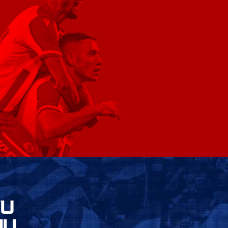
VU
JU