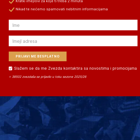
Kratki imejlovi za koje ti treba 2 minuta
Nikad te nećemo spamovati nebitnim informacijama
Email
Email
Slažem se da me Zvezda kontaktira sa novostima i promocijama
⭐ 38502 zvezdaša se prijavilo u toku sezone 2025/26