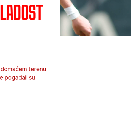
Mladost
na domaćem terenu
le pogađali su