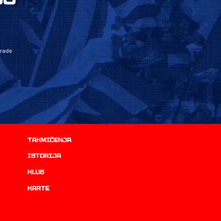
grade
Takmičenja
istorija
Klub
Karte