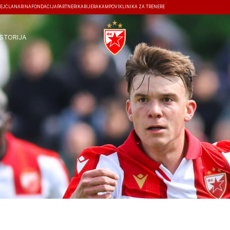
EJ
ČLANARINA
FONDACIJA
PARTNERI
KARIJERA
KAMPOVI
KLINIKA ZA TRENERE
ISTORIJA