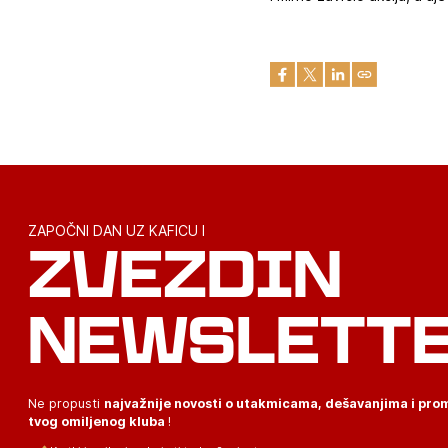
ZAPOČNI DAN UZ KAFICU I
ZVEZDIN
NEWSLETT
Ne propusti
najvažnije novosti o utakmicama, dešavanjima i pr
tvog omiljenog kluba
!