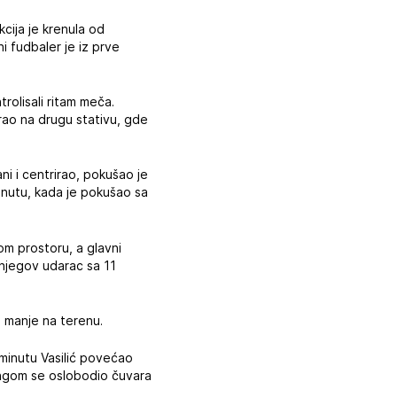
kcija je krenula od
i fudbaler je iz prve
olisali ritam meča.
irao na drugu stativu, gde
ni i centrirao, pokušao je
minutu, kada je pokušao sa
om prostoru, a glavni
 njegov udarac sa 11
ča manje na terenu.
 minutu Vasilić povećao
blingom se oslobodio čuvara