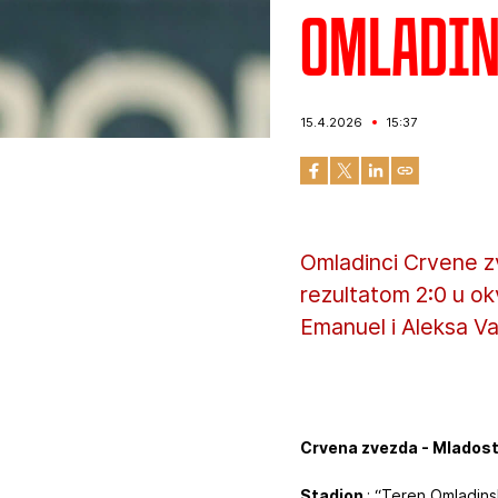
Omladin
15.4.2026
15:37
Omladinci Crvene z
rezultatom 2:0 u ok
Emanuel i Aleksa Vas
Crvena zvezda - Mladost 
Stadion
: “Teren Omladin