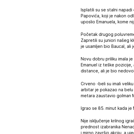
Isplatili su se stalni napa
Papovića, koji je nakon odl
uposlio Emanuela, kome nij
Početak drugog poluvremen
Zapretili su juniori našeg 
je usamljen bio Baucal, ali 
Novu dobru priliku imala je
Emanuel iz teške pozicije, 
distance, ali je bio nedovo
Crveno -beli su imali velik
arbitar je pokazao na belu
metara zaustavio golman M
Igrao se 85. minut kada je 
Nije isključenje krilnog i
prednost izabranika Nenada
i mirno završio akciju, a u