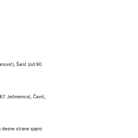
anović), Šarić (od 90.
 87. Ječmenica), Čavić,
sa desne strane sjajno