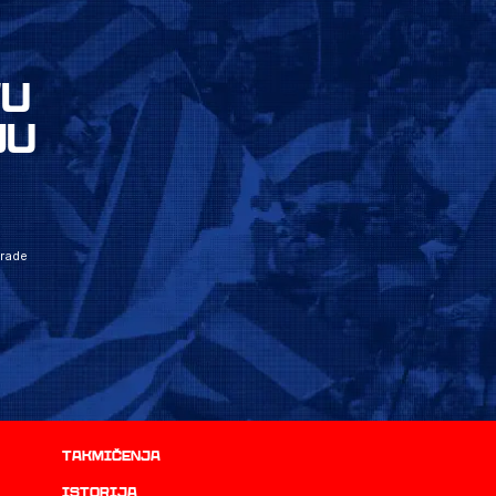
VU
JU
grade
Takmičenja
istorija