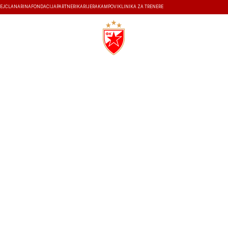
EJ
ČLANARINA
FONDACIJA
PARTNERI
KARIJERA
KAMPOVI
KLINIKA ZA TRENERE
ISTORIJA