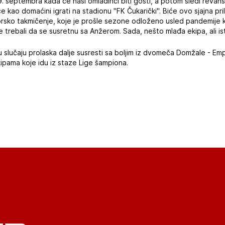
. septembra kada će naši omladinci biti gosti, a potom sledi revanš
kao domaćini igrati na stadionu "FK Čukarički". Biće ovo sjajna pril
iorsko takmičenje, koje je prošle sezone odloženo usled pandemije 
trebali da se susretnu sa Anžerom. Sada, nešto mlađa ekipa, ali isti c
 u slučaju prolaska dalje susresti sa boljim iz dvomeča Domžale - Emp
kipama koje idu iz staze Lige šampiona.