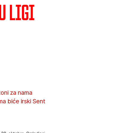
u Ligi
zoni za nama
ma biće irski Sent