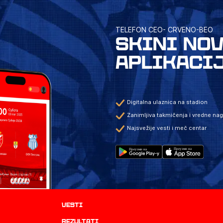
TELEFON CEO- CRVENO-BEO
SKINI NO
APLIKACI
Digitalna ulaznica na stadion
Zanimljiva takmičenja i vredne na
Najsvežije vesti i meč centar
Vesti
rezultati