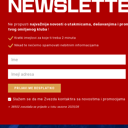
NEWSLETT
Ne propusti
najvažnije novosti o utakmicama, dešavanjima i pr
tvog omiljenog kluba
!
Kratki imejlovi za koje ti treba 2 minuta
Nikad te nećemo spamovati nebitnim informacijama
Email
Email
Slažem se da me Zvezda kontaktira sa novostima i promocijama
⭐ 38502 zvezdaša se prijavilo u toku sezone 2025/26