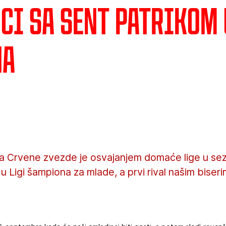
ci sa Sent Patrikom 
na
ja Crvene zvezde je osvajanjem domaće lige u se
 Ligi šampiona za mlade, a prvi rival našim biseri