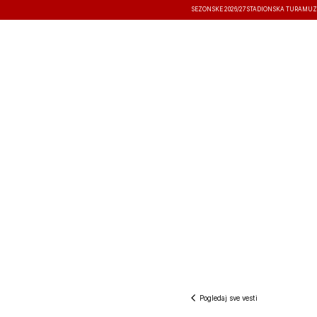
SEZONSKE 2026/27
STADIONSKA TURA
MUZ
VESTI
TAKMIČENJA
REZULTATI
Pogledaj sve vesti