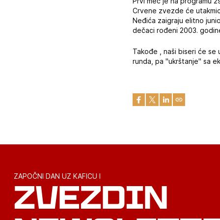
Prvi meč je na programu 29
Crvene zvezde će utakmice 
Neđića zaigraju elitno jun
dečaci rođeni 2003. godine 
Takođe , naši biseri će se
runda, pa "ukrštanje" sa e
ZAPOČNI DAN UZ KAFICU I
ZVEZDIN