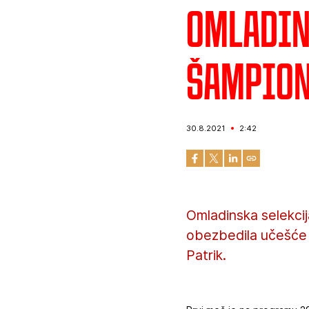
Omladin
šampio
30.8.2021
2:42
Omladinska selekci
obezbedila učešće u
Patrik.