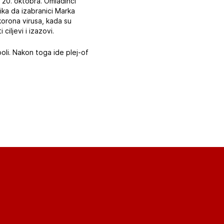
 20. oktobra. Omladinci
ika da izabranici Marka
korona virusa, kada su
iljevi i izazovi.
oli. Nakon toga ide plej-of