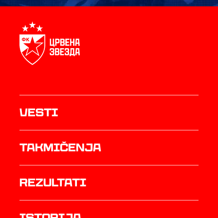
Vesti
Takmičenja
rezultati
istorija