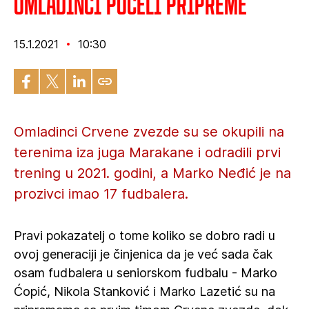
Omladinci počeli pripreme
15.1.2021
10:30
Omladinci Crvene zvezde su se okupili na
terenima iza juga Marakane i odradili prvi
trening u 2021. godini, a Marko Neđić je na
prozivci imao 17 fudbalera.
Pravi pokazatelj o tome koliko se dobro radi u
ovoj generaciji je činjenica da je već sada čak
osam fudbalera u seniorskom fudbalu - Marko
Ćopić, Nikola Stanković i Marko Lazetić su na