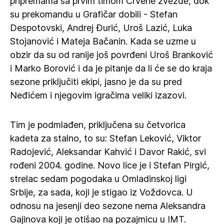
pripremama sa prvim timom Crvene zvezde, dok
su prekomandu u Grafičar dobili - Stefan
Despotovski, Andrej Đurić, Uroš Lazić, Luka
Stojanović i Mateja Bačanin. Kada se uzme u
obzir da su od ranije još povrđeni Uroš Branković
i Marko Borović i da je pitanje da li će se do kraja
sezone priključiti ekipi, jasno je da su pred
Neđićem i njegovim igračima veliki izazovi.
Tim je podmlađen, priključena su četvorica
kadeta za stalno, to su: Stefan Leković, Viktor
Radojević, Aleksandar Kahvić i Davor Rakić, svi
rođeni 2004. godine. Novo lice je i Stefan Pirgić,
strelac sedam pogodaka u Omladinskoj ligi
Srbije, za sada, koji je stigao iz Voždovca. U
odnosu na jesenji deo sezone nema Aleksandra
Gajinova koji je otišao na pozajmicu u IMT.