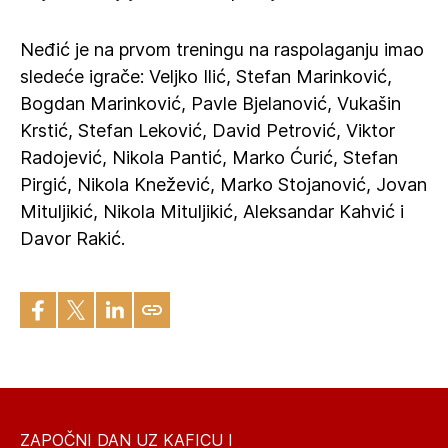
Neđić je na prvom treningu na raspolaganju imao
sledeće igrače: Veljko Ilić, Stefan Marinković,
Bogdan Marinković, Pavle Bjelanović, Vukašin
Krstić, Stefan Leković, David Petrović, Viktor
Radojević, Nikola Pantić, Marko Ćurić, Stefan
Pirgić, Nikola Knežević, Marko Stojanović, Jovan
Mituljikić, Nikola Mituljikić, Aleksandar Kahvić i
Davor Rakić.
ZAPOČNI DAN UZ KAFICU I