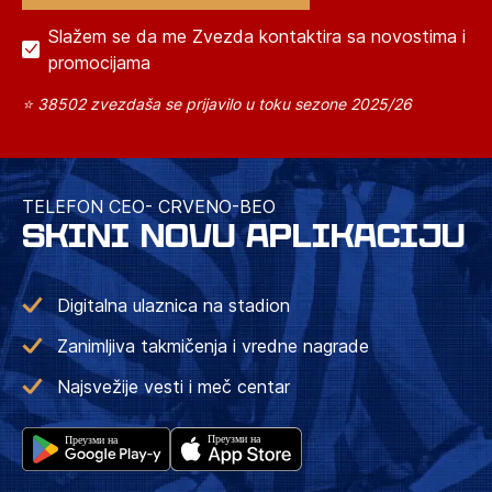
Slažem se da me Zvezda kontaktira sa novostima i
promocijama
⭐ 38502 zvezdaša se prijavilo u toku sezone 2025/26
TELEFON CEO- CRVENO-BEO
SKINI NOVU APLIKACIJU
Digitalna ulaznica na stadion
Zanimljiva takmičenja i vredne nagrade
Najsvežije vesti i meč centar