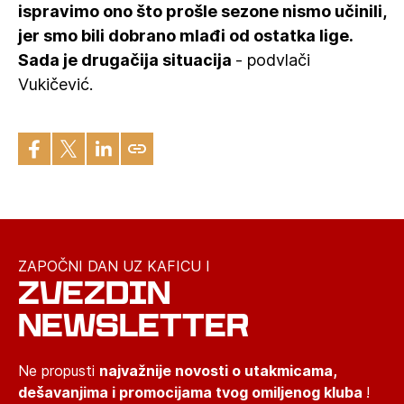
ispravimo ono što prošle sezone nismo učinili,
jer smo bili dobrano mlađi od ostatka lige.
Sada je drugačija situacija
- podvlači
Vukičević.
ZAPOČNI DAN UZ KAFICU I
ZVEZDIN
NEWSLETTER
Ne propusti
najvažnije novosti o utakmicama,
dešavanjima i promocijama tvog omiljenog kluba
!