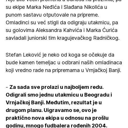
su ekipe Marka Neđića i Slađana Nikolića u
punom sastavu otputovale na pripreme.
Omladinci su već stigli da odigraju utakmicu, pa
su golovima Aleksandra Kahvića i Marka Ćurića
savladali juniorski tim kragujevačkog Radničkog.
Stefan Leković je neko od koga se očekuje da
bude kamen temeljac u odbrani naših omladinaca
koji vredno rade na pripremama u Vrnjačkoj Banji.
-
Za sada sve prolazi u najboljem redu.
Odigrali smo jednu utakmicu u Beogradu i
Vrnjačkoj Banji. Međutim, rezultat je u
drugom planu. Uigravamo se, ovo je
praktično nova ekipa u odnosu na prošlu
godinu, mnogo fudbalera rođenih 2004.