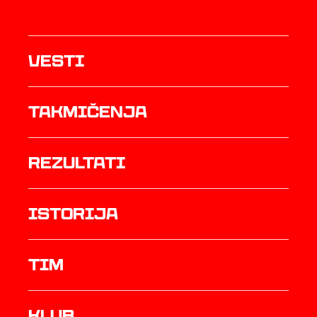
Vesti
Takmičenja
rezultati
istorija
TIM
Klub