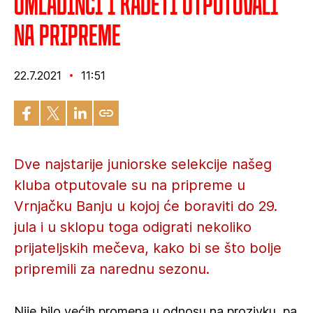
Omladinci i kadeti otputovali
na pripreme
22.7.2021
11:51
Dve najstarije juniorske selekcije našeg
kluba otputovale su na pripreme u
Vrnjačku Banju u kojoj će boraviti do 29.
jula i u sklopu toga odigrati nekoliko
prijateljskih mečeva, kako bi se što bolje
pripremili za narednu sezonu.
Nije bilo većih promena u odnosu na prozivku, pa