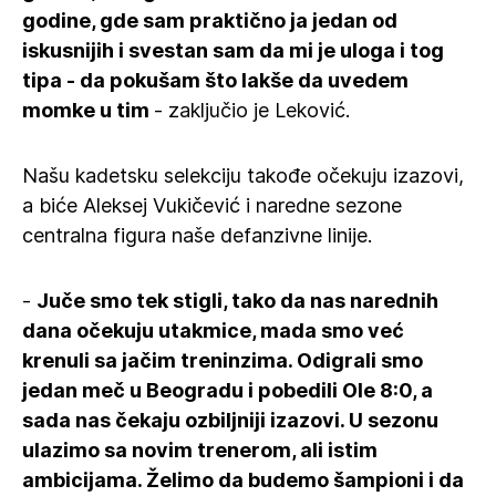
godine, gde sam praktično ja jedan od
iskusnijih i svestan sam da mi je uloga i tog
tipa - da pokušam što lakše da uvedem
momke u tim
- zaključio je Leković.
Našu kadetsku selekciju takođe očekuju izazovi,
a biće Aleksej Vukičević i naredne sezone
centralna figura naše defanzivne linije.
-
Juče smo tek stigli, tako da nas narednih
dana očekuju utakmice, mada smo već
krenuli sa jačim treninzima. Odigrali smo
jedan meč u Beogradu i pobedili Ole 8:0, a
sada nas čekaju ozbiljniji izazovi. U sezonu
ulazimo sa novim trenerom, ali istim
ambicijama. Želimo da budemo šampioni i da