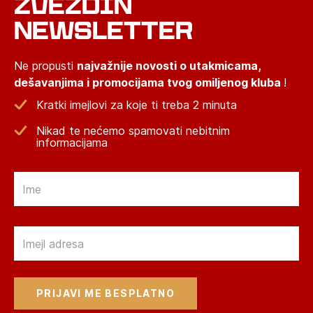
ZVEZDIN
NEWSLETTER
Ne propusti
najvažnije novosti o utakmicama,
dešavanjima i promocijama tvog omiljenog kluba
!
Kratki imejlovi za koje ti treba 2 minuta
Nikad te nećemo spamovati nebitnim
informacijama
Email
Email