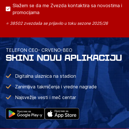
Slažem se da me Zvezda kontaktira sa novostima i
promocijama
⭐ 38502 zvezdaša se prijavilo u toku sezone 2025/26
TELEFON CEO- CRVENO-BEO
SKINI NOVU APLIKACIJU
Digitalna ulaznica na stadion
Zanimljiva takmičenja i vredne nagrade
Najsvežije vesti i meč centar