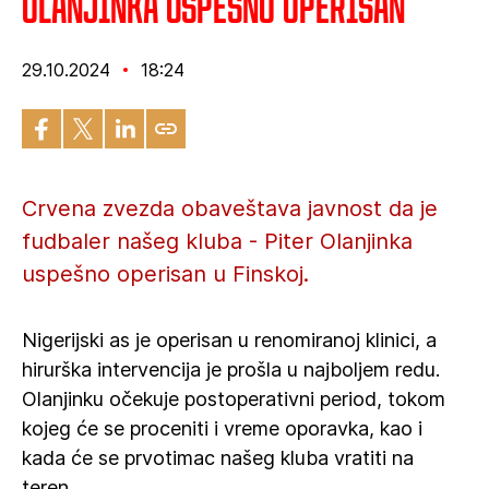
Olanjinka uspešno operisan
29.10.2024
18:24
Crvena zvezda obaveštava javnost da je
fudbaler našeg kluba - Piter Olanjinka
uspešno operisan u Finskoj.
Nigerijski as je operisan u renomiranoj klinici, a
hirurška intervencija je prošla u najboljem redu.
Olanjinku očekuje postoperativni period, tokom
kojeg će se proceniti i vreme oporavka, kao i
kada će se prvotimac našeg kluba vratiti na
teren.