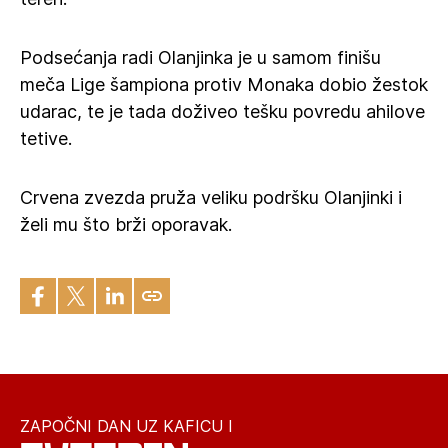
Podsećanja radi Olanjinka je u samom finišu
meča Lige šampiona protiv Monaka dobio žestok
udarac, te je tada doživeo tešku povredu ahilove
tetive.
Crvena zvezda pruža veliku podršku Olanjinki i
želi mu što brži oporavak.
ZAPOČNI DAN UZ KAFICU I