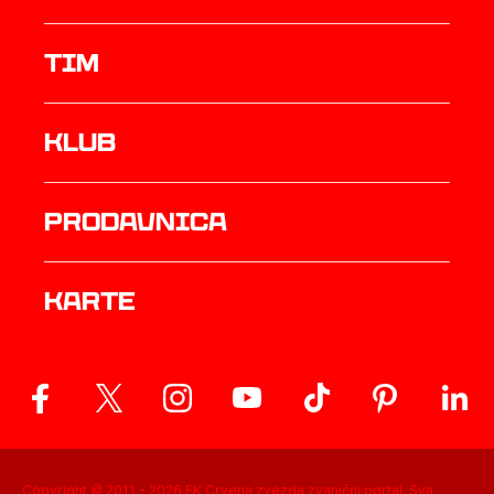
TIM
Klub
prodavnica
Karte
Copyright © 2011 -
2026
FK Crvena zvezda zvanični portal. Sva