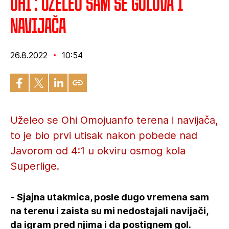
Ohi : Uželeo sam se golova i
navijača
26.8.2022
10:54
Uželeo se Ohi Omojuanfo terena i navijača,
to je bio prvi utisak nakon pobede nad
Javorom od 4:1 u okviru osmog kola
Superlige.
-
Sjajna utakmica, posle dugo vremena sam
na terenu i zaista su mi nedostajali navijači,
da igram pred njima i da postignem gol.