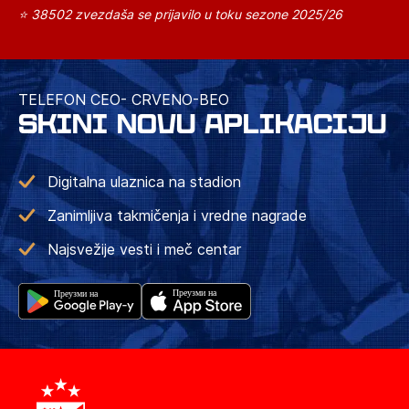
⭐ 38502 zvezdaša se prijavilo u toku sezone 2025/26
TELEFON CEO- CRVENO-BEO
SKINI NOVU APLIKACIJU
Digitalna ulaznica na stadion
Zanimljiva takmičenja i vredne nagrade
Najsvežije vesti i meč centar