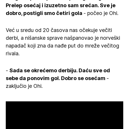
Prelep osećaj i izuzetno sam srećan. Sve je
dobro, postigli smo četiri gola
- počeo je Ohi.
Već u sredu od 20 časova nas očekuje večiti
derbi, a nišanske sprave našpanovao je norveški
napadač koji zna da nađe put do mreže večitog
rivala.
-
Sada se okrećemo derbiju. Daću sve od
sebe da ponovim gol. Dobro se osećam
-
zaključio je Ohi.