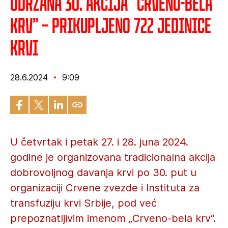
Održana 30. akcija “Crveno-bela
krv” – Prikupljeno 722 jedinice
krvi
28.6.2024
9:09
U četvrtak i petak 27. i 28. juna 2024.
godine je organizovana tradicionalna akcija
dobrovoljnog davanja krvi po 30. put u
organizaciji Crvene zvezde i Instituta za
transfuziju krvi Srbije, pod već
prepoznatljivim imenom „Crveno-bela krv“.