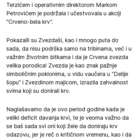
Terzićem i operativnim direktorom Markom
Petrovićem je podržala i učestvovala u akciji
“Crveno-bela krv”.
Pokazalli su Zvezdaši, kao i mnogo puta do
sada, da nisu podrška samo na tribinama, već i u
važnim životnim bitkama i da je Crvena zvezda
velika porodica! Zvezda je kao znak pažnje
simboličnim poklonima, u vidu vaučera u “Delije
šopu” i Zvezdinom majicom, izrazila zahvalnost
svima koji su donirali krv.
Naglašavamo da je ovo period godine kada je
veliki deficit davanja krvi, te je veoma važno da
se baš sada svi oni koji žele da doniraju krv
odazovu, jer je reč o kritičnom vremenu, kao i da