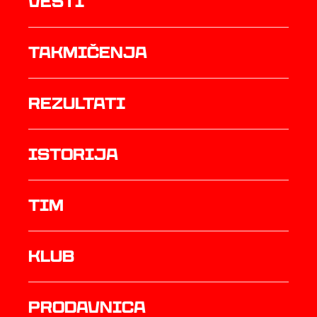
Vesti
Takmičenja
rezultati
istorija
TIM
Klub
prodavnica