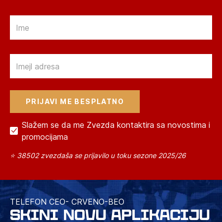
Email
Email
Slažem se da me Zvezda kontaktira sa novostima i
promocijama
⭐ 38502 zvezdaša se prijavilo u toku sezone 2025/26
TELEFON CEO- CRVENO-BEO
SKINI NOVU APLIKACIJU