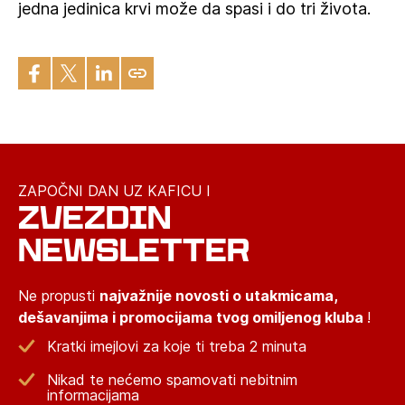
jedna jedinica krvi može da spasi i do tri života.
ZAPOČNI DAN UZ KAFICU I
ZVEZDIN
NEWSLETTER
Ne propusti
najvažnije novosti o utakmicama,
dešavanjima i promocijama tvog omiljenog kluba
!
Kratki imejlovi za koje ti treba 2 minuta
Nikad te nećemo spamovati nebitnim
informacijama