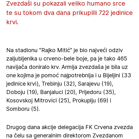
Zvezdaši su pokazali veliko humano srce
te su tokom dva dana prikuplili 722 jedinice
krvi.
Na stadionu “Rajko Mitić” je bio najveći odziv
zaljubljenika u crveno-bele boje, pa je tako 465
navijača doniralo krv. Armija zvezdaša je bila uz
one kojima je pomoć najpotrebnija i u Bijeljini (33
jedinice krvi), Trebinju (32), Sarajevu (19),
Doboju (19), Banjaluci (20), Prijedoru (35),
Kosovskoj Mitrovici (25), Prokuplju (69) i
Somboru (5).
Drugog dana akcije delegacija FK Crvena zvezda
na čelu sa generalnim direktorom Zvezdanom