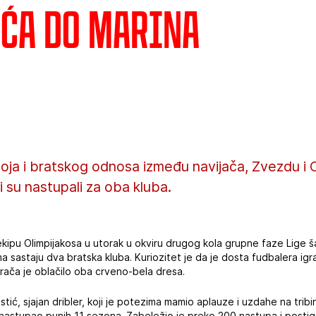
ića do Marina
oja i bratskog odnosa između navijača, Zvezdu i O
ji su nastupali za oba kluba.
ipu Olimpijakosa u utorak u okviru drugog kola grupne faze Lige ša
 sastaju dva bratska kluba. Kuriozitet je da je dosta fudbalera igr
grača je oblačilo oba crveno-bela dresa.
stić, sjajan dribler, koji je potezima mamio aplauze i uzdahe na trib
 nastupao punih 11 sezona. Zabeležio je preko 200 nastupa i postig