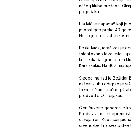
našeg kluba prešao u Olim
pogodaka.
Ilija Ivić je napadač koji
je postigao preko 40 golov
Nosio je dres kluba iz Ati
Posle Ivića, igrač koji je
talentovano levo krilo i u
koji je ikada igrao u tom kl
Karaiskakis. Na 467 nastup
Sledeći na listi je Božidar
našem klubu odigrao je viš
trener i član stručnog šta
predvodio Olimpijakos.
Član čuvene generacije koj
Predstavljao je nepremost
osvajanjem Kupa šampiona 
crveno-belih, osvojio dve 