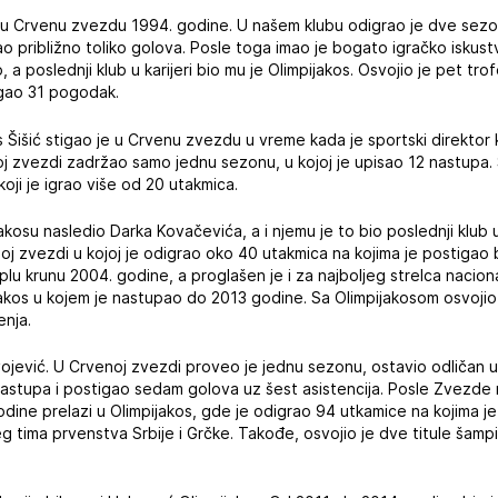
 u Crvenu zvezdu 1994. godine. U našem klubu odigrao je dve sezo
o približno toliko golova. Posle toga imao je bogato igračko iskus
, a poslednji klub u karijeri bio mu je Olimpijakos. Osvojio je pet tr
igao 31 pogodak.
 Šišić stigao je u Crvenu zvezdu u vreme kada je sportski direktor 
enoj zvezdi zadržao samo jednu sezonu, u kojoj je upisao 12 nastupa. 
koji je igrao više od 20 utakmica.
akosu nasledio Darka Kovačevića, a i njemu je to bio poslednji klub u
oj zvezdi u kojoj je odigrao oko 40 utakmica na kojima je postigao
plu krunu 2004. godine, a proglašen je i za najboljeg strelca naci
jakos u kojem je nastupao do 2013 godine. Sa Olimpijakosom osvojio j
enja.
livojević. U Crvenoj zvezdi proveo je jednu sezonu, ostavio odličan u
nastupa i postigao sedam golova uz šest asistencija. Posle Zvezde
odine prelazi u Olimpijakos, gde je odigrao 94 utkamice na kojima j
jeg tima prvenstva Srbije i Grčke. Takođe, osvojio je dve titule šamp