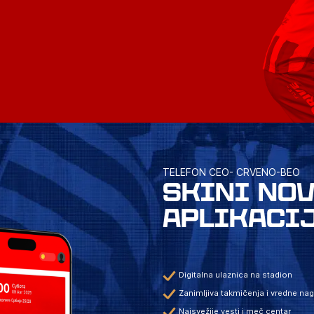
TELEFON CEO- CRVENO-BEO
SKINI NO
APLIKACI
Digitalna ulaznica na stadion
Zanimljiva takmičenja i vredne na
Najsvežije vesti i meč centar