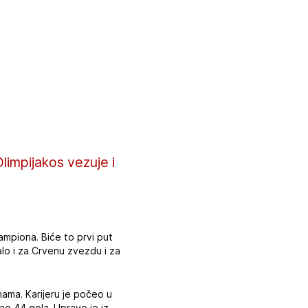
limpijakos vezuje i
mpiona. Biće to prvi put
alo i za Crvenu zvezdu i za
inama. Karijeru je počeo u
ao 44 gola. Upravo je iz