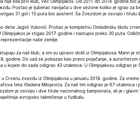
da nije bila prvi klub, već Olimpijakos. Od 2011. do 2014. godine bio je
ezdu. Postao je ljubimac navijača u dve sezone koliko je igrao za
stigao 31 gol i 15 puta bio asistent. Sa Zvezdom je osvojio i titulu
ino dete Jagoš Vuković. Prošao je kompletnu Omladinsku školu crveno-
Olimpijakos je stigao 2017. godine i nastupio preko 30 puta. Odlič
v reprezentacije naše zemlje.
stupaju za naš klub, a oni su upravo došli iz Olimpijakosa. Marin je
8. godine. Do sad se pokazao kao pravo pojačanje, a autoritetom i
ma u kojem do sada odigrao 43 utakmice. U Olimpijakosu odigrao j
 u Crvenu zvezdu iz Olimpijakosa u januaru 2018. godine. Za vreme k
rafova tima Vladana Milojevića. Za naš tim odigrao je 67 utakmica i
ezdom je osvojio i dve titule nacionalnog šampionata, ali je i glavni
jelitnije evropsko takmičenje u fudbalu.