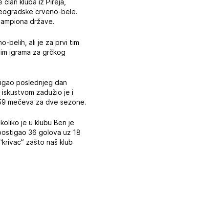
 član kluba iz Pireja,
 beogradske crveno-bele.
 šampiona države.
belih, ali je za prvi tim
nim igrama za grčkog
 stigao poslednjeg dan
 iskustvom zadužio je i
e 59 mečeva za dve sezone.
oliko je u klubu Ben je
 postigao 36 golova uz 18
 “krivac” zašto naš klub