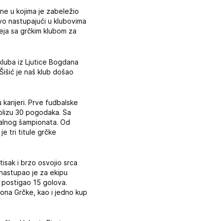
ne u kojima je zabeležio
tvo nastupajući u klubovima
ofeja sa grčkim klubom za
kluba iz Ljutice Bogdana
Šišić je naš klub došao
 karijeri. Prve fudbalske
 blizu 30 pogodaka. Sa
onalnog šampionata. Od
e tri titule grčke
tisak i brzo osvojio srca
 nastupao je za ekipu
e postigao 15 golova.
iona Grčke, kao i jedno kup