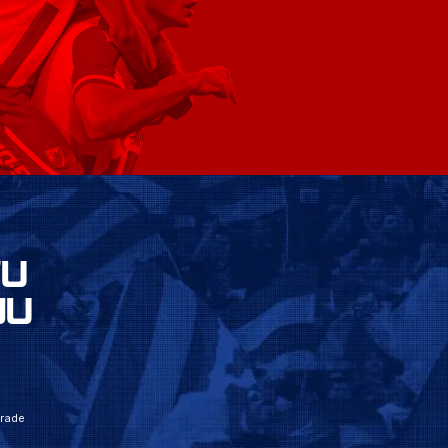
VU
JU
grade