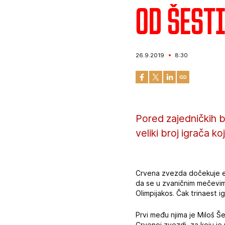
Od Šest
26.9.2019
8:30
Pored zajedničkih b
veliki broj igrača ko
Crvena zvezda dočekuje ek
da se u zvaničnim mečevima
Olimpijakos. Čak trinaest i
Prvi među njima je Miloš Še
Crvenoj zvezdi, za koju je