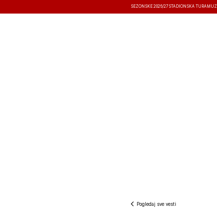
SEZONSKE 2026/27
STADIONSKA TURA
MUZ
VESTI
TAKMIČENJA
REZULTATI
Pogledaj sve vesti