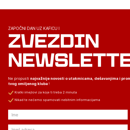
ZAPOČNI DAN UZ KAFICU I
ZVEZDIN
NEWSLETT
Ne propusti
najvažnije novosti o utakmicama, dešavanjima i pr
tvog omiljenog kluba
!
Kratki imejlovi za koje ti treba 2 minuta
Nikad te nećemo spamovati nebitnim informacijama
Email
Email