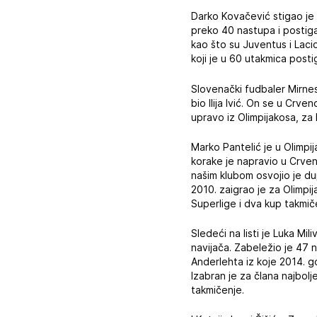
Darko Kovačević stigao je
preko 40 nastupa i postiga
kao što su Juventus i Lacio
koji je u 60 utakmica post
Slovenački fudbaler Mirnes
bio Ilija Ivić. On se u Crv
upravo iz Olimpijakosa, za 
Marko Pantelić je u Olimpij
korake je napravio u Crven
našim klubom osvojio je du
2010. zaigrao je za Olimpi
Superlige i dva kup takmič
Sledeći na listi je Luka Mi
navijača. Zabeležio je 47 
Anderlehta iz koje 2014. g
Izabran je za člana najbol
takmičenje.