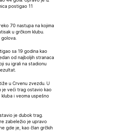
mica postigao 11
 preko 70 nastupa na kojima
utisak u grčkom klubu.
 golova.
stigao sa 19 godina kao
jedan od najboljih stranaca
ji su igrali na stadionu
ezultat.
 stiže u Crvenu zvezdu. U
 je veći trag ostavio kao
og kluba i veoma uspešno
stavio je dubok trag.
re zabeležio je upravo
e gde je, kao član grčkih