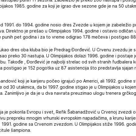
pijakos 1985. godine za koji je igrao dve sezone gde je na 50 utak
 je od 1991. do 1994. godine nosio dres Zvezde u kojem je zabeležio
a. Direktno je prešao u Olimpijakos 1994. godine i ostavio odličan 
ne punih pet godina i za to vreme odigrao 178 mečeva i postigao 88
 obukao dres oba kluba bio je Predrag Đorđević. U Crvenu zvezdu je 
pisao preko 30 nastupa. U Olimpijakos dolazi 1996. godine i postaje 
ubu. Takođe , Đorđević je najbolji strelac od svih stranih fudbalera ko
a postigao je 152 pogotka uz 87 asistencija što predstavlja sjajan r
 Bandović koji je karijeru počeo igrajući po Americi, ali 1992. godine
e od 30 utakmica, da bi 1997. godine stigao je u Olimpijakos u kojem
ba. Zanimljivo je da je u dva navrata preuzimao ulogu trenera grčk
a je pokorila Evropu i svet, Refik Šabanadžović u Crvenoj zvezdi o
ivu prepreku mnogim vrhunski evropskim napadačima, a krunu karije
1991. godine sa Crvenom zvezdom. U Olimpijakos stiže 1996. godin
titule šampiona.