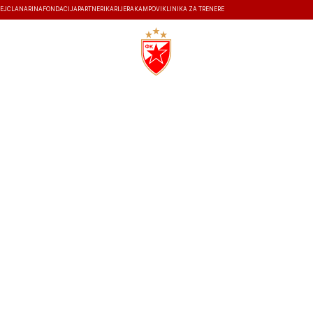
EJ
ČLANARINA
FONDACIJA
PARTNERI
KARIJERA
KAMPOVI
KLINIKA ZA TRENERE
ISTORIJA