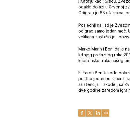
I Kataiju kao i Šišiću, Zvez
odakle dolazi u Crvenoj zv
Odigrao je 68 utakmica, po
Poslednji na listi je Zvezd
odigrao samo jedan meč. U 
velikana zaslužio je i pozi
Marko Marin i Ben idalje na
letnjeg prelaznog roka 201
kapitensku traku našeg ti
El Fardu Ben takođe dolazi
postao jedan od ključnih š
asistencija. Takođe , sa Zv
dve godine zaredom igra na