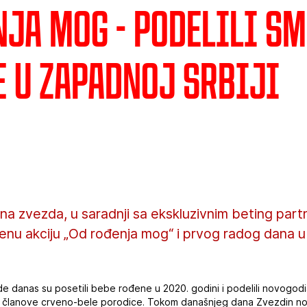
nja mog - Podelili s
e u zapadnoj Srbiji
na zvezda, u saradnji sa ekskluzivnim beting par
venu akciju „Od rođenja mog“ i prvog radog dana u 
 danas su posetili bebe rođene u 2020. godini i podelili novogodi
e članove crveno-bele porodice. Tokom današnjeg dana Zvezdin no