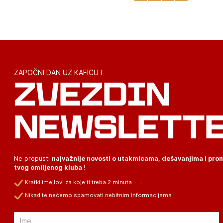
ZAPOČNI DAN UZ KAFICU I
ZVEZDIN
NEWSLETT
Ne propusti
najvažnije novosti o utakmicama, dešavanjima i pr
tvog omiljenog kluba
!
Kratki imejlovi za koje ti treba 2 minuta
Nikad te nećemo spamovati nebitnim informacijama
Email