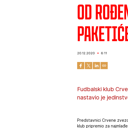
Od rođe
paketić
20.12.2020
6:11
Fudbalski klub Crve
nastavio je jedinst
Predstavnici Crvene zvezde
klub pripremio za najmlađ