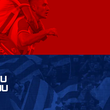
VU
JU