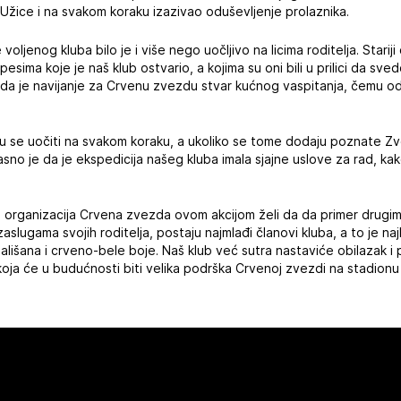
j i Užice i na svakom koraku izazivao oduševljenje prolaznika.
ljenog kluba bilo je i više nego uočljivo na licima roditelja. Stariji
esima koje je naš klub ostvario, a kojima su oni bili u prilici da svedoč
cali da je navijanje za Crvenu zvezdu stvar kućnog vaspitanja, čemu 
 su se uočiti na svakom koraku, a ukoliko se tome dodaju poznate Z
sno je da je ekspedicija našeg kluba imala sjajne uslove za rad, ka
rganizacija Crvena zvezda ovom akcijom želi da da primer drugima
aslugama svojih roditelja, postaju najmlađi članovi kluba, a to je naj
lišana i crveno-bele boje. Naš klub već sutra nastaviće obilazak i 
koja će u budućnosti biti velika podrška Crvenoj zvezdi na stadionu 