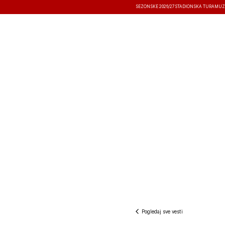
SEZONSKE 2026/27
STADIONSKA TURA
MUZ
VESTI
TAKMIČENJA
REZULTATI
Pogledaj sve vesti