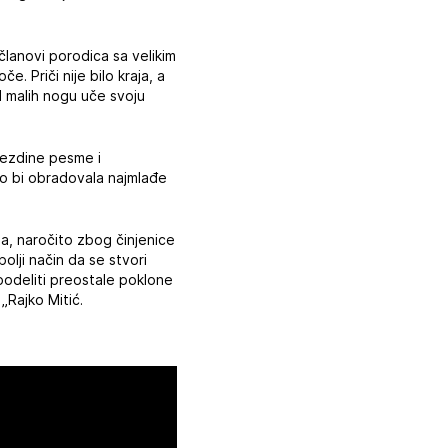
 članovi porodica sa velikim
e. Priči nije bilo kraja, a
od malih nogu uče svoju
vezdine pesme i
ko bi obradovala najmlađe
, naročito zbog činjenice
bolji način da se stvori
podeliti preostale poklone
„Rajko Mitić.