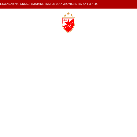
EJ
ČLANARINA
FONDACIJA
PARTNERI
KARIJERA
KAMPOVI
KLINIKA ZA TRENERE
ISTORIJA