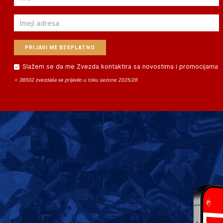
Email
Slažem se da me Zvezda kontaktira sa novostima i promocijama
⭐ 38502 zvezdaša se prijavilo u toku sezone 2025/26