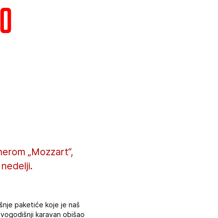
mo
tnerom „Mozzart“,
nedelji.
šnje paketiće koje je naš
vogodišnji karavan obišao