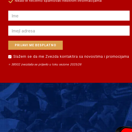
Nikad te nećemo spamovati nebitnim informacijama
Email
Email
Slažem se da me Zvezda kontaktira sa novostima i promocijama
⭐ 38502 zvezdaša se prijavilo u toku sezone 2025/26