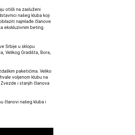
u otišli na zasluženi
tavnici našeg kluba koji
obilaziti najmlađe članove
sa ekskluzivnim beting
ve Srbije u sklopu
, Velikog Gradišta, Bora,
zdaškim paketićima. Veliko
zahvale voljenom klubu na
 Zvezde i starijih članova
u članovi našeg kluba i