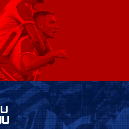
VU
JU