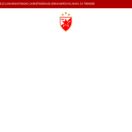
EJ
ČLANARINA
FONDACIJA
PARTNERI
KARIJERA
KAMPOVI
KLINIKA ZA TRENERE
ISTORIJA