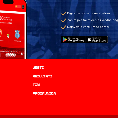
Digitalna ulaznica na stadion
Zanimljiva takmičenja i vredne na
Najsvežije vesti i meč centar
Vesti
rezultati
TIM
prodavnica