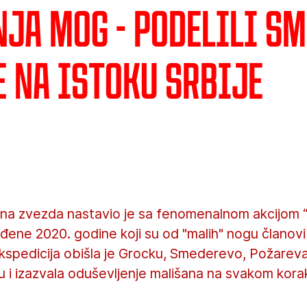
nja mog - Podelili s
e na istoku Srbije
ena zvezda nastavio je sa fenomenalnom akcijom 
đene 2020. godine koji su od "malih" nogu članov
spedicija obišla je Grocku, Smederevo, Požarevac
ju i izazvala oduševljenje mališana na svakom kora