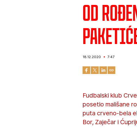
Od rođe
paketić
18.12.2020
7:47
Fudbalski klub Crv
posetio mališane ro
puta crveno-bela ek
Bor, Zaječar i Ćupri