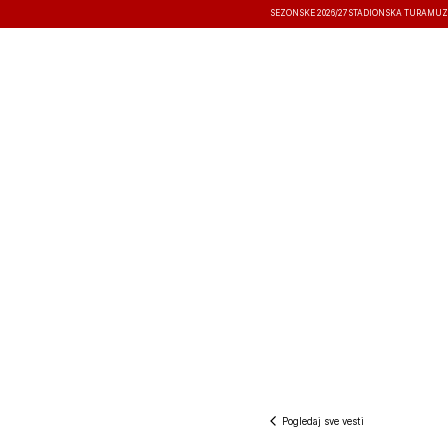
SEZONSKE 2026/27
STADIONSKA TURA
MUZ
VESTI
TAKMIČENJA
REZULTATI
Pogledaj sve vesti