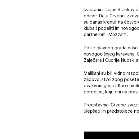
Izabranici Dejan Stanković 
odmor. Da u Crvenoj zvezd
su danas krenuli na četvor
kluba i podeliti im novogo
partnerom „Mozzart“.
Posle glavnog grada naše d
novogodišnjeg karavana. O
Zaječara i Ćuprije klupski a
Mališani su bili vidno ras
zadovoljstvo zbog posete bi
ovakvom gestu. Kao i uvek i
porodice, koju oni na prav
Predstavnici Crvene zvezde
ulepšati im predstojeće n