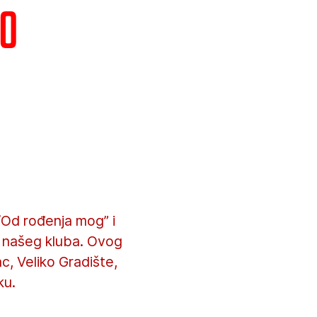
mo
“Od rođenja mog” i
i našeg kluba. Ovog
, Veliko Gradište,
ku.