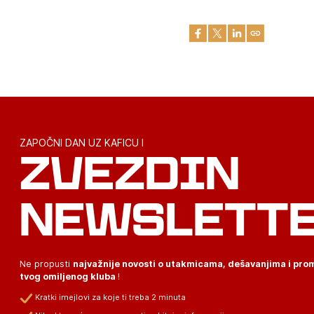
ZAPOČNI DAN UZ KAFICU I
ZVEZDIN
NEWSLETT
Ne propusti
najvažnije novosti o utakmicama, dešavanjima i pr
tvog omiljenog kluba
!
Kratki imejlovi za koje ti treba 2 minuta