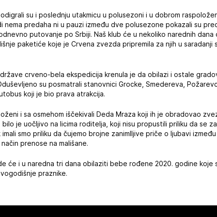
odigrali su i poslednju utakmicu u polusezoni i u dobrom raspoloženj
i nema predaha ni u pauzi između dve polusezone pokazali su preds
odnevno putovanje po Srbiji. Naš klub će u nekoliko narednih dana 
dišnje paketiće koje je Crvena zvezda pripremila za njih u saradanji 
ržave crveno-bela ekspedicija krenula je da obilazi i ostale grado
duševljeno su posmatrali stanovnici Grocke, Smedereva, Požarevca
utobus koji je bio prava atrakcija.
položeni i sa osmehom iščekivali Deda Mraza koji ih je obradovao zve
lo je uočljivo na licima roditelja, koji nisu propustili priliku da se 
mali smo priliku da čujemo brojne zanimlljive priče o ljubavi između
i način prenose na mališane.
 će i u naredna tri dana obilaziti bebe rođene 2020. godine koje s
ovogodišnje praznike.