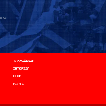
grade
Takmičenja
istorija
Klub
Karte